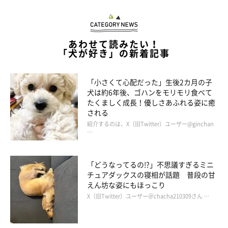
あわせて読みたい！
「犬が好き」の新着記事
「小さくて心配だった」生後2カ月の子
犬は約6年後、ゴハンをモリモリ食べて
たくましく成長！優しさあふれる姿に癒
される
紹介するのは、X（旧Twitter）ユーザー@ginchan
…
「どうなってるの!?」不思議すぎるミニ
チュアダックスの寝相が話題 普段の甘
えん坊な姿にもほっこり
X（旧Twitter）ユーザー＠chacha210309さん …