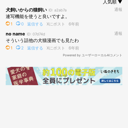
Twitterのフォロワー数48万人超の人気web漫画家。とある事件
をきっかけに、定期的に三角コーンが自宅に送られてくるように
なり今ではコーンの人としても定着。
愛犬は、トイプードルのきなこ（1歳）。
ファンの間では「ダークザドック」や「闇の王」と呼ばれてい
る。
やしろあずき Twitter