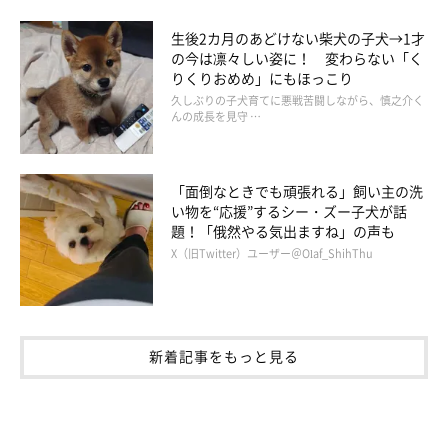
生後2カ月のあどけない柴犬の子犬→1才
の今は凛々しい姿に！ 変わらない「く
りくりおめめ」にもほっこり
久しぶりの子犬育てに悪戦苦闘しながら、慎之介く
んの成長を見守 …
「面倒なときでも頑張れる」飼い主の洗
い物を“応援”するシー・ズー子犬が話
題！「俄然やる気出ますね」の声も
X（旧Twitter）ユーザー＠Olaf_ShihThu
新着記事をもっと見る