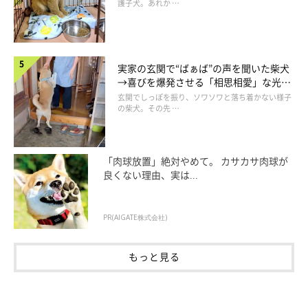
護子犬。あれか …
実家の玄関で“ばぁば”の声を聞いた柴犬
→喜びを爆発させる「相思相愛」な光景
にほっこり
玄関でしっぽを振り、ソワソワと落ち着かない様子
の柴犬。その先 …
「肉球放置」絶対やめて。 カサカサ肉球が
良くない理由、実は...
PR(AIGATE株式会社)
もっと見る