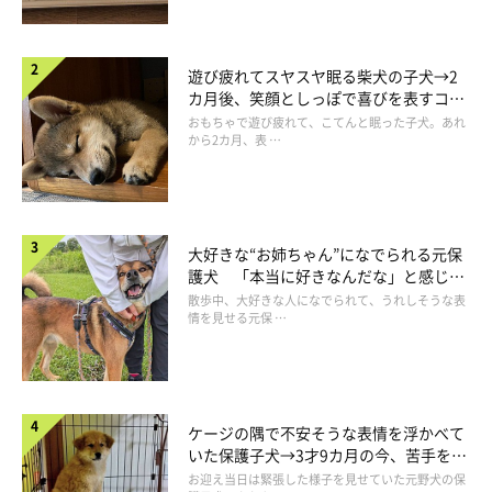
遊び疲れてスヤスヤ眠る柴犬の子犬→2
カ月後、笑顔としっぽで喜びを表すコに
成長！
おもちゃで遊び疲れて、こてんと眠った子犬。あれ
から2カ月、表 …
大好きな“お姉ちゃん”になでられる元保
護犬 「本当に好きなんだな」と感じる
表情にほっこり
散歩中、大好きな人になでられて、うれしそうな表
情を見せる元保 …
ケージの隅で不安そうな表情を浮かべて
いた保護子犬→3才9カ月の今、苦手を克
服し頼もしいコに成長！
お迎え当日は緊張した様子を見せていた元野犬の保