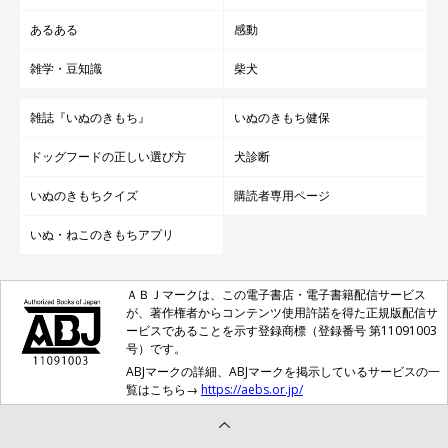
あるある
感動
雑学・豆知識
柴犬
雑誌『いぬのきもち』
いぬのきもち健保
ドッグフードの正しい選び方
犬診断
いぬのきもちクイズ
購読者専用ページ
いぬ・ねこのきもちアプリ
ＡＢＪマークは、この電子書店・電子書籍配信サービス
が、著作権者からコンテンツ使用許諾を得た正規版配信サ
ービスであることを示す登録商標（登録番号 第11091003
号）です。
ABJマークの詳細、ABJマークを掲示しているサービスの一
覧はこちら→
https://aebs.or.jp/