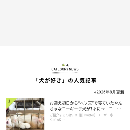
やしろあずきときなこの日常vol.6
「犬が好き」の人気記事
※2026年8月更新
お迎え初日から“ヘソ天”で寝ていたやん
ちゃなコーギー子犬が7才に→ニコニ
コ“コーギースマイル”が魅力のコに成
ご紹介するのは、X（旧Twitter）ユーザー＠
長！
Kus1oK …