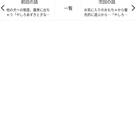
前回の話
次回の話
一覧
他の犬への態度、露骨に出ち
お気に入りのおもちゃから優
ゃう「やしろあずきときなこ
先的に遊ぶから…「やしろあ
の日常」vol.5
ずきときなこの日常」vol.7