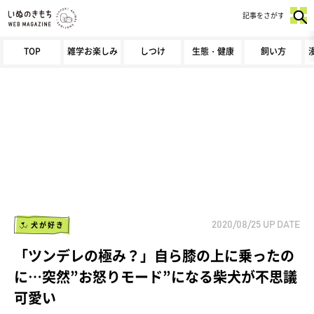
記事をさがす
TOP
雑学お楽しみ
しつけ
生態・健康
飼い方
犬が好き
2020/08/25
UP DATE
「ツンデレの極み？」自ら膝の上に乗ったの
に…突然”お怒りモード”になる柴犬が不思議
可愛い