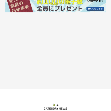
ムキッ
@TATSUNOKOHIME
タツノコ姫ちゃんは、
なぜかお怒りモードに！
歯を剥き出し
て、ものすごい表情で飼い主さんのことを見ています（笑）