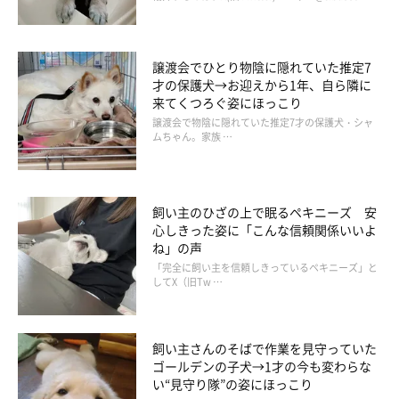
譲渡会でひとり物陰に隠れていた推定7
才の保護犬→お迎えから1年、自ら隣に
来てくつろぐ姿にほっこり
譲渡会で物陰に隠れていた推定7才の保護犬・シャ
ムちゃん。家族 …
飼い主のひざの上で眠るペキニーズ 安
心しきった姿に「こんな信頼関係いいよ
ムキーーーッ
ね」の声
@TATSUNOKOHIME
「完全に飼い主を信頼しきっているペキニーズ」と
してX（旧Tw …
この投稿を見たTwitterユーザーからは…
飼い主さんのそばで作業を見守っていた
ゴールデンの子犬→1才の今も変わらな
い“見守り隊”の姿にほっこり
「ツンデレの極みでしょうか」