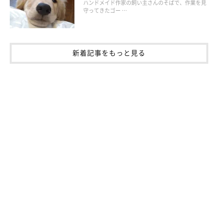
ハンドメイド作家の飼い主さんのそばで、作業を見
守ってきたゴー …
「タッちゃんのイーッて顔好きです」
「ママさん!!これはありがとうのスマイルなのよ!!そう思い
ましょう」
新着記事をもっと見る
「最後の方、指を噛みながらのウインクに、『やってやり
ましゅた』感がなんとなくあるような」
「タッちゃんは、これが感謝の気持ちって勘違いしとるん
かも知れん」
などとコメントが寄せられていました。
#柴犬
#タツノコ姫