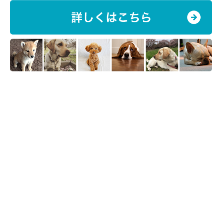
エヘヘ♪
@TATSUNOKOHIME
タツノコ姫ちゃんの気分屋エピソードを今後も取材していきま
す！
参照／Twitter（
@TATSUNOKOHIME
）