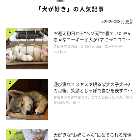
「犬が好き」の人気記事
※2026年8月更新
お迎え初日から“ヘソ天”で寝ていたやん
ちゃなコーギー子犬が7才に→ニコニ
コ“コーギースマイル”が魅力のコに成
ご紹介するのは、X（旧Twitter）ユーザー＠
長！
Kus1oK …
理不尽だけど…可愛い♡
遊び疲れてスヤスヤ眠る柴犬の子犬→2
カ月後、笑顔としっぽで喜びを表すコに
成長！
おもちゃで遊び疲れて、こてんと眠った子犬。あれ
から2カ月、表 …
大好きな“お姉ちゃん”になでられる元保