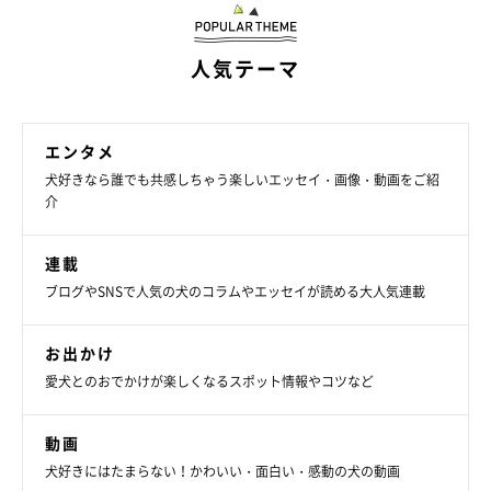
J( 'ｰ`)し 1時間前に自ら膝に来て爆睡しだしたから、母
人気テーマ
さんはやる事いっぱいあるけど身動き1つせずにダッコ
し続けたわけさ…。
それなのに何なのこの仕打ちはww心を尽くしても理不
エンタメ
尽に怒ってくる柴犬との暮らし。ぴえん。
犬好きなら誰でも共感しちゃう楽しいエッセイ・画像・動画をご紹
pic.twitter.com/aXPmgeuY8p
介
— それいけ！柴犬タツノコ姫 (@TATSUNOKOHIME)
July 19, 2020
連載
ブログやSNSで人気の犬のコラムやエッセイが読める大人気連載
お出かけ
愛犬とのおでかけが楽しくなるスポット情報やコツなど
動画
犬好きにはたまらない！かわいい・面白い・感動の犬の動画