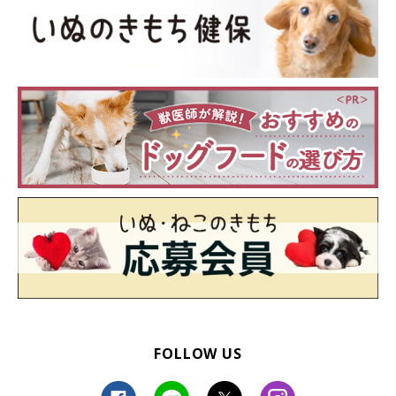
@TATSUNOKOHIMEさん：
「私が帰宅するとペタンコ耳＆しっぽブンブンで、オーバーな
くらい出迎えてくれますが、ボーロを1粒あげると秒で去って
いったり。タッちゃんが持ってきたオモチャでいざ遊んであげ
ようとすると、ポイっと捨ててどこかへ行ってしまいますね」
@TATSUNOKOHIMEさん：
「ほかにも、タッちゃんは意味もなくよくムキムキ怒っている
のですが、それを無視すると『やっぱり怒ってない』とおなか
FOLLOW US
を見せて甘えてきます。