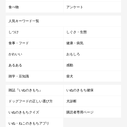
食べ物
アンケート
人気キーワード一覧
しつけ
しぐさ・生態
食事・フード
健康・病気
かわいい
おもしろ
あるある
感動
雑学・豆知識
柴犬
雑誌『いぬのきもち』
いぬのきもち健保
ドッグフードの正しい選び方
犬診断
いぬのきもちクイズ
購読者専用ページ
いぬ・ねこのきもちアプリ