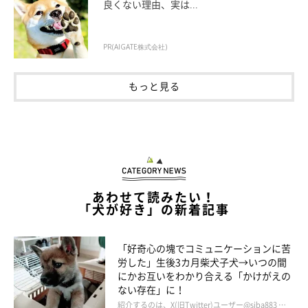
良くない理由、実は...
「なんちゅーヤバい顔してるんですかね。寝起きで目も開かない
し、ほっぺたの肉はブミッてるし、それでいて歯ぐきムキムキ
PR(AIGATE株式会社)
www 可愛くて笑ってしまいました」
もっと見る
「寝起き直後に何がそんなに腹立つのか、めっちゃ怒りながら甘
えてるのが可愛くて。指カプッてされても幸せです♡ww」
と綴っていました。
あわせて読みたい！
「犬が好き」の新着記事
「好奇心の塊でコミュニケーションに苦
労した」生後3カ月柴犬子犬→いつの間
にかお互いをわかり合える「かけがえの
ない存在」に！
紹介するのは、X(旧Twitter)ユーザー@siba883 …