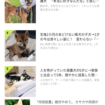
護犬 「本当に好きなんだな」と感じる
表情にほっこり
散歩中、大好きな人になでられて、うれしそうな表
情を見せる元保 …
生後2カ月のあどけない柴犬の子犬→1才
の今は凛々しい姿に！ 変わらない「く
りくりおめめ」にもほっこり
幼い表情で飼い主さんを見つめる柴犬の子犬。1才
を迎えた現在は …
ムキーーーッ
@TATSUNOKOHIME
そして飼い主さんの指を
カプッ
と優しくくわえて、全力でムキ顔
人を怖がっていた保護犬が6才に→家族
を見せるのでした。さっきまで甘えん坊モードで寝ていたのに、
と出会って5年、穏やかに成長した現在
の姿にグッとくる
人を怖がり、ケージの奥で震えていた保護犬。家族
なにがタツノコ姫ちゃんをここまで怒らせてしまったのでしょう
と出会って5年 …
か…（笑）
飼い主さんはこのときのことを、
「肉球放置」絶対やめて。 カサカサ肉球が