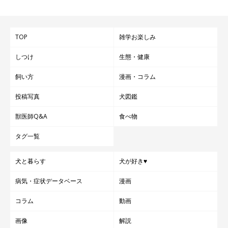
文／雨宮カイ
TOP
雑学お楽しみ
しつけ
生態・健康
飼い方
漫画・コラム
投稿写真
犬図鑑
獣医師Q&A
食べ物
タグ一覧
犬と暮らす
犬が好き♥
病気・症状データベース
漫画
コラム
動画
画像
解説