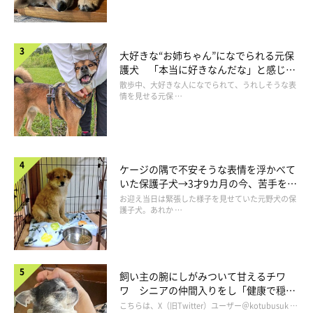
大好きな“お姉ちゃん”になでられる元保
護犬 「本当に好きなんだな」と感じる
表情にほっこり
散歩中、大好きな人になでられて、うれしそうな表
情を見せる元保 …
ケージの隅で不安そうな表情を浮かべて
いた保護子犬→3才9カ月の今、苦手を克
服し頼もしいコに成長！
お迎え当日は緊張した様子を見せていた元野犬の保
護子犬。あれか …
飼い主の腕にしがみついて甘えるチワ
ワ シニアの仲間入りをし「健康で穏や
「何して遊ぶ！？」
かな暮らしが続いてほしい」と願う
こちらは、X（旧Twitter）ユーザー＠kotubusuk …
＠momotaec