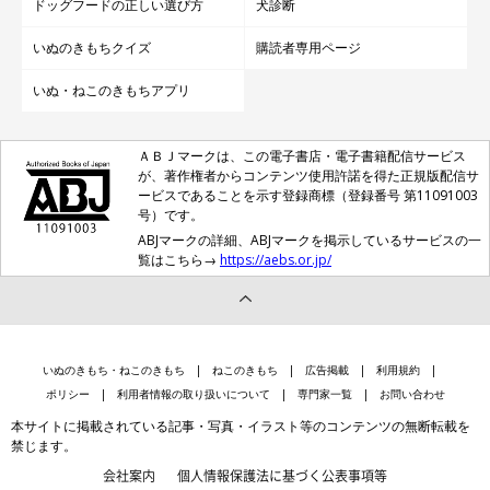
り、おもちゃを数分でダメにしてしまったり…さくちゃんは「破
ドッグフードの正しい選び方
犬診断
壊王」の一面もあったようですが、1才を過ぎた頃から落ち着
いぬのきもちクイズ
購読者専用ページ
き、今ではお留守番もしっかりできるおりこうさんに成長したの
いぬ・ねこのきもちアプリ
だそう。
飼い主さんはさくちゃんとの関係性について、
「さくちゃんのプ
ＡＢＪマークは、この電子書店・電子書籍配信サービス
が、著作権者からコンテンツ使用許諾を得た正規版配信サ
ライドを保ちながらの距離感で過ごしています（笑）」
と話して
ービスであることを示す登録商標（登録番号 第11091003
号）です。
いました。
ABJマークの詳細、ABJマークを掲示しているサービスの一
覧はこちら→
https://aebs.or.jp/
いぬのきもち・ねこのきもち
ねこのきもち
広告掲載
利用規約
ポリシー
利用者情報の取り扱いについて
専門家一覧
お問い合わせ
本サイトに掲載されている記事・写真・イラスト等のコンテンツの無断転載を
禁じます。
会社案内
個人情報保護法に基づく公表事項等