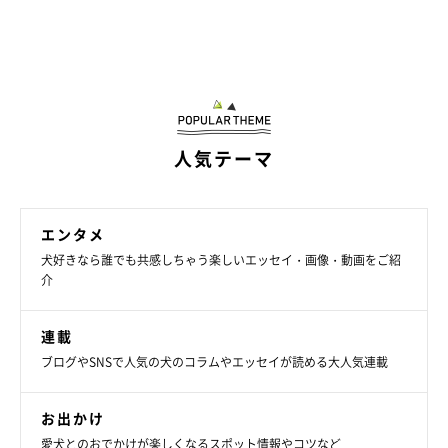
人気テーマ
エンタメ
＠saku_chan0826
犬好きなら誰でも共感しちゃう楽しいエッセイ・画像・動画をご紹
介
お兄ちゃんとの久々の再会に、喜びを爆発させていたさくちゃ
ん。あんなふうに愛犬が待っていてくれたら、嬉しくてたまりま
連載
せんよね。
ブログやSNSで人気の犬のコラムやエッセイが読める大人気連載
当時動画を撮影していた飼い主さんにお話を聞いてみたところ、
お出かけ
お兄ちゃんは昨年社会人になったばかりで、あまり実家に顔を出
愛犬とのおでかけが楽しくなるスポット情報やコツなど