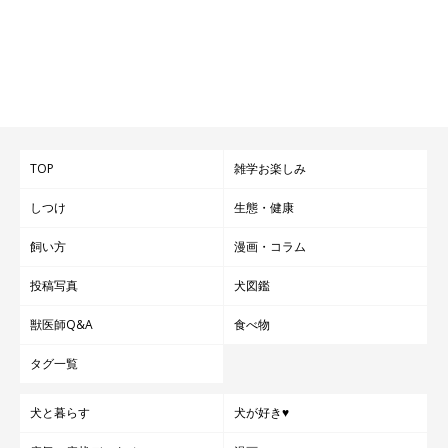
＠saku_chan0826
TOP
雑学お楽しみ
ベタベタと甘えてくるタイプではなく、ツンデレで、
いかにも
しつけ
生態・健康
「柴犬」という感じの性格
だというさくちゃん。子犬の頃は抱っ
飼い方
漫画・コラム
こが好きではなく、抱っこをしようとすると大暴れすることもあ
投稿写真
犬図鑑
ったそうですが、今は抱っこが大好きでとくに次男の膝の上がお
気に入りなのだそう。
獣医師Q&A
食べ物
タグ一覧
犬と暮らす
犬が好き♥