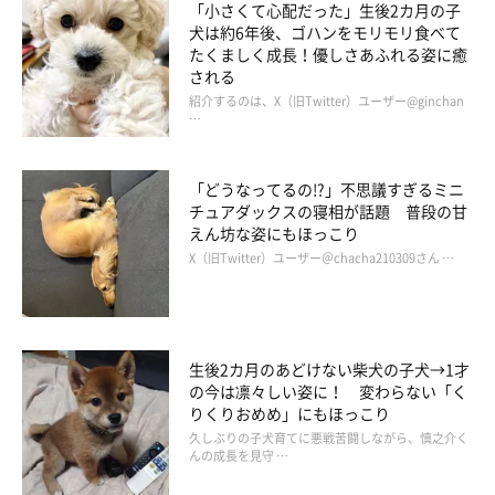
「小さくて心配だった」生後2カ月の子
犬は約6年後、ゴハンをモリモリ食べて
たくましく成長！優しさあふれる姿に癒
される
紹介するのは、X（旧Twitter）ユーザー@ginchan
…
「どうなってるの!?」不思議すぎるミニ
チュアダックスの寝相が話題 普段の甘
miyu(@momotaec)がシェアした投稿
えん坊な姿にもほっこり
X（旧Twitter）ユーザー＠chacha210309さん …
生後2カ月のあどけない柴犬の子犬→1才
の今は凛々しい姿に！ 変わらない「く
りくりおめめ」にもほっこり
久しぶりの子犬育てに悪戦苦闘しながら、慎之介く
んの成長を見守 …