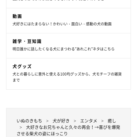
せていなかったのだそうです。また、コロナ禍ということもあ
り、慎重に考慮したうえで半年ぶりに実家に帰ったときの出来事
動画
だったといいます。
犬好きにはたまらない！かわいい・面白い・感動の犬の動画
雑学・豆知識
明日誰かに話したくなる犬にまつわる”あれこれ”ネタはこちら
犬グッズ
犬との暮らしに意外と使える100均グッズから、犬モチーフの雑貨
まで
いぬのきもち
犬が好き
エンタメ
癒し
大好きなお兄ちゃんと久々の再会！→喜びを爆発
させる柴犬の姿にほっこり