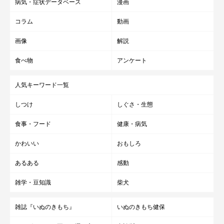
病気・症状データベース
漫画
コラム
動画
画像
解説
食べ物
アンケート
人気キーワード一覧
しつけ
しぐさ・生態
食事・フード
健康・病気
かわいい
おもしろ
あるある
感動
雑学・豆知識
柴犬
＠saku_chan0826
雑誌『いぬのきもち』
いぬのきもち健保
畳を掘ったり、カーペットを噛んでぐしゃぐしゃにしてしまった