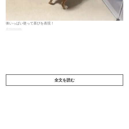
体いっぱい使って喜びを表現！
＠momotaec
Instagramユーザー
@momotaecさん
の愛犬・柴犬のさくちゃん
（♂・3才）。飼い主さんの家に半年ぶりに長男（以下、お兄ち
ゃん）が帰ってきて、大興奮！ 再会を喜ぶ姿がとっても可愛い
んです。
全文を読む
お兄ちゃんと久々の再会！