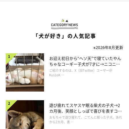
「犬が好き」の人気記事
※2026年8月更新
お迎え初日から“ヘソ天”で寝ていたやん
ちゃなコーギー子犬が7才に→ニコニ
「帰ってきてくれて嬉しいワン！」
コ“コーギースマイル”が魅力のコに成
ご紹介するのは、X（旧Twitter）ユーザー＠
＠momotaec
長！
Kus1oK …
しっぽを振りまくって再会を喜ぶさくちゃんに、飼い主さんたち
家族も思わずほっこり。さくちゃんは、お兄ちゃんのことが大好
遊び疲れてスヤスヤ眠る柴犬の子犬→2
きなんだね！
カ月後、笑顔としっぽで喜びを表すコに
成長！
おもちゃで遊び疲れて、こてんと眠った子犬。あれ
から2カ月、表 …