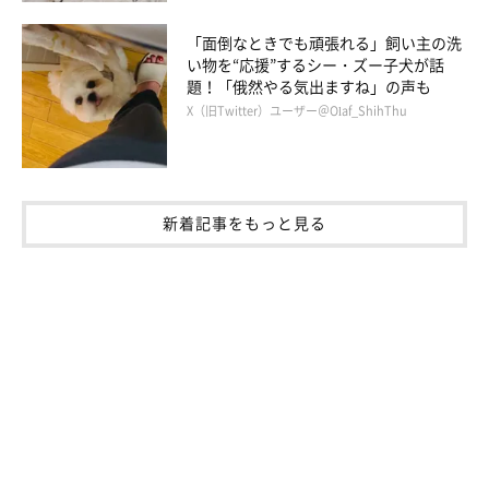
「面倒なときでも頑張れる」飼い主の洗
い物を“応援”するシー・ズー子犬が話
題！「俄然やる気出ますね」の声も
X（旧Twitter）ユーザー＠Olaf_ShihThu
さくちゃんの素顔に迫る！ 飼い主さんにイ
新着記事をもっと見る
ンタビュー