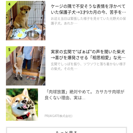
ケージの隅で不安そうな表情を浮かべて
いた保護子犬→3才9カ月の今、苦手を克
服し頼もしいコに成長！
お迎え当日は緊張した様子を見せていた元野犬の保
護子犬。あれか …
実家の玄関で“ばぁば”の声を聞いた柴犬
→喜びを爆発させる「相思相愛」な光景
にほっこり
玄関でしっぽを振り、ソワソワと落ち着かない様子
の柴犬。その先 …
「肉球放置」絶対やめて。 カサカサ肉球が
良くない理由、実は...
プロフィール
PR(AIGATE株式会社)
もっと見る