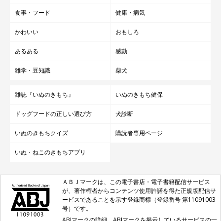
食事・フード
健康・病気
かわいい
おもしろ
あるある
感動
雑学・豆知識
柴犬
雑誌『いぬのきもち』
いぬのきもち健保
ドッグフードの正しい選び方
犬診断
いぬのきもちクイズ
購読者専用ページ
いぬ・ねこのきもちアプリ
ＡＢＪマークは、この電子書店・電子書籍配信サービス
が、著作権者からコンテンツ使用許諾を得た正規版配信サ
ービスであることを示す登録商標（登録番号 第11091003
号）です。
ABJマークの詳細、ABJマークを掲示しているサービスの一