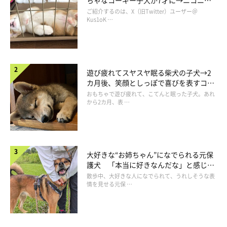
ちゃなコーギー子犬が7才に→ニコニ
コ“コーギースマイル”が魅力のコに成
ご紹介するのは、X（旧Twitter）ユーザー＠
長！
Kus1oK …
遊び疲れてスヤスヤ眠る柴犬の子犬→2
カ月後、笑顔としっぽで喜びを表すコに
成長！
おもちゃで遊び疲れて、こてんと眠った子犬。あれ
から2カ月、表 …
大好きな“お姉ちゃん”になでられる元保
護犬 「本当に好きなんだな」と感じる
表情にほっこり
散歩中、大好きな人になでられて、うれしそうな表
情を見せる元保 …