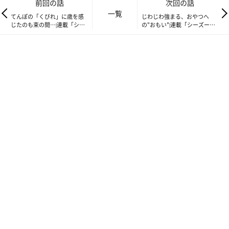
前回の話
次回の話
一覧
てんぽの「くびれ」に歳を感
じわじわ強まる、おやつへ
じたのも束の間…|連載「シー
の"おもい"|連載「シーズー犬
ズー犬のてんぽ」第92回
のてんぽ」第94回