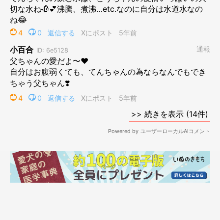
え？
おでの水ってそんな手間かけてんの…？
沸騰させて、煮沸して
さまして
冷やして
さます…