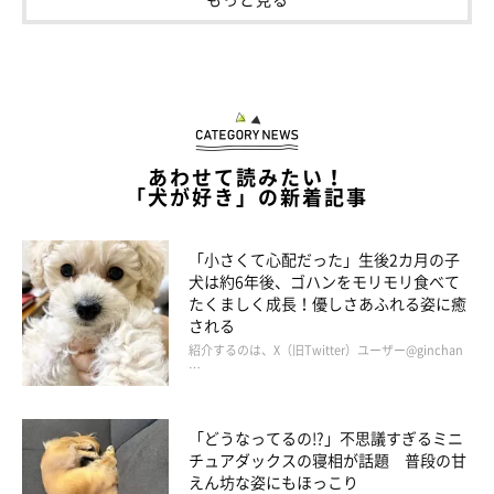
幸池重季（だんな）
「いぬのきもち」ほか、児童書や教育誌イラストを中心としたイ
ラスト制作をはじめ、パッケージイラスト、ゲームイラスト、キ
ャラクターデザインなど様々な媒体やジャンルで活動。
日本プロ野球「オリックス・バファローズ」の公式マスコットの
デザインを手がける（バファローブル・バファローベル）京都在
あわせて読みたい！
住。
「犬が好き」の新着記事
「あうんのてんぽ」本編では、だんなとして登場する。
「小さくて心配だった」生後2カ月の子
犬は約6年後、ゴハンをモリモリ食べて
AUNITEM(犬グッズSHOP)
たくましく成長！優しさあふれる姿に癒
される
紹介するのは、X（旧Twitter）ユーザー@ginchan
てんぽyoutubeチャンネル
…
「どうなってるの!?」不思議すぎるミニ
チュアダックスの寝相が話題 普段の甘
えん坊な姿にもほっこり