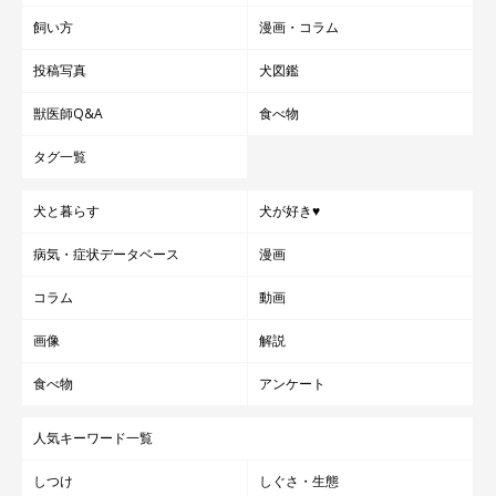
飼い方
漫画・コラム
投稿写真
犬図鑑
獣医師Q&A
食べ物
タグ一覧
犬と暮らす
犬が好き♥
病気・症状データベース
漫画
コラム
動画
画像
解説
食べ物
アンケート
人気キーワード一覧
しつけ
しぐさ・生態