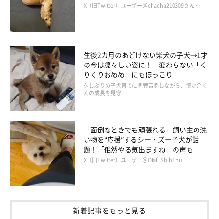
X（旧Twitter）ユーザー＠chacha210309さん …
生後2カ月のあどけない柴犬の子犬→1才
の今は凛々しい姿に！ 変わらない「く
りくりおめめ」にもほっこり
久しぶりの子犬育てに悪戦苦闘しながら、慎之介く
んの成長を見守 …
「面倒なときでも頑張れる」飼い主の洗
い物を“応援”するシー・ズー子犬が話
題！「俄然やる気出ますね」の声も
X（旧Twitter）ユーザー＠Olaf_ShihThu
新着記事をもっと見る