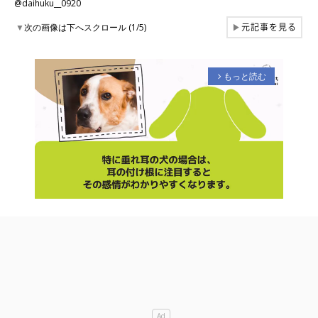
@daihuku__0920
元記事を見る
▼
次の画像は下へスクロール (1/5)
▶
もっと読む
arrow_forward_ios
M
u
t
e