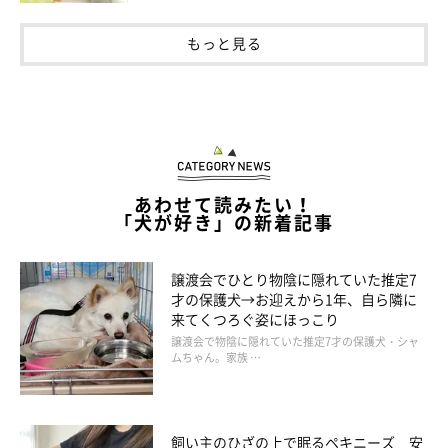
もっと見る
あわせて読みたい！
「犬が好き」の新着記事
譲渡会でひとり物陰に隠れていた推定7
才の保護犬→お迎えから1年、自ら隣に
来てくつろぐ姿にほっこり
譲渡会で物陰に隠れていた推定7才の保護犬・シャ
ムちゃん。家族 …
飼い主のひざの上で眠るペキニーズ 安