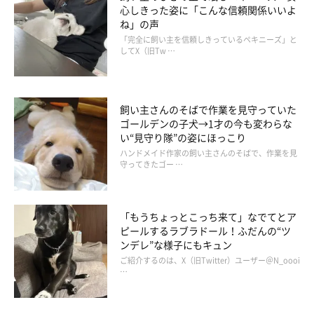
心しきった姿に「こんな信頼関係いいよ
ね」の声
「完全に飼い主を信頼しきっているペキニーズ」と
してX（旧Tw …
飼い主さんのそばで作業を見守っていた
ゴールデンの子犬→1才の今も変わらな
い“見守り隊”の姿にほっこり
ハンドメイド作家の飼い主さんのそばで、作業を見
守ってきたゴー …
「もうちょっとこっち来て」なでてとア
ピールするラブラドール！ふだんの“ツ
ンデレ”な様子にもキュン
ご紹介するのは、X（旧Twitter）ユーザー＠N_oooi
…