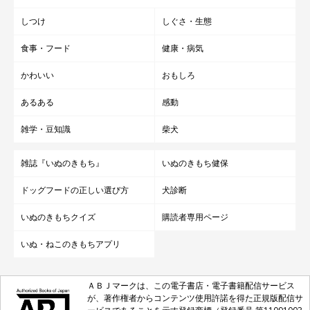
しつけ
しぐさ・生態
食事・フード
健康・病気
かわいい
おもしろ
あるある
感動
雑学・豆知識
柴犬
雑誌『いぬのきもち』
いぬのきもち健保
ドッグフードの正しい選び方
犬診断
いぬのきもちクイズ
購読者専用ページ
いぬ・ねこのきもちアプリ
ＡＢＪマークは、この電子書店・電子書籍配信サービス
が、著作権者からコンテンツ使用許諾を得た正規版配信サ