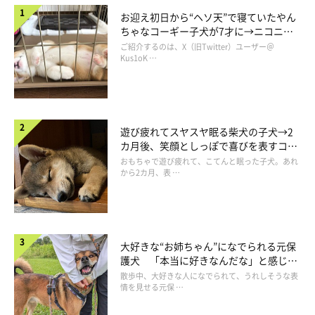
お迎え初日から“ヘソ天”で寝ていたやん
ちゃなコーギー子犬が7才に→ニコニ
コ“コーギースマイル”が魅力のコに成
ご紹介するのは、X（旧Twitter）ユーザー＠
長！
Kus1oK …
遊び疲れてスヤスヤ眠る柴犬の子犬→2
カ月後、笑顔としっぽで喜びを表すコに
成長！
おもちゃで遊び疲れて、こてんと眠った子犬。あれ
から2カ月、表 …
大好きな“お姉ちゃん”になでられる元保
護犬 「本当に好きなんだな」と感じる
表情にほっこり
散歩中、大好きな人になでられて、うれしそうな表
情を見せる元保 …