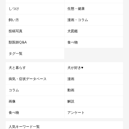
しつけ
生態・健康
飼い方
漫画・コラム
投稿写真
犬図鑑
獣医師Q&A
食べ物
タグ一覧
犬と暮らす
犬が好き♥
病気・症状データベース
漫画
コラム
動画
画像
解説
食べ物
アンケート
人気キーワード一覧