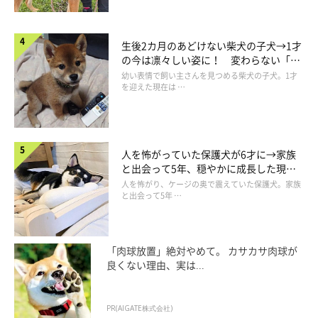
生後2カ月のあどけない柴犬の子犬→1才
の今は凛々しい姿に！ 変わらない「く
りくりおめめ」にもほっこり
幼い表情で飼い主さんを見つめる柴犬の子犬。1才
を迎えた現在は …
人を怖がっていた保護犬が6才に→家族
と出会って5年、穏やかに成長した現在
の姿にグッとくる
人を怖がり、ケージの奥で震えていた保護犬。家族
と出会って5年 …
「肉球放置」絶対やめて。 カサカサ肉球が
良くない理由、実は...
PR(AIGATE株式会社)