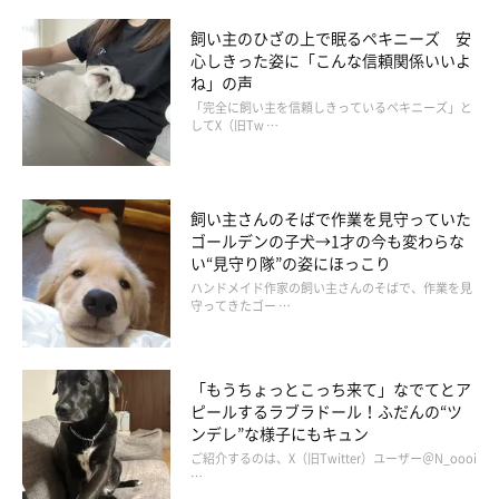
飼い主のひざの上で眠るペキニーズ 安
心しきった姿に「こんな信頼関係いいよ
ね」の声
「完全に飼い主を信頼しきっているペキニーズ」と
してX（旧Tw …
飼い主さんのそばで作業を見守っていた
ゴールデンの子犬→1才の今も変わらな
い“見守り隊”の姿にほっこり
ハンドメイド作家の飼い主さんのそばで、作業を見
守ってきたゴー …
「もうちょっとこっち来て」なでてとア
ピールするラブラドール！ふだんの“ツ
ンデレ”な様子にもキュン
ご紹介するのは、X（旧Twitter）ユーザー＠N_oooi
…