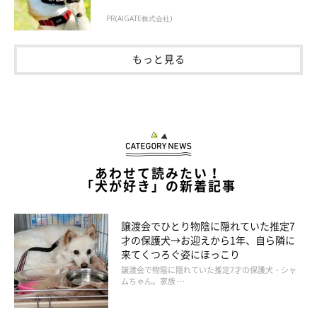
PR(AIGATE株式会社)
もっと見る
あわせて読みたい！
「犬が好き」の新着記事
譲渡会でひとり物陰に隠れていた推定7
才の保護犬→お迎えから1年、自ら隣に
来てくつろぐ姿にほっこり
譲渡会で物陰に隠れていた推定7才の保護犬・シャ
ムちゃん。家族 …