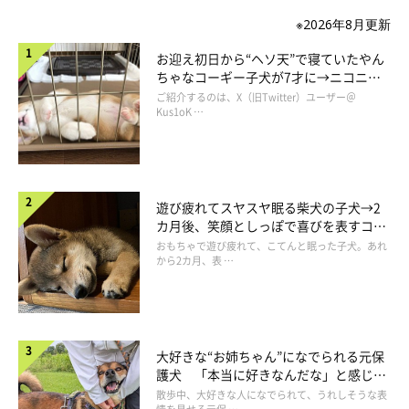
※2026年8月更新
お迎え初日から“ヘソ天”で寝ていたやん
ちゃなコーギー子犬が7才に→ニコニ
コ“コーギースマイル”が魅力のコに成
ご紹介するのは、X（旧Twitter）ユーザー＠
長！
Kus1oK …
遊び疲れてスヤスヤ眠る柴犬の子犬→2
カ月後、笑顔としっぽで喜びを表すコに
成長！
おもちゃで遊び疲れて、こてんと眠った子犬。あれ
から2カ月、表 …
大好きな“お姉ちゃん”になでられる元保
護犬 「本当に好きなんだな」と感じる
表情にほっこり
散歩中、大好きな人になでられて、うれしそうな表