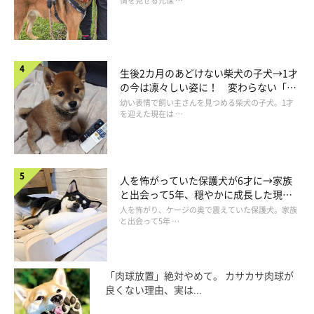
情を見せる元保 …
生後2カ月のあどけない柴犬の子犬→1才
の今は凛々しい姿に！ 変わらない「く
りくりおめめ」にもほっこり
幼い表情で飼い主さんを見つめる柴犬の子犬。1才
を迎えた現在は …
人を怖がっていた保護犬が6才に→家族
と出会って5年、穏やかに成長した現在
の姿にグッとくる
人を怖がり、ケージの奥で震えていた保護犬。家族
と出会って5年 …
「肉球放置」絶対やめて。 カサカサ肉球が
良くない理由、実は...