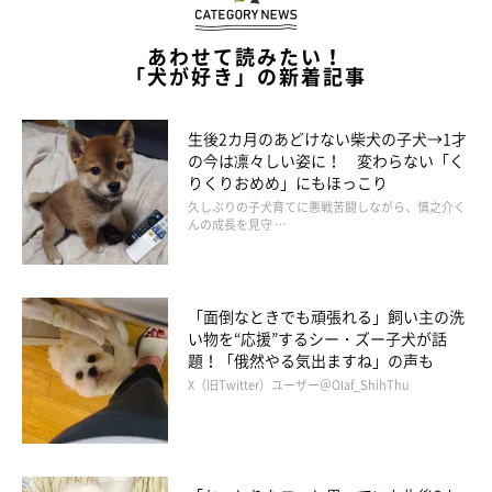
あわせて読みたい！
「犬が好き」の新着記事
生後2カ月のあどけない柴犬の子犬→1才
の今は凛々しい姿に！ 変わらない「く
りくりおめめ」にもほっこり
久しぶりの子犬育てに悪戦苦闘しながら、慎之介く
んの成長を見守 …
「面倒なときでも頑張れる」飼い主の洗
い物を“応援”するシー・ズー子犬が話
題！「俄然やる気出ますね」の声も
X（旧Twitter）ユーザー＠Olaf_ShihThu