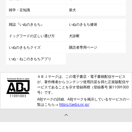
雑学・豆知識
柴犬
雑誌『いぬのきもち』
いぬのきもち健保
ドッグフードの正しい選び方
犬診断
いぬのきもちクイズ
購読者専用ページ
いぬ・ねこのきもちアプリ
ＡＢＪマークは、この電子書店・電子書籍配信サービス
が、著作権者からコンテンツ使用許諾を得た正規版配信サ
ービスであることを示す登録商標（登録番号 第11091003
号）です。
ABJマークの詳細、ABJマークを掲示しているサービスの一
覧はこちら→
https://aebs.or.jp/