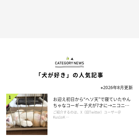
「犬が好き」の人気記事
※2026年8月更新
お迎え初日から“ヘソ天”で寝ていたやん
ちゃなコーギー子犬が7才に→ニコニ
コ“コーギースマイル”が魅力のコに成
ご紹介するのは、X（旧Twitter）ユーザー＠
長！
Kus1oK …