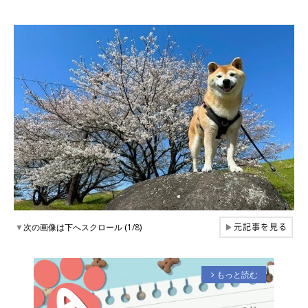
元記事を見る
▼
次の画像は下へスクロール (1/8)
▶
もっと読む
arrow_forward_ios