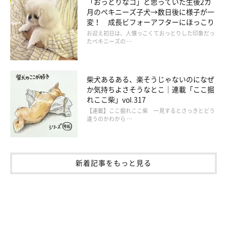
「おっとりなコ」と思っていた生後2カ
月のペキニーズ子犬→数日後に様子が一
変！ 成長ビフォーアフターにほっこり
お迎え初日は、人懐っこくておっとりした印象だっ
たペキニーズの …
柴犬あるある、楽そうじゃないのになぜ
か気持ちよさそうなとこ｜連載「ここ掘
れここ柴」vol.317
【連載】ここ掘れここ柴 一見するとさっきとどう
違うのかわから …
新着記事をもっと見る