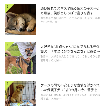
遊び疲れてスヤスヤ眠る柴犬の子犬→2
カ月後、笑顔としっぽで喜びを表すコに
成長！
おもちゃで遊び疲れて、こてんと眠った子犬。あれ
から2カ月、表 …
大好きな“お姉ちゃん”になでられる元保
護犬 「本当に好きなんだな」と感じる
表情にほっこり
散歩中、大好きな人になでられて、うれしそうな表
情を見せる元保 …
ケージの隅で不安そうな表情を浮かべて
いた保護子犬→3才9カ月の今、苦手を克
服し頼もしいコに成長！
お迎え当日は緊張した様子を見せていた元野犬の保
護子犬。あれか …