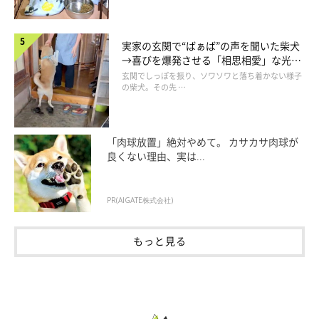
実家の玄関で“ばぁば”の声を聞いた柴犬
→喜びを爆発させる「相思相愛」な光景
にほっこり
玄関でしっぽを振り、ソワソワと落ち着かない様子
の柴犬。その先 …
「肉球放置」絶対やめて。 カサカサ肉球が
良くない理由、実は...
PR(AIGATE株式会社)
もっと見る