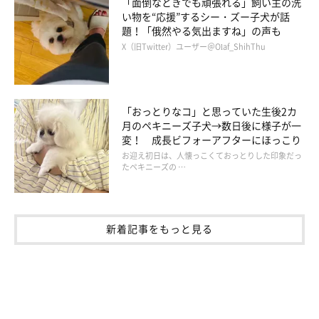
「面倒なときでも頑張れる」飼い主の洗
い物を“応援”するシー・ズー子犬が話
題！「俄然やる気出ますね」の声も
X（旧Twitter）ユーザー＠Olaf_ShihThu
「おっとりなコ」と思っていた生後2カ
月のペキニーズ子犬→数日後に様子が一
変！ 成長ビフォーアフターにほっこり
お迎え初日は、人懐っこくておっとりした印象だっ
たペキニーズの …
新着記事をもっと見る