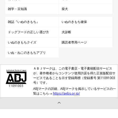
雑学・豆知識
柴犬
雑誌『いぬのきもち』
いぬのきもち健保
ドッグフードの正しい選び方
犬診断
いぬのきもちクイズ
購読者専用ページ
いぬ・ねこのきもちアプリ
ＡＢＪマークは、この電子書店・電子書籍配信サービス
が、著作権者からコンテンツ使用許諾を得た正規版配信サ
ービスであることを示す登録商標（登録番号 第11091003
号）です。
ABJマークの詳細、ABJマークを掲示しているサービスの一
覧はこちら→
https://aebs.or.jp/