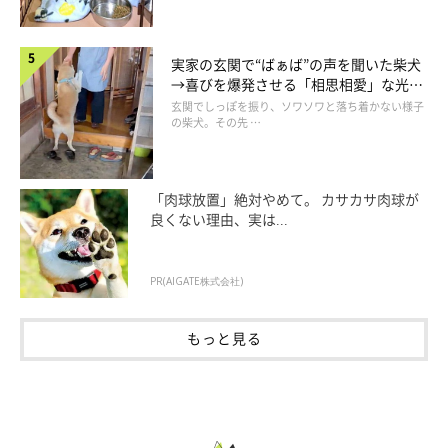
実家の玄関で“ばぁば”の声を聞いた柴犬
→喜びを爆発させる「相思相愛」な光景
にほっこり
玄関でしっぽを振り、ソワソワと落ち着かない様子
の柴犬。その先 …
「肉球放置」絶対やめて。 カサカサ肉球が
良くない理由、実は...
PR(AIGATE株式会社)
もっと見る