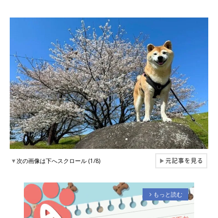
元記事を見る
▼
次の画像は下へスクロール (1/8)
▶
もっと読む
arrow_forward_ios