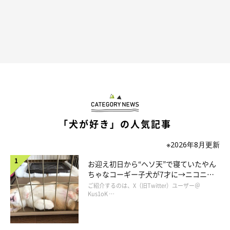
「犬が好き」の人気記事
※2026年8月更新
お迎え初日から“ヘソ天”で寝ていたやん
ちゃなコーギー子犬が7才に→ニコニ
コ“コーギースマイル”が魅力のコに成
ご紹介するのは、X（旧Twitter）ユーザー＠
長！
Kus1oK …