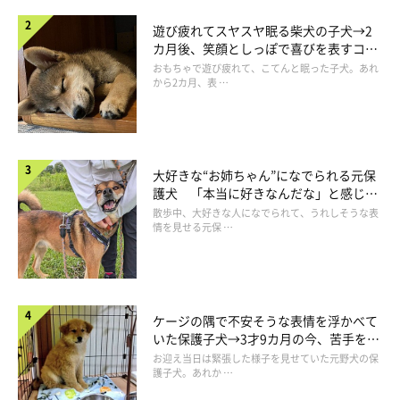
遊び疲れてスヤスヤ眠る柴犬の子犬→2
カ月後、笑顔としっぽで喜びを表すコに
成長！
おもちゃで遊び疲れて、こてんと眠った子犬。あれ
から2カ月、表 …
大好きな“お姉ちゃん”になでられる元保
護犬 「本当に好きなんだな」と感じる
表情にほっこり
散歩中、大好きな人になでられて、うれしそうな表
情を見せる元保 …
ケージの隅で不安そうな表情を浮かべて
いた保護子犬→3才9カ月の今、苦手を克
服し頼もしいコに成長！
お迎え当日は緊張した様子を見せていた元野犬の保
護子犬。あれか …