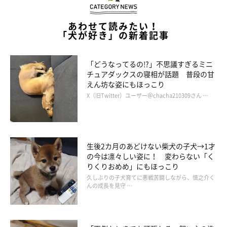
あわせて読みたい！
「犬が好き」の新着記事
「どうなってるの!?」不思議すぎるミニ
チュアダックスの寝相が話題 普段の甘
えん坊な姿にもほっこり
X（旧Twitter）ユーザー＠chacha210309さん …
生後2カ月のあどけない柴犬の子犬→1才
の今は凛々しい姿に！ 変わらない「く
りくりおめめ」にもほっこり
久しぶりの子犬育てに悪戦苦闘しながら、慎之介く
んの成長を見守 …