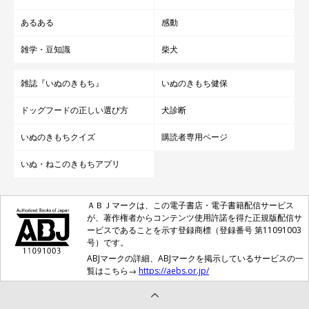
あるある
感動
雑学・豆知識
柴犬
雑誌『いぬのきもち』
いぬのきもち健保
ドッグフードの正しい選び方
犬診断
いぬのきもちクイズ
購読者専用ページ
いぬ・ねこのきもちアプリ
ＡＢＪマークは、この電子書店・電子書籍配信サービス
が、著作権者からコンテンツ使用許諾を得た正規版配信サ
ービスであることを示す登録商標（登録番号 第11091003
号）です。
ABJマークの詳細、ABJマークを掲示しているサービスの一
覧はこちら→
https://aebs.or.jp/