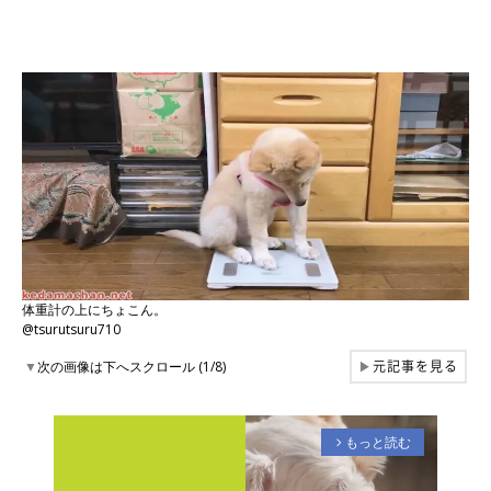
体重計の上にちょこん。
@tsurutsuru710
元記事を見る
▼
次の画像は下へスクロール (1/8)
▶
もっと読む
arrow_forward_ios