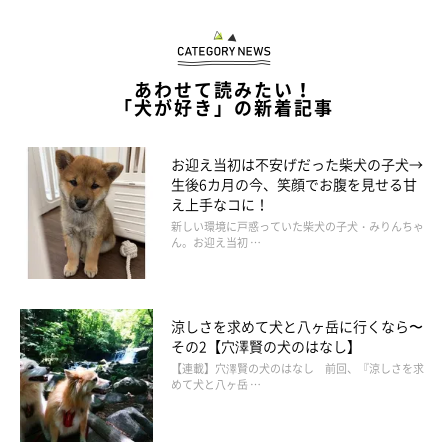
あわせて読みたい！
「犬が好き」の新着記事
お迎え当初は不安げだった柴犬の子犬→
生後6カ月の今、笑顔でお腹を見せる甘
え上手なコに！
新しい環境に戸惑っていた柴犬の子犬・みりんちゃ
ん。お迎え当初 …
涼しさを求めて犬と八ヶ岳に行くなら〜
その2【穴澤賢の犬のはなし】
【連載】穴澤賢の犬のはなし 前回、『涼しさを求
めて犬と八ヶ岳 …