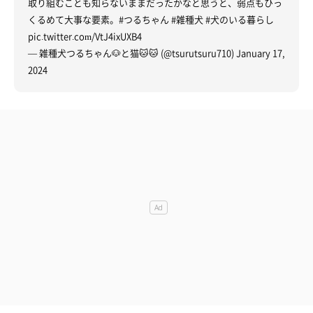
取り組むことも知らないままだったかなと思うと、弱点もひっ
くるめて大事な要素。
#つるちゃん
#雑種犬
#犬のいる暮らし
pic.twitter.com/VtJ4ixUXB4
— 雑種犬つるちゃん🐶と猫🐱🐱 (@tsurutsuru710)
January 17,
2024