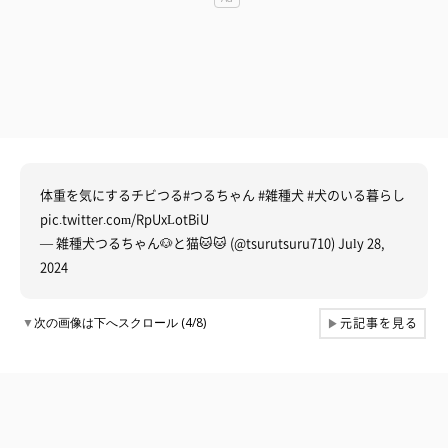
体重を気にするチビつる
#つるちゃん
#雑種犬
#犬のいる暮らし
pic.twitter.com/RpUxLotBiU
— 雑種犬つるちゃん🐶と猫🐱🐱 (@tsurutsuru710)
July 28,
2024
元記事を見る
▼
次の画像は下へスクロール (4/8)
▶