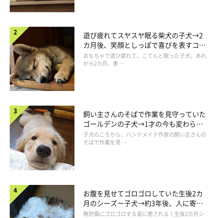
遊び疲れてスヤスヤ眠る柴犬の子犬→2
カ月後、笑顔としっぽで喜びを表すコに
成長！
おもちゃで遊び疲れて、こてんと眠った子犬。あれ
から2カ月、表 …
飼い主さんのそばで作業を見守っていた
ゴールデンの子犬→1才の今も変わらな
い“見守り隊”の姿にほっこり
子犬のころから、ハンドメイド作家の飼い主さんの
そばで作業を見 …
お腹を見せてゴロゴロしていた生後2カ
月のシーズー子犬→約3年後、人に寄り
添う優しいコに成長した姿にほっこり
無防備にゴロゴロする姿に癒される！生後2カ月シ