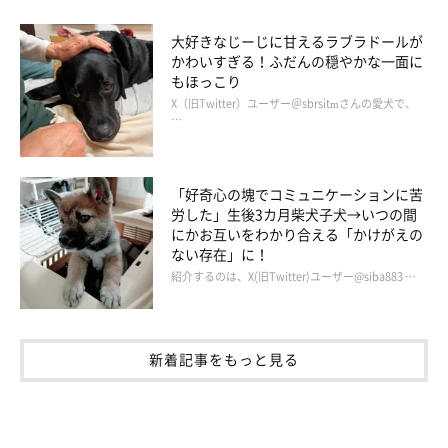
大好きなじーじに甘えるラブラドールが
かわいすぎる！ふだんの穏やかな一面に
もほっこり
X（旧Twitter）ユーザー＠sbrsitmさんの愛犬で、
…
「好奇心の塊でコミュニケーションに苦
労した」生後3カ月柴犬子犬→いつの間
にかお互いをわかり合える「かけがえの
ない存在」に！
紹介するのは、X(旧Twitter)ユーザー@siba883 …
新着記事をもっと見る