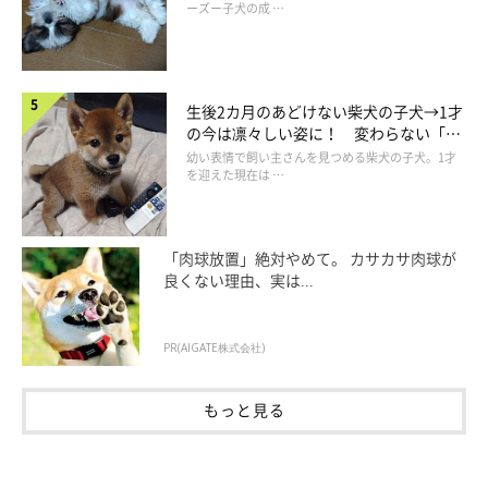
ーズー子犬の成 …
生後2カ月のあどけない柴犬の子犬→1才
の今は凛々しい姿に！ 変わらない「く
りくりおめめ」にもほっこり
幼い表情で飼い主さんを見つめる柴犬の子犬。1才
を迎えた現在は …
「肉球放置」絶対やめて。 カサカサ肉球が
良くない理由、実は...
PR(AIGATE株式会社)
もっと見る