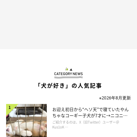
「犬が好き」の人気記事
※2026年8月更新
お迎え初日から“ヘソ天”で寝ていたやん
ちゃなコーギー子犬が7才に→ニコニ
コ“コーギースマイル”が魅力のコに成
ご紹介するのは、X（旧Twitter）ユーザー＠
長！
Kus1oK …