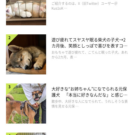
コ“コーギースマイル”が魅力のコに成
ご紹介するのは、X（旧Twitter）ユーザー＠
長！
Kus1oK …
遊び疲れてスヤスヤ眠る柴犬の子犬→2
カ月後、笑顔としっぽで喜びを表すコに
成長！
おもちゃで遊び疲れて、こてんと眠った子犬。あれ
から2カ月、表 …
大好きな“お姉ちゃん”になでられる元保
護犬 「本当に好きなんだな」と感じる
表情にほっこり
散歩中、大好きな人になでられて、うれしそうな表
情を見せる元保 …