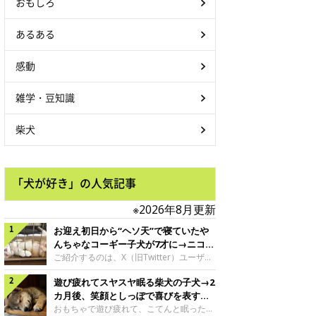
おもしろ
あるある
感動
雑学・豆知識
柴犬
「犬が好き」の人気記事
※2026年8月更新
お迎え初日から“ヘソ天”で寝ていたや
んちゃなコーギー子犬が7才に→ニコニ
コ“コーギースマイル”が魅力のコに成
ご紹介するのは、X（旧Twitter）ユーザー
＠Kus1oKg2vsgdWS2さんの愛犬でウェル
長！
遊び疲れてスヤスヤ眠る柴犬の子犬→2
シュ・コーギー・ペンブロークの神楽ちゃ
ん。今年の8月で7才になるという神楽ちゃ
カ月後、笑顔としっぽで喜びを表すコ
んですが、いったいどんな子犬時代を過ご
に成長！
おもちゃで遊び疲れて、こてんと眠った子