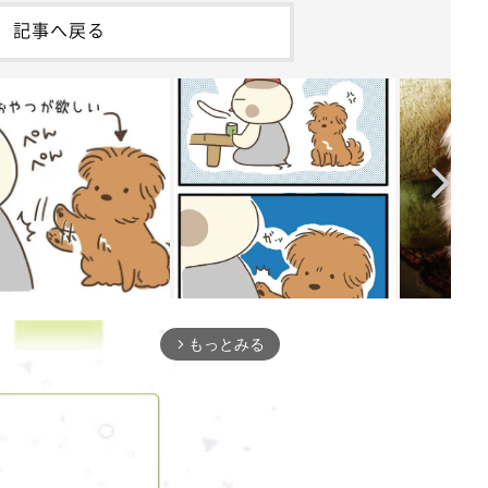
記事へ戻る
もっとみる
arrow_forward_ios