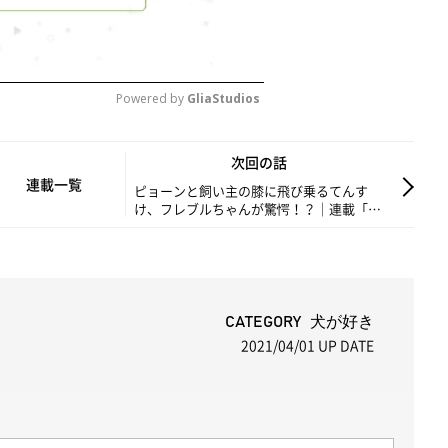
Powered by 
GliaStudios
M
次回の話
u
連載一覧
ピョーンと飼い主の膝に飛び乗るてんす
け、フレブルちゃんが驚愕！？｜連載「こ
t
ぐま犬てんすけ」vol.95
e
CATEGORY 犬が好き
2021/04/01
UP DATE