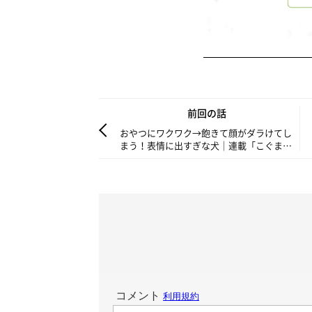
前回の話
おやつにワクワク→飽きて顔がダラけてし
まう！表情に出すぎな犬｜連載「こぐま犬
てんすけ」vol.93