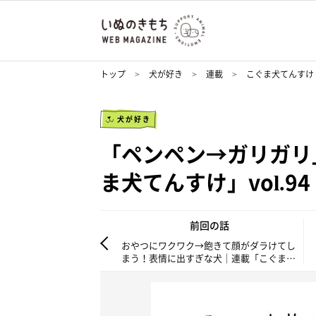
トップ
犬が好き
連載
こぐま犬てんすけ
犬が好き
「ペンペン→ガリガリ
ま犬てんすけ」vol.94
前回の話
おやつにワクワク→飽きて顔がダラけてし
まう！表情に出すぎな犬｜連載「こぐま犬
てんすけ」vol.93