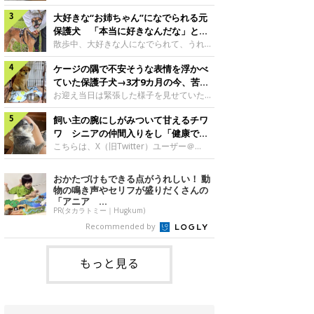
したのでしょうか。今回は、神楽ちゃんの
犬。あれから2カ月、表情や行動にさまざ
成長を飼い主さんと振り返ります！神楽ち
大好きな“お姉ちゃん”になでられる元
まな変化が見られるようになりました。遊
ゃんの成長について聞いた！お迎えから数
び疲れて眠る生後2カ月のなっちゃん遊び
保護犬 「本当に好きなんだな」と感
日後の神楽ちゃん（撮影時生後2カ月）＠
疲れた様子のなっちゃん。@Pkndg_紹介
じる表情にほっこり
散歩中、大好きな人になでられて、うれし
Kus1oKg2vsgdWS2――お迎え当初の神楽
するのは、X（旧Twitter）ユーザー
そうな表情を見せる元保護犬。甘えるよう
ちゃんの様子について教えてください。飼
@Pkndg_さんの愛犬・なっちゃん（取材
ケージの隅で不安そうな表情を浮かべ
な姿に、見ているこちらまでほっこりしま
い主さん： 「お迎え当日から“ヘソ天”で寝
時、生後4カ月／柴犬）。こちらの写真
す。大好きな“お姉ちゃん”に甘える小次郎
ていた保護子犬→3才9カ月の今、苦手
るようなコでし
は、なっちゃんが生後2カ月のころに撮影
くん妹さんになでてもらい、うれしそうな
を克服し頼もしいコに成長！
お迎え当日は緊張した様子を見せていた元
された一枚です。この日、なっちゃんは家
表情を見せる小次郎くん（2026年6月撮
野犬の保護子犬。あれから約3年半、苦手
族と一緒におもちゃで遊んでいました。た
影）。@mika_Jimmy紹介するのは、X（旧
飼い主の腕にしがみついて甘えるチワ
だったことを一つひとつ克服し、家族に寄
くさん遊んで疲れたのか、その後は眠り始
Twitter）ユーザー@mika_Jimmyさんの愛
り添う姿を見せています。お迎え当日、ケ
ワ シニアの仲間入りをし「健康で穏
めたそうです。眠るなっちゃん。
犬・小次郎くん（撮影時5才）。こちら
ージの隅で不安そうにお迎え当日のシルビ
やかな暮らしが続いてほしい」と願う
こちらは、X（旧Twitter）ユーザー＠
@Pkndg_
は、飼い主さんの妹さんと一緒に散歩をし
アちゃん。@nemonemotos今回紹介する
kotubusuke617さんが投稿した写真。写
たときに撮影したという一枚です。この
のは、X（旧Twitter）ユーザー
っているのは、愛犬でチワワのつぶしゃん
おかたづけもできる点がうれしい！ 動
日、飼い主さんは実家から自宅へ帰る途
@nemonemotosさんの愛犬・シルビアち
（本名：こつぶちゃん）です。飼い主さん
物の鳴き声やセリフが盛りだくさんの
中、妹さんと公園で待ち合わせ
ゃん（撮影当時、生後推定2カ月）。飼い
の腕にしがみつくつぶしゃん（撮影時6
「アニア ...
主さんが「#最初に撮った一枚」として投
才）＠kotubusuke617撮影当時の状況に
PR(タカラトミー｜Hugkum)
稿した写真には、ケージの隅で不安そうな
ついて伺うと、飼い主さんはこう教えてく
Recommended by
表情を浮かべるシルビアちゃんの姿が写っ
れました。飼い主さん： 「ある休日のこ
ていました。こちらは、保護犬だったシル
とです。私がソファに座った途端にひざの
上にのってきたので、そのままなでながら
もっと見る
テレビを見ていたのですが、微動だにしな
いので気になって見てみると、腕にしがみ
つくような形で気持ちよさそうに