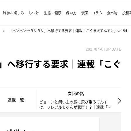
雑学お楽しみ
しつけ
生態・健康
飼い方
漫画・コラム
食べ物
投稿
「ペンペン→ガリガリ」へ移行する要求｜連載「こぐま犬てんすけ」vol.94
2021/04/01
UP DATE
」へ移行する要求｜連載「こぐ
次回の話
連載一覧
ピョーンと飼い主の膝に飛び乗るてんす
け、フレブルちゃんが驚愕！？｜連載「こ
ぐま犬てんすけ」vol.95