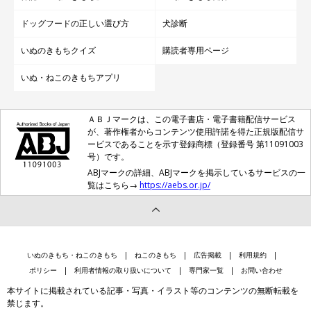
ドッグフードの正しい選び方
犬診断
いぬのきもちクイズ
購読者専用ページ
いぬ・ねこのきもちアプリ
ＡＢＪマークは、この電子書店・電子書籍配信サービス
が、著作権者からコンテンツ使用許諾を得た正規版配信サ
ービスであることを示す登録商標（登録番号 第11091003
号）です。
ABJマークの詳細、ABJマークを掲示しているサービスの一
覧はこちら→
https://aebs.or.jp/
いぬのきもち・ねこのきもち
ねこのきもち
広告掲載
利用規約
ポリシー
利用者情報の取り扱いについて
専門家一覧
お問い合わせ
本サイトに掲載されている記事・写真・イラスト等のコンテンツの無断転載を
禁じます。