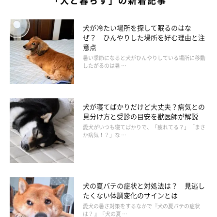
「犬と暮らす」の新着記事
犬が冷たい場所を探して眠るのはな
ぜ？ ひんやりした場所を好む理由と注
意点
暑い季節になると犬がひんやりしている場所に移動
したがるのは暑 …
犬が寝てばかりだけど大丈夫？病気との
見分け方と受診の目安を獣医師が解説
愛犬がいつも寝てばかりで、「疲れてる？」「まさ
か病気！？」な …
犬の夏バテの症状と対処法は？ 見逃し
たくない体調変化のサインとは
愛犬の暑さ対策をするなかで『犬の夏バテの症状
は？ 』『犬の夏 …