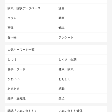
病気・症状データベース
漫画
コラム
動画
画像
解説
食べ物
アンケート
人気キーワード一覧
しつけ
しぐさ・生態
食事・フード
健康・病気
かわいい
おもしろ
あるある
感動
雑学・豆知識
柴犬
雑誌『いぬのきもち』
いぬのきもち健保