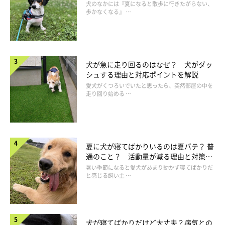
犬のなかには『夏になると散歩に行きたがらない、
歩かなくなる』 …
犬が急に走り回るのはなぜ？ 犬がダッ
シュする理由と対応ポイントを解説
愛犬がくつろいでいたと思ったら、突然部屋の中を
走り回り始める …
夏に犬が寝てばかりいるのは夏バテ？ 普
通のこと？ 活動量が減る理由と対策と
は
暑い季節になると愛犬があまり動かず寝てばかりだ
と感じる飼い主 …
犬が寝てばかりだけど大丈夫？病気との