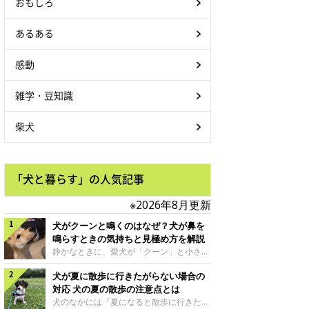
おもしろ
あるある
感動
雑学・豆知識
柴犬
「犬と暮らす」の人気記事
※2026年8月更新
犬がクーンと鳴くのはなぜ？犬が鼻を
鳴らすときの気持ちと見極め方を解説
静かなときに、愛犬が「クーン」と小さく
鳴いたり、鼻を鳴らすような音を出したり
犬が夏に散歩に行きたがらない場合の
することはありませんか？ 大きく吠える
わけではない分、「不安なの？それとも何
対応 犬の夏の散歩の注意点とは
かお願いしているの？」と気になる飼い主
犬のなかには『夏になると散歩に行きたが