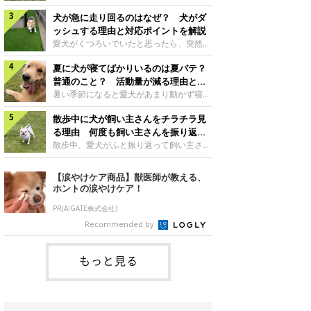
さんもいるかもしれません。今回は、犬が
らない、歩かなくなる』『暑い季節は散歩
クーンと鳴く理由や鼻鳴らしの背景、見極
犬が急に走り回るのはなぜ？ 犬がダ
の気配を察すると涼しい部屋から出ようと
め方と対応のポイントなどについて、いぬ
しない』など散歩に行きたがらないコもい
ッシュする理由と対応ポイントを解説
のきもち獣医師相談室の原 駿太朗先生に
るようです。愛犬の運動をさせてあげたい
愛犬がくつろいでいたと思ったら、突然部
伺いました。クーンと鳴くのはどんな気持
のに、散歩に行きたがらない。このような
屋の中を走り回り始める――そんな様子に
ち？いぬのきもち投稿写真ギャラリー犬が
場合はどう対応すればよいのでしょうか？
夏に犬が寝てばかりいるのは夏バテ？
驚いたことはありませんか？ 急な動きに
クーンと小さく鳴くときは、何らかの感情
「愛犬が夏に散歩に行きたがらない場合の
「何が起きているの？」と戸惑う飼い主さ
普通のこと？ 活動量が減る理由と対
を伝えようとしている場合があると考えら
対応」について、いぬのきもち獣医師相談
んも多いでしょう。落ち着いていたはずな
策とは
暑い季節になると愛犬があまり動かず寝て
れています。大
室の白山さとこ先生に聞きました。Q.夏に
のに、急にスイッチが入ったように見える
ばかりだと感じる飼い主さんはいません
犬の散歩に行くときの注意点は？ いぬの
と不安になることもあります。今回は、犬
散歩中に犬が飼い主さんをチラチラ見
か？その様子に、愛犬が夏バテで疲れてい
きもち投稿写真ギャラリーーー夏に愛犬と
が急に走り回る理由や見極め方などについ
るのか、元気がないのかなど不安に感じる
る理由 何度も飼い主さんを振り返る
散歩に行くときは、どのようなことに注意
て、いぬのきもち獣医師相談室の岡本りさ
方もいるのではないかと思います。 で
のはなぜ？
散歩中、愛犬がふと振り返って飼い主さん
をするとよい
先生に伺いました。犬が急に走り回るのは
は、犬が寝てばかりいるときに対処が必要
の様子を確認する…そんな場面に心当たり
よくある行動？いぬのきもち投稿写真ギャ
かを見極める方法はあるのでしょうか？
はありませんか？ 何度もチラチラ見られ
【涙やけケア商品】獣医師が教える、
ラリー犬が突然走り回る行動は、必ずしも
「犬の活動量が夏に減る理由と対策」につ
ると、「何か気になることがあるの？」
ホントの涙やけケア！
珍しいものではないと考えられています。
いて、いぬのきもち獣医師相談室の山口み
「ちゃんと歩けているかな」と不安になる
体にたまったエ
き先生に話を聞きました。Q. 夏に犬の活
ことがあるかもしれません。愛犬が歩きな
PR(AIGATE株式会社)
動量が減る理由は？ いぬのきもち投稿写
がら飼い主さんを振り返るしぐさには、ど
Recommended by
真ギャラリーーー夏に愛犬の活動量が減る
んな気持ちが隠れているのでしょうか。今
と感じる飼い主さんもいるようです。理由
回は、犬が散歩中に飼い主さんを確認する
としてどのようなこ
理由や注意すべきサインの見極めかた、対
もっと見る
応のポイントなどについて、いぬのきもち
獣医師相談室の原 駿太朗先生に伺いまし
た。振り返るのは「確認」や「安心」のサ
イン？いぬのきも