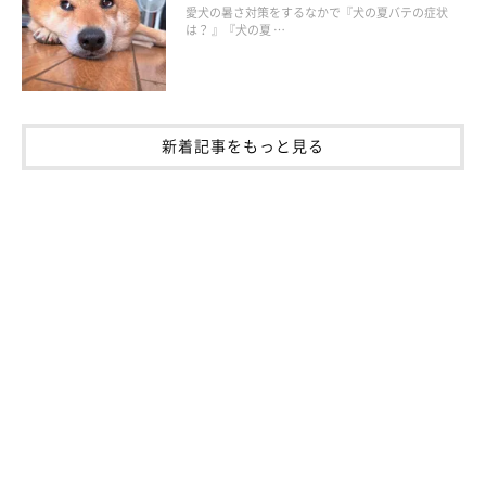
愛犬の暑さ対策をするなかで『犬の夏バテの症状
「遊びに誘っているほか、かまってほしいという様子が読み取れ
は？ 』『犬の夏 …
ます。甘えん坊な性格で、同居犬と仲のいいコに多い行動だと思
いますよ」
新着記事をもっと見る
ちゅーいちゃんに甘えるはんくんの愛らしい姿に、思わずほっこ
りしてしまいますね。
関連記事:
留守番中のペットカメラの映像に衝撃！ 飼い
主さんに甘えるときと同じしぐさで、同居犬に
甘える犬の姿に驚愕！
X（旧Twitter）ユーザー@chuui20210319さんは2頭の犬の飼い主さ
ん。留守番している愛犬の様子が気になってペットカメラをのぞく
と、自分に甘えるときと同じように、ちゅーいちゃんに甘えるはん
くんがいました。
写真提供・取材協力／
＠chuui20210319
さん／X（旧Twitter）
（監修：いぬのきもち獣医師相談室 獣医師・岡本りさ先生）
取材・文／宮下早希
※この記事は投稿者さまに取材し、了承の上制作したものです。