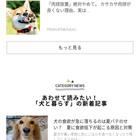
「肉球放置」絶対やめて。 カサカサ肉球が
良くない理由、実は...
PR(AIGATE株式会社)
もっと見る
【獣医師解説】同居犬に甘えるしぐさを見せ
る犬の心理とは
あわせて読みたい！
「犬と暮らす」の新着記事
犬の食欲が急に落ちるのは夏バテのせ
い？ 夏に食欲低下が起こる原因と対策
愛犬が暑い季節に急にごはんを食べなくなったり残
してしまうのは …