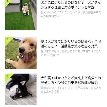
犬が急に走り回るのはなぜ？ 犬がダッ
いので」
シュする理由と対応ポイントを解説
愛犬がくつろいでいたと思ったら、突然部屋の中を
走り回り始める …
新事実。驚き。主に甘える時みたいに、留守番中ちゅーいにゴ
ロンして甘えてた笑
#ペキニーズ
pic.twitter.com/apdpzZagQQ
— ペキニーズのちゅーいとはん (@chuui20210319)
June 7,
2024
夏に犬が寝てばかりいるのは夏バテ？ 普
通のこと？ 活動量が減る理由と対策と
は
暑い季節になると愛犬があまり動かず寝てばかりだ
と感じる飼い主 …
犬が寝てばかりだけど大丈夫？病気との
見分け方と受診の目安を獣医師が解説
愛犬がいつも寝てばかりで、心配になることはあり
ませんか？今回 …