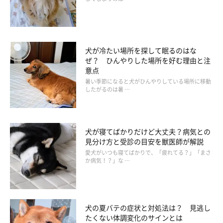
犬が冷たい場所を探して眠るのはな
ぜ？ ひんやりした場所を好む理由と注
飼い主さんに「おやつちょうだい」の視線を送る、ちゅーいちゃん（写真
意点
左）とはんくん（写真右）
暑い季節になると犬がひんやりしている場所に移動
@chuui20210319
したがるのは暑 …
ここからは、はんくんの行動から読み取れる心理などについて、
いぬのきもち獣医師相談室の岡本りさ先生
に解説していただきま
犬が寝てばかりだけど大丈夫？病気との
す。
見分け方と受診の目安を獣医師が解説
愛犬がいつも寝てばかりで、「疲れてる？」「まさ
か病気！？」な …
――はんくんはお留守番中、同居犬のちゅーいちゃんに向かっ
て、お腹を見せて甘えるようなしぐさをしていたそうです。はん
くんの行動からはどのような心理が読み取れますか？
犬の夏バテの症状と対処法は？ 見逃し
たくない体調変化のサインとは
岡本先生：