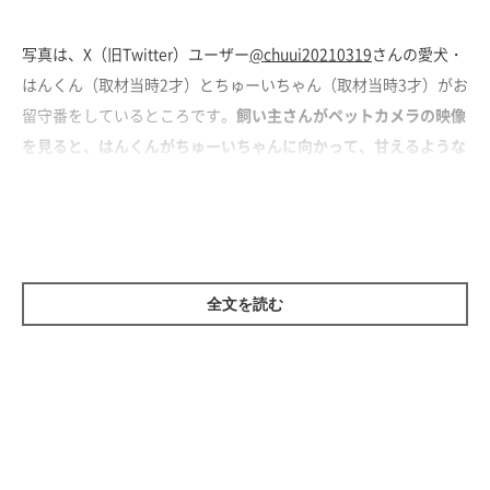
写真は、X（旧Twitter）ユーザー
@chuui20210319
さんの愛犬・
はんくん（取材当時2才）とちゅーいちゃん（取材当時3才）がお
留守番をしているところです。
飼い主さんがペットカメラの映像
を見ると、はんくんがちゅーいちゃんに向かって、甘えるような
しぐさをしていたのだとか。
最初はお尻を高く持ち上げたままのしぐさをしていましたが、は
んくんはそのうちおへそを天井に向けながらゴロンと転がり始め
ました。
全文を読む