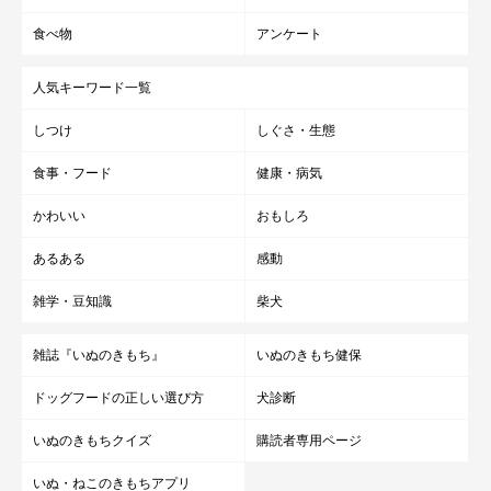
食べ物
アンケート
人気キーワード一覧
しつけ
しぐさ・生態
食事・フード
健康・病気
かわいい
おもしろ
あるある
感動
雑学・豆知識
柴犬
雑誌『いぬのきもち』
いぬのきもち健保
ドッグフードの正しい選び方
犬診断
いぬのきもちクイズ
購読者専用ページ
いぬ・ねこのきもちアプリ