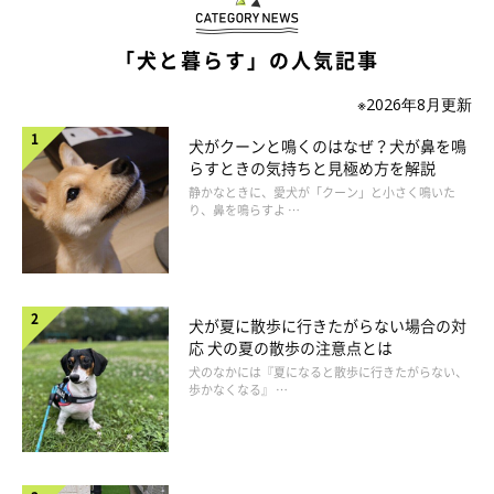
「犬と暮らす」の人気記事
※2026年8月更新
別の日の様子、お尻を向かい合わせて座るはんくん（写真左）とちゅーいち
ゃん（写真右）
犬がクーンと鳴くのはなぜ？犬が鼻を鳴
@chuui20210319
らすときの気持ちと見極め方を解説
静かなときに、愛犬が「クーン」と小さく鳴いた
動画を見てとっても驚いた飼い主さん。じつは、はんくんがちゅ
り、鼻を鳴らすよ …
ーいちゃんに甘えているようなしぐさをしていることを、このと
き初めて知ったのです。
犬が夏に散歩に行きたがらない場合の対
飼い主さん：
応 犬の夏の散歩の注意点とは
「日頃から、はんは甘えん坊です。飼い主の横にやってきて膝の
犬のなかには『夏になると散歩に行きたがらない、
歩かなくなる』 …
上に座りたがったり、動画のようにお腹を見せたりして甘えてき
ます。
このときは、おそらく遊んで欲しい気持ちからちゅーいに甘えて
いたのではないでしょうか。
ふだん甘えている飼い主が家にいな