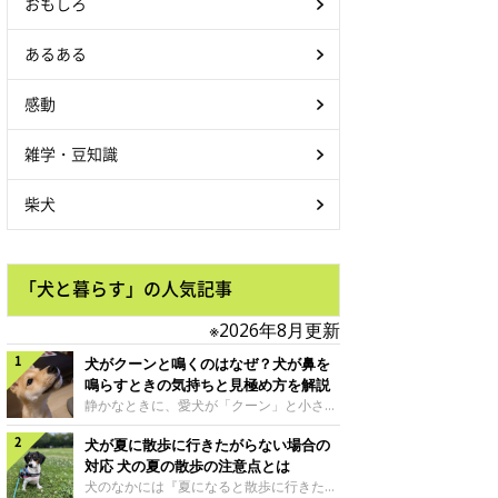
おもしろ
あるある
感動
雑学・豆知識
柴犬
「犬と暮らす」の人気記事
※2026年8月更新
犬がクーンと鳴くのはなぜ？犬が鼻を
鳴らすときの気持ちと見極め方を解説
静かなときに、愛犬が「クーン」と小さく
鳴いたり、鼻を鳴らすような音を出したり
犬が夏に散歩に行きたがらない場合の
することはありませんか？ 大きく吠える
わけではない分、「不安なの？それとも何
対応 犬の夏の散歩の注意点とは
かお願いしているの？」と気になる飼い主
犬のなかには『夏になると散歩に行きたが