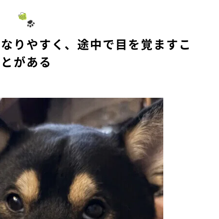
u
t
e
になりやすく、途中で目を覚ますこ
とがある