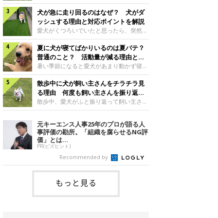
さんもいるかもしれません。今回は、犬が
らない、歩かなくなる』『暑い季節は散歩
クーンと鳴く理由や鼻鳴らしの背景、見極
犬が急に走り回るのはなぜ？ 犬がダ
の気配を察すると涼しい部屋から出ようと
め方と対応のポイントなどについて、いぬ
しない』など散歩に行きたがらないコもい
ッシュする理由と対応ポイントを解説
のきもち獣医師相談室の原 駿太朗先生に
るようです。愛犬の運動をさせてあげたい
愛犬がくつろいでいたと思ったら、突然部
伺いました。クーンと鳴くのはどんな気持
のに、散歩に行きたがらない。このような
屋の中を走り回り始める――そんな様子に
ち？いぬのきもち投稿写真ギャラリー犬が
場合はどう対応すればよいのでしょうか？
夏に犬が寝てばかりいるのは夏バテ？
驚いたことはありませんか？ 急な動きに
クーンと小さく鳴くときは、何らかの感情
「愛犬が夏に散歩に行きたがらない場合の
「何が起きているの？」と戸惑う飼い主さ
普通のこと？ 活動量が減る理由と対
を伝えようとしている場合があると考えら
対応」について、いぬのきもち獣医師相談
んも多いでしょう。落ち着いていたはずな
策とは
暑い季節になると愛犬があまり動かず寝て
れています。大
室の白山さとこ先生に聞きました。Q.夏に
のに、急にスイッチが入ったように見える
ばかりだと感じる飼い主さんはいません
犬の散歩に行くときの注意点は？ いぬの
と不安になることもあります。今回は、犬
散歩中に犬が飼い主さんをチラチラ見
か？その様子に、愛犬が夏バテで疲れてい
きもち投稿写真ギャラリーーー夏に愛犬と
が急に走り回る理由や見極め方などについ
るのか、元気がないのかなど不安に感じる
る理由 何度も飼い主さんを振り返る
散歩に行くときは、どのようなことに注意
て、いぬのきもち獣医師相談室の岡本りさ
方もいるのではないかと思います。 で
のはなぜ？
散歩中、愛犬がふと振り返って飼い主さん
をするとよい
先生に伺いました。犬が急に走り回るのは
は、犬が寝てばかりいるときに対処が必要
の様子を確認する…そんな場面に心当たり
よくある行動？いぬのきもち投稿写真ギャ
かを見極める方法はあるのでしょうか？
はありませんか？ 何度もチラチラ見られ
元キーエンス人事25年のプロが語る人
ラリー犬が突然走り回る行動は、必ずしも
「犬の活動量が夏に減る理由と対策」につ
ると、「何か気になることがあるの？」
事評価の勘所。「組織を腐らせるNG評
珍しいものではないと考えられています。
いて、いぬのきもち獣医師相談室の山口み
「ちゃんと歩けているかな」と不安になる
価」とは...
体にたまったエ
き先生に話を聞きました。Q. 夏に犬の活
ことがあるかもしれません。愛犬が歩きな
PR(ビズヒント)
動量が減る理由は？ いぬのきもち投稿写
がら飼い主さんを振り返るしぐさには、ど
Recommended by
真ギャラリーーー夏に愛犬の活動量が減る
んな気持ちが隠れているのでしょうか。今
と感じる飼い主さんもいるようです。理由
回は、犬が散歩中に飼い主さんを確認する
としてどのようなこ
理由や注意すべきサインの見極めかた、対
もっと見る
応のポイントなどについて、いぬのきもち
獣医師相談室の原 駿太朗先生に伺いまし
た。振り返るのは「確認」や「安心」のサ
イン？いぬのきも