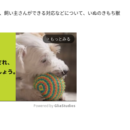
、飼い主さんができる対応などについて、いぬのきもち獣
もっとみる
arrow_forward_ios
Powered by 
GliaStudios
M