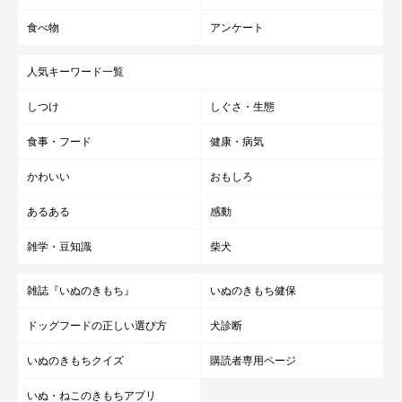
食べ物
アンケート
人気キーワード一覧
しつけ
しぐさ・生態
食事・フード
健康・病気
かわいい
おもしろ
あるある
感動
雑学・豆知識
柴犬
雑誌『いぬのきもち』
いぬのきもち健保
ドッグフードの正しい選び方
犬診断
いぬのきもちクイズ
購読者専用ページ
いぬ・ねこのきもちアプリ