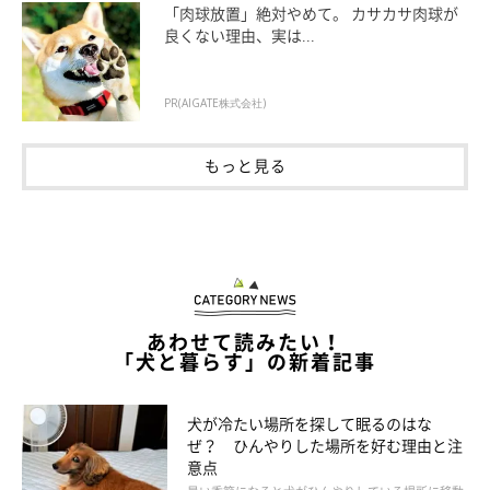
「肉球放置」絶対やめて。 カサカサ肉球が
良くない理由、実は...
PR(AIGATE株式会社)
＠petvillage_official
もっと見る
首をかしげる理由は、音や物を聞いたり見たりするだけではない
ようです。実は、飼い主さんを喜ばせようとして首をかしげる犬
もいるんです。犬が首をかしげた時に、「かわいい〜」と言って
いることはありませんか？飼い主さんが喜んでいることを覚え
あわせて読みたい！
て、首をかしげるしぐさを何度も繰り返すのです。
「犬と暮らす」の新着記事
犬が冷たい場所を探して眠るのはな
ぜ？ ひんやりした場所を好む理由と注
意点