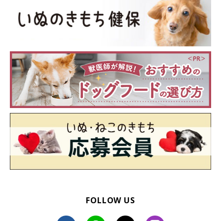
参考／「いぬのきもち」2017年11月号『犬のオモシロ習性図鑑
vol.06 キョトンと首をかしげる♡』(監修：獣医師 獣医学博士 東
京農業大学農学部バイオセラピー学科（伴侶動物学研究室）教授
増田宏司先生)
参照／Instagram
文／ishikawa_A
★Instagram、Twitterで「#いぬのきもち#ねこのきもち」でご投
稿いただいた素敵な写真・動画を紹介しています。
FOLLOW US