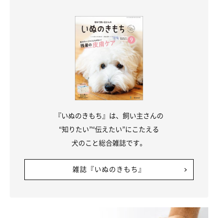
@toroppi1066
ひまわり畑にお散歩へ行ったチワワのとろろちゃん。飼い主さん
と楽しいひと時が過ごせたかな？自撮りとのことなので、とろろ
ちゃんも目の前の携帯やカメラに興味を持ったのでしょうか。
それとも、お外は遠くからも声や音が聞こえてくるので、首をか
しげてよく聞いているのでしょうか。きょとんとした表情もとっ
『いぬのきもち』は、飼い主さんの
ても可愛い一枚ですね！
“知りたい”“伝えたい”にこたえる
犬のこと総合雑誌です。
興味があるから首をかしげているだけではなく、飼い主さんを喜
雑誌『いぬのきもち』
ばせたくてしているしぐさでもあるのは意外でしたね。ずっと見
ていたくなるようなキュンキュン画像ばかりなので、ぜひゆっく
り見てくださいね。