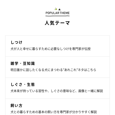
首をかしげている時は、目の前のものや言葉に集中力が高まって
いる状態です。そんなときは、指示やしつけにつなげるチャン
ス。おすわりやフセなどの指示を出して、できたらしっかり褒め
人気テーマ
てあげましょう。
しつけ
犬が人と幸せに暮らすために必要なしつけを専門家が伝授
雑学・豆知識
明日誰かに話したくなる犬にまつわる”あれこれ”ネタはこちら
しぐさ・生態
犬本来が持っている習性や、しぐさの意味など、画像と一緒に解説
飼い方
犬との暮らすための基本の飼い方を専門家が分かりやすく解説