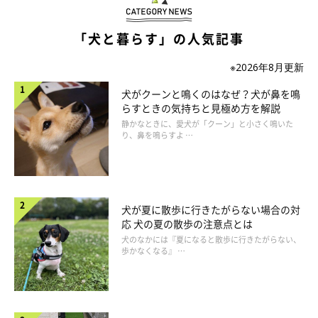
@markumi.1124
「犬と暮らす」の人気記事
他にも理由はありますよ。それは、首をかしげることで視点を変
※2026年8月更新
え、いつもとは違う角度や方向から、気になるものを観察しよう
としているということ。普段と違った角度から見ることで、じっ
犬がクーンと鳴くのはなぜ？犬が鼻を鳴
らすときの気持ちと見極め方を解説
くり確かめたり、何か発見したりすることができるのでしょう。
静かなときに、愛犬が「クーン」と小さく鳴いた
り、鼻を鳴らすよ …
犬が夏に散歩に行きたがらない場合の対
応 犬の夏の散歩の注意点とは
犬のなかには『夏になると散歩に行きたがらない、
歩かなくなる』 …