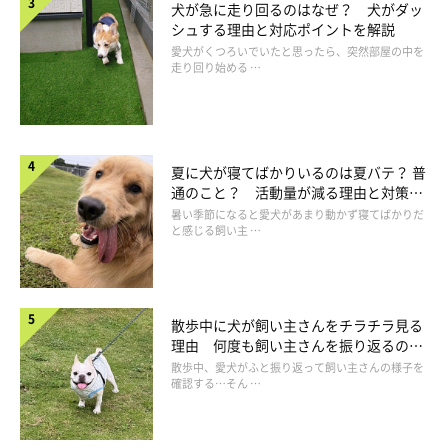
犬が急に走り回るのはなぜ？ 犬がダッ
シュする理由と対応ポイントを解説
愛犬がくつろいでいたと思ったら、突然部屋の中を
走り回り始める …
飼い主さんを喜ばせたいの♡
夏に犬が寝てばかりいるのは夏バテ？ 普
通のこと？ 活動量が減る理由と対策と
は
暑い季節になると愛犬があまり動かず寝てばかりだ
と感じる飼い主 …
散歩中に犬が飼い主さんをチラチラ見る
理由 何度も飼い主さんを振り返るのは
なぜ？
散歩中、愛犬がふと振り返って飼い主さんの様子を
確認する…そん …