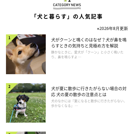
「犬と暮らす」の人気記事
※2026年8月更新
犬がクーンと鳴くのはなぜ？犬が鼻を鳴
画像は「LINE STORE」公式サイトのスクリーンショット
らすときの気持ちと見極め方を解説
静かなときに、愛犬が「クーン」と小さく鳴いた
り、鼻を鳴らすよ …
お次は、mimoriさん制作の
「しばいぬの1日」
。なんといって
も、
ふんわりタッチのしばいぬがかわいすぎる♡
犬が夏に散歩に行きたがらない場合の対
応 犬の夏の散歩の注意点とは
犬のなかには『夏になると散歩に行きたがらない、
歩かなくなる』 …