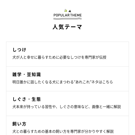
元気なチビ柴スタンプを送れば、「よし！」っと、頑張る気持ち
が湧いてくるかも♪
人気テーマ
無邪気な柴犬や、ほんわかした気分になるしばいぬ、応援してく
しつけ
れるチビ柴など、テイストの違うLINEスタンプはどれもゲット
犬が人と幸せに暮らすために必要なしつけを専門家が伝授
したくなっちゃう♪
雑学・豆知識
明日誰かに話したくなる犬にまつわる”あれこれ”ネタはこちら
ポンっとスタンプを押すたびに、ふふっと笑顔になっちゃうスタ
ンプたち。この秋は、さまざまな表情を見せる柴犬スタンプに癒
しぐさ・生態
されてみませんか？
犬本来が持っている習性や、しぐさの意味など、画像と一緒に解説
飼い方
犬との暮らすための基本の飼い方を専門家が分かりやすく解説