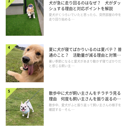
犬が急に走り回るのはなぜ？ 犬がダッ
シュする理由と対応ポイントを解説
愛犬がくつろいでいたと思ったら、突然部屋の中を
走り回り始める …
夏に犬が寝てばかりいるのは夏バテ？ 普
通のこと？ 活動量が減る理由と対策と
は
暑い季節になると愛犬があまり動かず寝てばかりだ
と感じる飼い主 …
画像は「LINE STORE」公式サイトのスクリーンショット
布団にくるまって起きたくないしばいぬや、電車通勤しているし
散歩中に犬が飼い主さんをチラチラ見る
ばいぬなど、しばいぬの日常スタンプはふだん使いできるものば
理由 何度も飼い主さんを振り返るのは
なぜ？
かり！
散歩中、愛犬がふと振り返って飼い主さんの様子を
確認する…そん …
送られた人も、心がふっと軽くなりそうでおすすめです♪