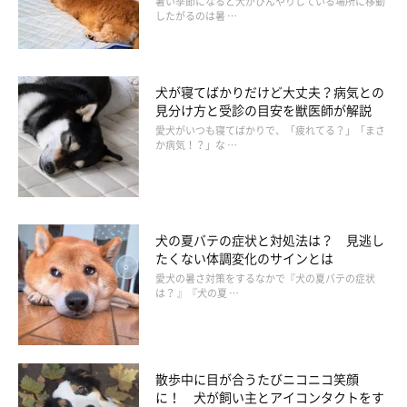
暑い季節になると犬がひんやりしている場所に移動
したがるのは暑 …
犬が寝てばかりだけど大丈夫？病気との
見分け方と受診の目安を獣医師が解説
愛犬がいつも寝てばかりで、「疲れてる？」「まさ
か病気！？」な …
画像は「LINE STORE」公式サイトのスクリーンショット
最後は、Es Design inc制作の
「応援♡かわいいかまってチビ柴 そ
犬の夏バテの症状と対処法は？ 見逃し
の8」
！ ぴょこぴょこと動くチビ柴スタンプは、愛嬌たっぷり
たくない体調変化のサインとは
♡
愛犬の暑さ対策をするなかで『犬の夏バテの症状
は？ 』『犬の夏 …
散歩中に目が合うたびニコニコ笑顔
に！ 犬が飼い主とアイコンタクトをす