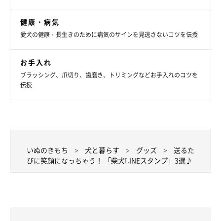
参照・画像出典／
LINE STORE公式サイト
文／Ayano Yamabuki
健康・病気
愛犬の健康・長生きのために病気のサインを見逃さないコツを伝授
お手入れ
ブラッシング、爪切り、歯磨き、トリミングなどお手入れのコツを
伝授
いぬのきもち
犬と暮らす
グッズ
送るた
びに笑顔になっちゃう！ 「柴犬LINEスタンプ」3選♪