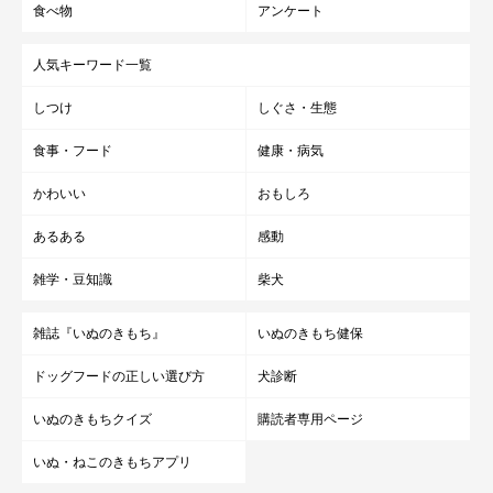
食べ物
アンケート
人気キーワード一覧
しつけ
しぐさ・生態
食事・フード
健康・病気
かわいい
おもしろ
あるある
感動
雑学・豆知識
柴犬
雑誌『いぬのきもち』
いぬのきもち健保
ドッグフードの正しい選び方
犬診断
いぬのきもちクイズ
購読者専用ページ
いぬ・ねこのきもちアプリ