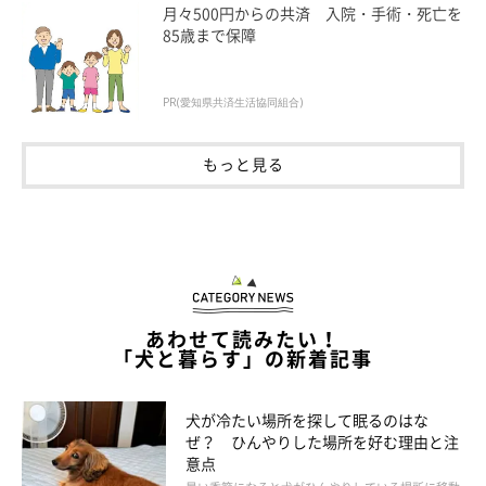
月々500円からの共済 入院・手術・死亡を
85歳まで保障
PR(愛知県共済生活協同組合)
もっと見る
あわせて読みたい！
「犬と暮らす」の新着記事
犬が冷たい場所を探して眠るのはな
ぜ？ ひんやりした場所を好む理由と注
がんばる人を応援！
意点