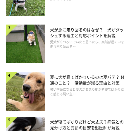
犬が急に走り回るのはなぜ？ 犬がダッ
シュする理由と対応ポイントを解説
愛犬がくつろいでいたと思ったら、突然部屋の中を
走り回り始める …
夏に犬が寝てばかりいるのは夏バテ？ 普
通のこと？ 活動量が減る理由と対策と
は
暑い季節になると愛犬があまり動かず寝てばかりだ
と感じる飼い主 …
犬が寝てばかりだけど大丈夫？病気との
見分け方と受診の目安を獣医師が解説