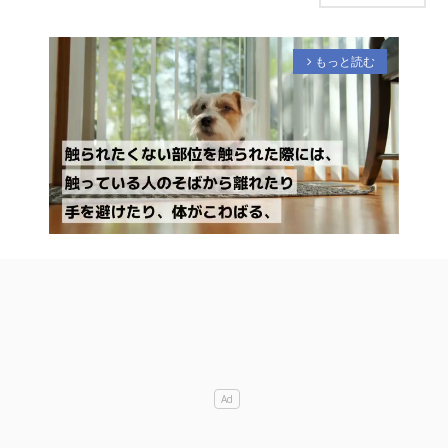
もっと読む
arrow_forward_ios
M
u
t
e