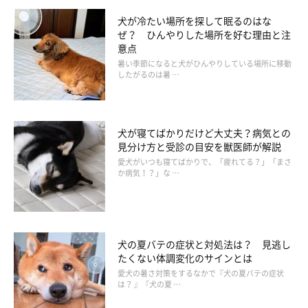
犬が冷たい場所を探して眠るのはな
ぜ？ ひんやりした場所を好む理由と注
意点
暑い季節になると犬がひんやりしている場所に移動
したがるのは暑 …
犬が寝てばかりだけど大丈夫？病気との
見分け方と受診の目安を獣医師が解説
愛犬がいつも寝てばかりで、「疲れてる？」「まさ
か病気！？」な …
犬の夏バテの症状と対処法は？ 見逃し
たくない体調変化のサインとは
愛犬の暑さ対策をするなかで『犬の夏バテの症状
は？ 』『犬の夏 …