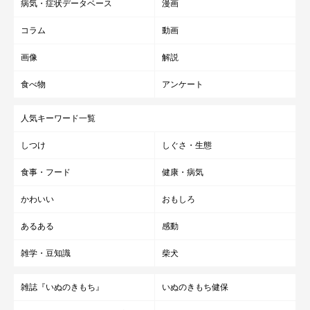
病気・症状データベース
漫画
コラム
動画
画像
解説
食べ物
アンケート
人気キーワード一覧
しつけ
しぐさ・生態
食事・フード
健康・病気
かわいい
おもしろ
あるある
感動
雑学・豆知識
柴犬
雑誌『いぬのきもち』
いぬのきもち健保