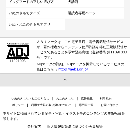
ドッグフードの正しい選び方
犬診断
いぬのきもちクイズ
購読者専用ページ
いぬ・ねこのきもちアプリ
ＡＢＪマークは、この電子書店・電子書籍配信サービス
が、著作権者からコンテンツ使用許諾を得た正規版配信サ
ービスであることを示す登録商標（登録番号 第11091003
号）です。
ABJマークの詳細、ABJマークを掲示しているサービスの一
覧はこちら→
https://aebs.or.jp/
いぬのきもち・ねこのきもち
ねこのきもち
広告掲載
利用規約
ポリシー
利用者情報の取り扱いについて
専門家一覧
お問い合わせ
本サイトに掲載されている記事・写真・イラスト等のコンテンツの無断転載を
禁じます。
会社案内
個人情報保護法に基づく公表事項等