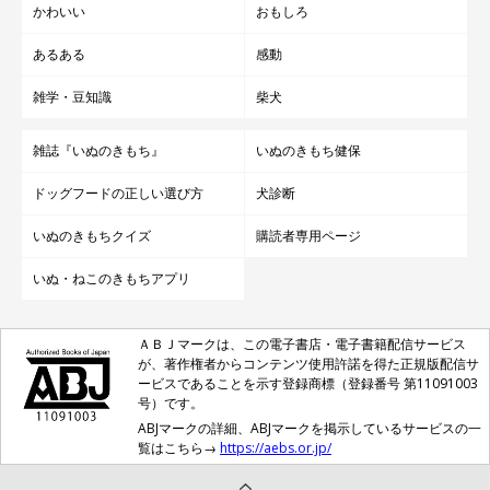
かわいい
おもしろ
あるある
感動
雑学・豆知識
柴犬
雑誌『いぬのきもち』
いぬのきもち健保
ドッグフードの正しい選び方
犬診断
いぬのきもちクイズ
購読者専用ページ
いぬ・ねこのきもちアプリ
ＡＢＪマークは、この電子書店・電子書籍配信サービス
が、著作権者からコンテンツ使用許諾を得た正規版配信サ
ービスであることを示す登録商標（登録番号 第11091003
号）です。
ABJマークの詳細、ABJマークを掲示しているサービスの一
覧はこちら→
https://aebs.or.jp/