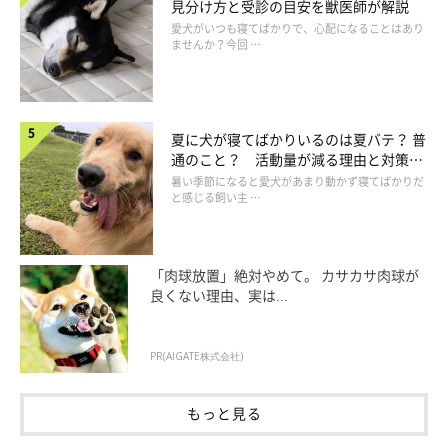
見分け方と受診の目安を獣医師が解説
愛犬がいつも寝てばかりで、心配になることはあり
ませんか？今回 …
夏に犬が寝てばかりいるのは夏バテ？ 普
通のこと？ 活動量が減る理由と対策と
は
暑い季節になると愛犬があまり動かず寝てばかりだ
と感じる飼い主 …
「肉球放置」絶対やめて。 カサカサ肉球が
良くない理由、実は...
PR(AIGATE株式会社)
もっと見る