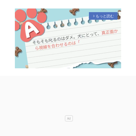
もっと読む
arrow_forward_ios
M
u
t
e