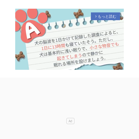
もっと読む
arrow_forward_ios
M
u
t
e