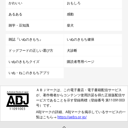
かわいい
おもしろ
あるある
感動
雑学・豆知識
柴犬
雑誌『いぬのきもち』
いぬのきもち健保
ドッグフードの正しい選び方
犬診断
いぬのきもちクイズ
購読者専用ページ
いぬ・ねこのきもちアプリ
ＡＢＪマークは、この電子書店・電子書籍配信サービス
が、著作権者からコンテンツ使用許諾を得た正規版配信サ
ービスであることを示す登録商標（登録番号 第11091003
号）です。
ABJマークの詳細、ABJマークを掲示しているサービスの一
覧はこちら→
https://aebs.or.jp/