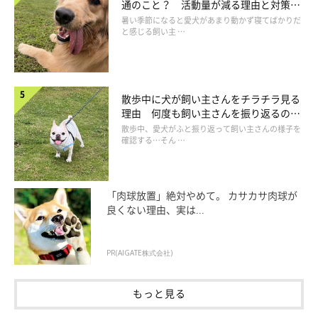
通のこと？ 活動量が減る理由と対策と
は
暑い季節になると愛犬があまり動かず寝てばかりだ
と感じる飼い主 …
散歩中に犬が飼い主さんをチラチラ見る
理由 何度も飼い主さんを振り返るのは
なぜ？
散歩中、愛犬がふと振り返って飼い主さんの様子を
確認する…そん …
「肉球放置」絶対やめて。 カサカサ肉球が
良くない理由、実は...
PR(AIGATE株式会社)
もっと見る