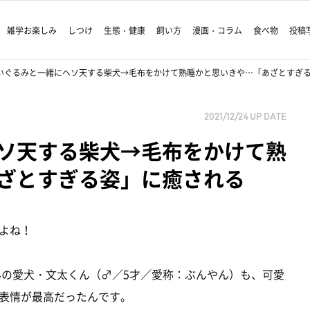
雑学お楽しみ
しつけ
生態・健康
飼い方
漫画・コラム
食べ物
投稿
いぐるみと一緒にヘソ天する柴犬→毛布をかけて熟睡かと思いきや…「あざとすぎ
2021/12/24
UP DATE
ソ天する柴犬→毛布をかけて熟
ざとすぎる姿」に癒される
よね！
んの愛犬・文太くん（♂／5才／愛称：ぶんやん）も、可愛
表情が最高だったんです。