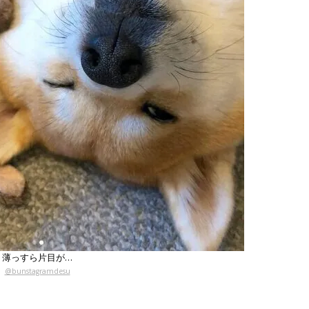
薄っすら片目が…
@bunstagramdesu