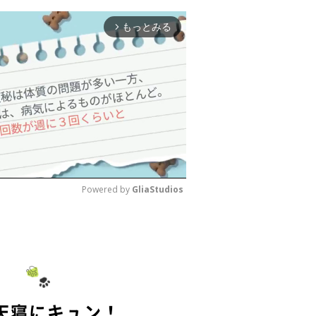
もっとみる
arrow_forward_ios
Powered by 
GliaStudios
M
u
t
e
天寝にキュン！