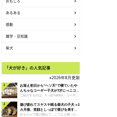
おもしろ
あるある
感動
雑学・豆知識
柴犬
「犬が好き」の人気記事
※2026年8月更新
お迎え初日から“ヘソ天”で寝ていたや
んちゃなコーギー子犬が7才に→ニコニ
コ“コーギースマイル”が魅力のコに成
ご紹介するのは、X（旧Twitter）ユーザー
＠Kus1oKg2vsgdWS2さんの愛犬でウェル
長！
遊び疲れてスヤスヤ眠る柴犬の子犬→2
シュ・コーギー・ペンブロークの神楽ちゃ
ん。今年の8月で7才になるという神楽ちゃ
カ月後、笑顔としっぽで喜びを表すコ
んですが、いったいどんな子犬時代を過ご
に成長！
おもちゃで遊び疲れて、こてんと眠った子