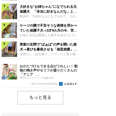
したのでしょうか。今回は、神楽ちゃんの
犬。あれから2カ月、表情や行動にさまざ
成長を飼い主さんと振り返ります！神楽ち
大好きな“お姉ちゃん”になでられる元
まな変化が見られるようになりました。遊
ゃんの成長について聞いた！お迎えから数
び疲れて眠る生後2カ月のなっちゃん遊び
保護犬 「本当に好きなんだな」と感
日後の神楽ちゃん（撮影時生後2カ月）＠
疲れた様子のなっちゃん。@Pkndg_紹介
じる表情にほっこり
散歩中、大好きな人になでられて、うれし
Kus1oKg2vsgdWS2――お迎え当初の神楽
するのは、X（旧Twitter）ユーザー
そうな表情を見せる元保護犬。甘えるよう
ちゃんの様子について教えてください。飼
@Pkndg_さんの愛犬・なっちゃん（取材
ケージの隅で不安そうな表情を浮かべ
な姿に、見ているこちらまでほっこりしま
い主さん： 「お迎え当日から“ヘソ天”で寝
時、生後4カ月／柴犬）。こちらの写真
す。大好きな“お姉ちゃん”に甘える小次郎
ていた保護子犬→3才9カ月の今、苦手
るようなコでし
は、なっちゃんが生後2カ月のころに撮影
くん妹さんになでてもらい、うれしそうな
を克服し頼もしいコに成長！
お迎え当日は緊張した様子を見せていた元
された一枚です。この日、なっちゃんは家
表情を見せる小次郎くん（2026年6月撮
野犬の保護子犬。あれから約3年半、苦手
族と一緒におもちゃで遊んでいました。た
影）。@mika_Jimmy紹介するのは、X（旧
実家の玄関で“ばぁば”の声を聞いた柴
だったことを一つひとつ克服し、家族に寄
くさん遊んで疲れたのか、その後は眠り始
Twitter）ユーザー@mika_Jimmyさんの愛
り添う姿を見せています。お迎え当日、ケ
犬→喜びを爆発させる「相思相愛」な
めたそうです。眠るなっちゃん。
犬・小次郎くん（撮影時5才）。こちら
ージの隅で不安そうにお迎え当日のシルビ
光景にほっこり
玄関でしっぽを振り、ソワソワと落ち着か
@Pkndg_
は、飼い主さんの妹さんと一緒に散歩をし
アちゃん。@nemonemotos今回紹介する
ない様子の柴犬。その先には、大好きな人
たときに撮影したという一枚です。この
のは、X（旧Twitter）ユーザー
との再会が待っていました。玄関でソワソ
おかたづけもできる点がうれしい！ 動
日、飼い主さんは実家から自宅へ帰る途
@nemonemotosさんの愛犬・シルビアち
ワする福丸くんソワソワした様子を見せる
物の鳴き声やセリフが盛りだくさんの
中、妹さんと公園で待ち合わせ
ゃん（撮影当時、生後推定2カ月）。飼い
福丸くん。@totomo_fukumaru紹介する
「アニア ...
主さんが「#最初に撮った一枚」として投
のは、X（旧Twitter）ユーザー
PR(タカラトミー｜Hugkum)
稿した写真には、ケージの隅で不安そうな
@totomo_fukumaruさんが投稿していた
Recommended by
表情を浮かべるシルビアちゃんの姿が写っ
動画。玄関でしっぽを振っているのは、愛
ていました。こちらは、保護犬だったシル
犬・福丸くん（撮影時11才／柴犬）です。
何やらソワソワしている様子が印象的です
もっと見る
が、それにはほっこりする理由がありまし
た。 玄関で聞こえた、うれしい声ばぁば
に会えて喜ぶ福丸くん。@to