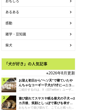
おもしろ
あるある
感動
雑学・豆知識
柴犬
「犬が好き」の人気記事
※2026年8月更新
お迎え初日から“ヘソ天”で寝ていたや
んちゃなコーギー子犬が7才に→ニコニ
コ“コーギースマイル”が魅力のコに成
ご紹介するのは、X（旧Twitter）ユーザー
＠Kus1oKg2vsgdWS2さんの愛犬でウェル
長！
遊び疲れてスヤスヤ眠る柴犬の子犬→2
シュ・コーギー・ペンブロークの神楽ちゃ
ん。今年の8月で7才になるという神楽ちゃ
カ月後、笑顔としっぽで喜びを表すコ
んですが、いったいどんな子犬時代を過ご
に成長！
おもちゃで遊び疲れて、こてんと眠った子