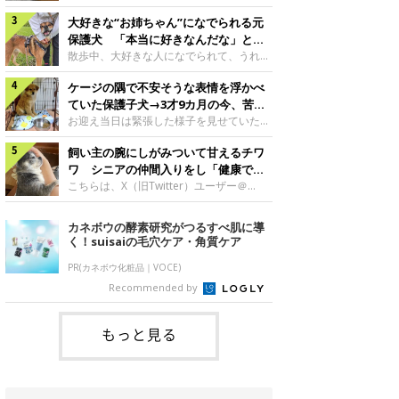
したのでしょうか。今回は、神楽ちゃんの
犬。あれから2カ月、表情や行動にさまざ
成長を飼い主さんと振り返ります！神楽ち
大好きな“お姉ちゃん”になでられる元
まな変化が見られるようになりました。遊
ゃんの成長について聞いた！お迎えから数
び疲れて眠る生後2カ月のなっちゃん遊び
保護犬 「本当に好きなんだな」と感
日後の神楽ちゃん（撮影時生後2カ月）＠
疲れた様子のなっちゃん。@Pkndg_紹介
じる表情にほっこり
散歩中、大好きな人になでられて、うれし
Kus1oKg2vsgdWS2――お迎え当初の神楽
するのは、X（旧Twitter）ユーザー
そうな表情を見せる元保護犬。甘えるよう
ちゃんの様子について教えてください。飼
@Pkndg_さんの愛犬・なっちゃん（取材
ケージの隅で不安そうな表情を浮かべ
な姿に、見ているこちらまでほっこりしま
い主さん： 「お迎え当日から“ヘソ天”で寝
時、生後4カ月／柴犬）。こちらの写真
す。大好きな“お姉ちゃん”に甘える小次郎
ていた保護子犬→3才9カ月の今、苦手
るようなコでし
は、なっちゃんが生後2カ月のころに撮影
くん妹さんになでてもらい、うれしそうな
を克服し頼もしいコに成長！
お迎え当日は緊張した様子を見せていた元
された一枚です。この日、なっちゃんは家
表情を見せる小次郎くん（2026年6月撮
野犬の保護子犬。あれから約3年半、苦手
族と一緒におもちゃで遊んでいました。た
影）。@mika_Jimmy紹介するのは、X（旧
飼い主の腕にしがみついて甘えるチワ
だったことを一つひとつ克服し、家族に寄
くさん遊んで疲れたのか、その後は眠り始
Twitter）ユーザー@mika_Jimmyさんの愛
り添う姿を見せています。お迎え当日、ケ
ワ シニアの仲間入りをし「健康で穏
めたそうです。眠るなっちゃん。
犬・小次郎くん（撮影時5才）。こちら
ージの隅で不安そうにお迎え当日のシルビ
やかな暮らしが続いてほしい」と願う
こちらは、X（旧Twitter）ユーザー＠
@Pkndg_
は、飼い主さんの妹さんと一緒に散歩をし
アちゃん。@nemonemotos今回紹介する
kotubusuke617さんが投稿した写真。写
たときに撮影したという一枚です。この
のは、X（旧Twitter）ユーザー
っているのは、愛犬でチワワのつぶしゃん
カネボウの酵素研究がつるすべ肌に導
日、飼い主さんは実家から自宅へ帰る途
@nemonemotosさんの愛犬・シルビアち
（本名：こつぶちゃん）です。飼い主さん
く！suisaiの毛穴ケア・角質ケア
中、妹さんと公園で待ち合わせ
ゃん（撮影当時、生後推定2カ月）。飼い
の腕にしがみつくつぶしゃん（撮影時6
主さんが「#最初に撮った一枚」として投
才）＠kotubusuke617撮影当時の状況に
PR(カネボウ化粧品｜VOCE)
稿した写真には、ケージの隅で不安そうな
ついて伺うと、飼い主さんはこう教えてく
Recommended by
表情を浮かべるシルビアちゃんの姿が写っ
れました。飼い主さん： 「ある休日のこ
ていました。こちらは、保護犬だったシル
とです。私がソファに座った途端にひざの
上にのってきたので、そのままなでながら
もっと見る
テレビを見ていたのですが、微動だにしな
いので気になって見てみると、腕にしがみ
つくような形で気持ちよさそうに