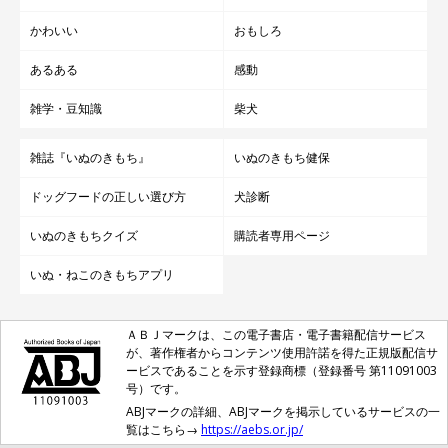
かわいい
おもしろ
あるある
感動
雑学・豆知識
柴犬
雑誌『いぬのきもち』
いぬのきもち健保
ドッグフードの正しい選び方
犬診断
いぬのきもちクイズ
購読者専用ページ
いぬ・ねこのきもちアプリ
ＡＢＪマークは、この電子書店・電子書籍配信サービス
が、著作権者からコンテンツ使用許諾を得た正規版配信サ
ービスであることを示す登録商標（登録番号 第11091003
号）です。
ABJマークの詳細、ABJマークを掲示しているサービスの一
覧はこちら→
https://aebs.or.jp/