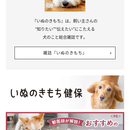
『いぬのきもち』は、飼い主さんの
“知りたい”“伝えたい”にこたえる
犬のこと総合雑誌です。
「あのー手袋盗んだんで早く追っかけてください」
@mameshiba_chikuwa
雑誌『いぬのきもち』
とても表情豊かで、考えていることがすぐ顔に出てしまうところ
が可愛いというちくわくん。
ちくわくんと一緒に暮らすなかで、飼い主さんはちくわくんの魅
力をたくさん感じているそうですが、
「人のことが大好きで、み
んなに愛想を振りまくところも魅力のひとつ」
だと話していまし
た。