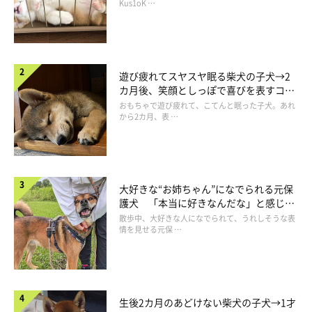
長！
Kus1oK …
遊び疲れてスヤスヤ眠る柴犬の子犬→2
カ月後、笑顔としっぽで喜びを表すコに
成長！
おもちゃで遊び疲れて、こてんと眠った子犬。あれ
から2カ月、表 …
大好きな“お姉ちゃん”になでられる元保
護犬 「本当に好きなんだな」と感じる
表情にほっこり
散歩中、大好きな人になでられて、うれしそうな表
「あそんで〜！ かまって〜！」
情を見せる元保 …
@mameshiba_chikuwa
飼い主さんにお話を伺うと、ちくわくんの「ちょうだいポーズ」
は、何かおねだりをするときによく見られるのだそう。あの日
生後2カ月のあどけない柴犬の子犬→1才