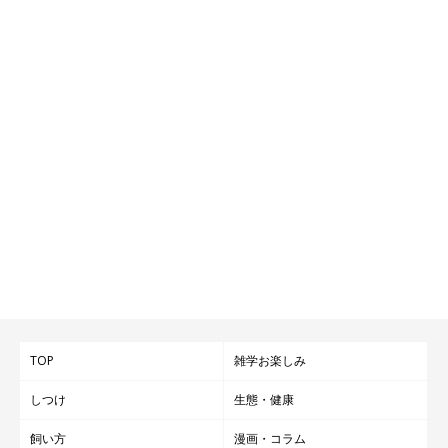
YouTube｜豆柴ちくわ
写真提供・取材協力／Instagram（
@mameshiba_chikuwa
さ
ん）、Twitter（
@shiba_chikuwa
さん）
※この記事は投稿者さまにご了承をいただいたうえで制作してい
ます。
取材・文／雨宮カイ
TOP
雑学お楽しみ
しつけ
生態・健康
飼い方
漫画・コラム