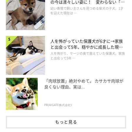
の今は凛々しい姿に！ 変わらない「く
は、飼い主さんがソファでスマホをいじっていたそうで、
「そん
りくりおめめ」にもほっこり
幼い表情で飼い主さんを見つめる柴犬の子犬。1才
なものよりボクとあそんで〜かまって〜！」
と訴えている場面だ
を迎えた現在は …
ったようです。
人を怖がっていた保護犬が6才に→家族
と出会って5年、穏やかに成長した現在
の姿にグッとくる
人を怖がり、ケージの奥で震えていた保護犬。家族
と出会って5年 …
「肉球放置」絶対やめて。 カサカサ肉球が
良くない理由、実は...
PR(AIGATE株式会社)
もっと見る