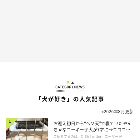
☻豆柴ちくわ☻(@mameshiba_chikuwa)がシェアした投稿
おねだりをするときによく見られる行動だっ
「犬が好き」の人気記事
た
※2026年8月更新
お迎え初日から“ヘソ天”で寝ていたやん
ちゃなコーギー子犬が7才に→ニコニ
コ“コーギースマイル”が魅力のコに成
ご紹介するのは、X（旧Twitter）ユーザー＠