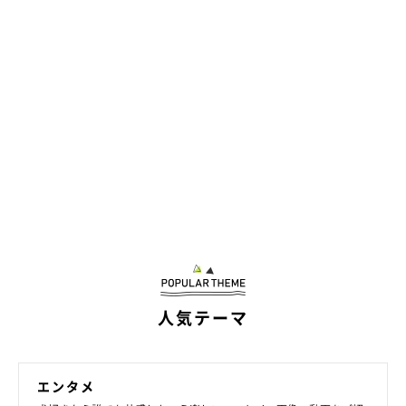
おやつの納豆を食べたくて、足をパタパタさせちゃう…！
@mameshiba_chikuwa
人気テーマ
飼い主さんによると、ちょうだいポーズ以外にもちくわくんの愛
らしい行動があるそうです。
エンタメ