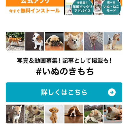
な豆柴の「やめてアピール」が可愛すぎた
Twitterユーザー@shiba_chikuwaさんの愛犬・ちくわくん（♂・2
才／豆柴）は、爪切りが大嫌いみたい。爪切りをされそうになって
いるちくわくんが、なんとかして爪切りを回避しようとしている姿
がとっても可愛いんです♡ また、ちくわくんについて、飼い主さ
んにいろいろとお話を伺いました！
▼YouTubeはこちら