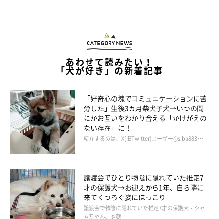
@mameshiba_chikuwa
あわせて読みたい！
「犬が好き」の新着記事
飼い主さんはちくわくんのちょうだいポーズについて、このよう
に話していました。
「好奇心の塊でコミュニケーションに苦
労した」生後3カ月柴犬子犬→いつの間
飼い主さん：
にかお互いをわかり合える「かけがえの
「初めてあのポーズをしたときにとても可愛かったので、
『可愛
ない存在」に！
紹介するのは、X(旧Twitter)ユーザー@siba883 …
い〜！ いいコ〜！』
と褒めたら、自らしてくれるようになりま
した。あまりすると腰に負担がかかってしまうようなので、させ
すぎないように注意しています」
譲渡会でひとり物陰に隠れていた推定7
才の保護犬→お迎えから1年、自ら隣に
来てくつろぐ姿にほっこり
譲渡会で物陰に隠れていた推定7才の保護犬・シャ
ムちゃん。家族 …