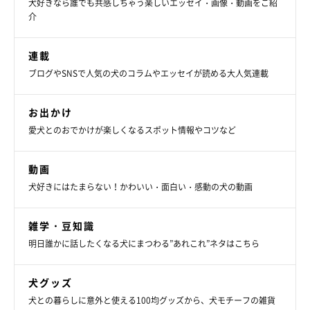
犬好きなら誰でも共感しちゃう楽しいエッセイ・画像・動画をご紹
介
飼い主さん：
「普段から何かをあげるときにはオスワリさせて、少しマテをさ
連載
せてからあげています。おやつやオモチャ、おいしいごはんのと
ブログやSNSで人気の犬のコラムやエッセイが読める大人気連載
きは
欲しい気持ちを抑えきれずに、オスワリをしたまま足をパタ
パタさせるのがとても可愛い
ですね」
お出かけ
愛犬とのおでかけが楽しくなるスポット情報やコツなど
動画
犬好きにはたまらない！かわいい・面白い・感動の犬の動画
雑学・豆知識
明日誰かに話したくなる犬にまつわる”あれこれ”ネタはこちら
犬グッズ
犬との暮らしに意外と使える100均グッズから、犬モチーフの雑貨