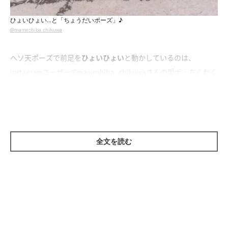
ひょいひょい…と「ちょうだいポーズ」♪
@mameshiba_chikuwa
ヘソ天ポーズで前足を
ひょいひょい
と動かしているのは、
Instagramユーザー
@mameshiba_chikuwa
さんの愛犬・ちくわく
ん（♂／取材当時3才）。飼い主さんと遊びたくて、ちくわくん
は一生懸命アピールしている最中のようです。
飼い主さんはこのようなちくわくんの行動を
「ちょうだいポー
全文を読む
ズ」
と呼んでいるのだそう。こんなに可愛く「あそぼー♪」とア
ピールされたら…アピールに応えないわけにはいかないですよ
ね！