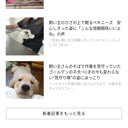
飼い主のひざの上で眠るペキニーズ 安
心しきった姿に「こんな信頼関係いいよ
ね」の声
「完全に飼い主を信頼しきっているペキニーズ」と
してX（旧Tw …
飼い主さんのそばで作業を見守っていた
ゴールデンの子犬→1才の今も変わらな
い“見守り隊”の姿にほっこり
愛らしい行動はほかにも♪
ハンドメイド作家の飼い主さんのそばで、作業を見
守ってきたゴー …
新着記事をもっと見る