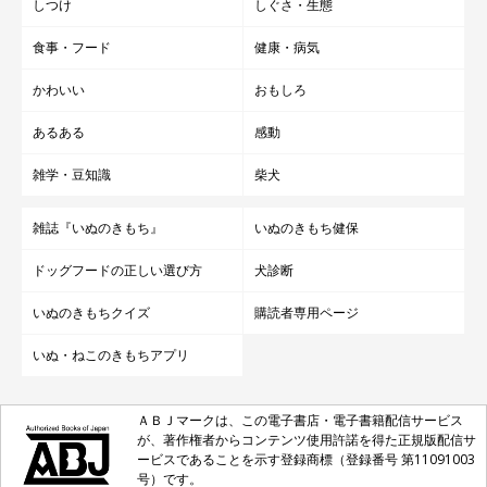
しつけ
しぐさ・生態
食事・フード
健康・病気
かわいい
おもしろ
あるある
感動
雑学・豆知識
柴犬
雑誌『いぬのきもち』
いぬのきもち健保
ドッグフードの正しい選び方
犬診断
いぬのきもちクイズ
購読者専用ページ
いぬ・ねこのきもちアプリ
ＡＢＪマークは、この電子書店・電子書籍配信サービス
が、著作権者からコンテンツ使用許諾を得た正規版配信サ
ービスであることを示す登録商標（登録番号 第11091003
号）です。