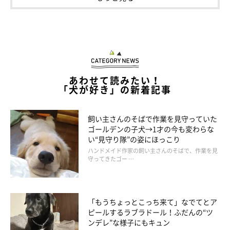
@wolfie.omamechan
ちなみに
過去の記事
では、帰宅した飼い主さんをおまめちゃんが
全力でお迎えする姿を紹介しています。愛情が爆発して飼い主さ
んに飛びつく姿がとっても可愛いので、こちらも注目ですよ！
あわせて読みたい！
「犬が好き」の新着記事
関連記事:
見た瞬間疲れが吹っ飛ぶ♪ 帰宅した飼い主を
飼い主さんのそばで作業を見守っていた
「歓迎の儀式」で出迎える豆柴に癒される
ゴールデンの子犬→1才の今も変わらな
どんなに疲れて帰宅しても、愛犬の姿を見たら疲れを忘れると感じ
い“見守り隊”の姿にほっこり
る犬飼いさんは、きっと多いと思います。Instagramユーザー
@wolfie.omamechanさんの愛犬・おまめちゃん （♀・2才／豆
ハンドメイド作家の飼い主さんのそばで、作業を見
柴）。おまめちゃんは飼い主さんが帰宅すると、「疲れも吹っ飛
守ってきたゴー …
ぶ」ほどの大歓迎をしてくれるそうです♪ また、可愛いおまめち
掲載協力／Instagram（
@wolfie.omamechan
さん）
ゃんについて、飼い主さんにいろいろとお話を伺ってみました。
※この記事は投稿者さまにご了承をいただいたうえで制作してい
ます。
「もうちょっとこっち来て」なでてとア
文／二宮ねこむ
ピールするラブラドール！ふだんの“ツ
ンデレ”な様子にもキュン