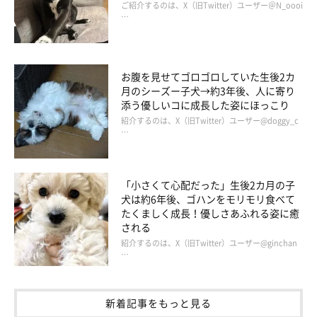
ご紹介するのは、X（旧Twitter）ユーザー＠N_oooi
…
お腹を見せてゴロゴロしていた生後2カ
月のシーズー子犬→約3年後、人に寄り
添う優しいコに成長した姿にほっこり
紹介するのは、X（旧Twitter）ユーザー@doggy_c
…
「小さくて心配だった」生後2カ月の子
犬は約6年後、ゴハンをモリモリ食べて
たくましく成長！優しさあふれる姿に癒
される
紹介するのは、X（旧Twitter）ユーザー@ginchan
…
新着記事をもっと見る