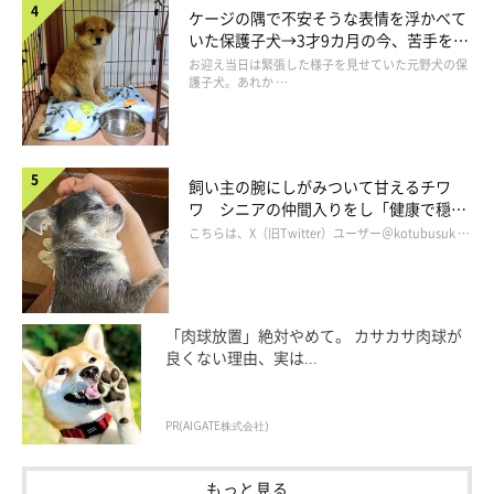
帰宅のお迎えはもっと可愛い
ケージの隅で不安そうな表情を浮かべて
いた保護子犬→3才9カ月の今、苦手を克
服し頼もしいコに成長！
お迎え当日は緊張した様子を見せていた元野犬の保
護子犬。あれか …
飼い主の腕にしがみついて甘えるチワ
ワ シニアの仲間入りをし「健康で穏や
かな暮らしが続いてほしい」と願う
こちらは、X（旧Twitter）ユーザー＠kotubusuk …
「肉球放置」絶対やめて。 カサカサ肉球が
良くない理由、実は...
PR(AIGATE株式会社)
もっと見る