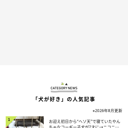
ぽとっ…
@wolfie.omamechan
「遊んで」と言わんばかりに、目の前におもちゃを落とすおまめ
ちゃん。どうやら、おもちゃを投げて遊んでほしいみたいです。
「行ってらっしゃい」ではなく、「行かないで」と飼い主さんを
引き留めているように見えますね！ こんな可愛いことをされた
ら、仕事に行くのがイヤになっちゃうかも…。
「犬が好き」の人気記事
思わずナデナデしたくなるおまめちゃんの行動に、Instagramユ
※2026年8月更新
ーザーさんから
「これを振り切って出勤はつらい」「かわいいで
お迎え初日から“ヘソ天”で寝ていたやん
すね」「おもちゃあげるから行かないでよーって言ってるのかな
ちゃなコーギー子犬が7才に→ニコニ