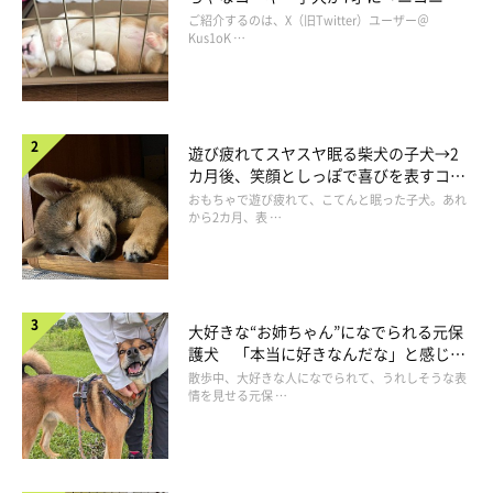
ぁ」
といったコメントが寄せられています。
コ“コーギースマイル”が魅力のコに成
ご紹介するのは、X（旧Twitter）ユーザー＠
長！
Kus1oK …
遊び疲れてスヤスヤ眠る柴犬の子犬→2
カ月後、笑顔としっぽで喜びを表すコに
成長！
おもちゃで遊び疲れて、こてんと眠った子犬。あれ
から2カ月、表 …
大好きな“お姉ちゃん”になでられる元保
護犬 「本当に好きなんだな」と感じる
表情にほっこり
散歩中、大好きな人になでられて、うれしそうな表
情を見せる元保 …