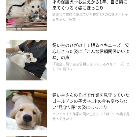
才の保護犬→お迎えから1年、自ら隣に
いぬのきもちWEB MAGAZINE
来てくつろぐ姿にほっこり
譲渡会で物陰に隠れていた推定7才の保護犬・シャ
ムちゃん。家族 …
ハイハイ。好きに歩いて良いんですよ。
飼い主のひざの上で眠るペキニーズ 安
心しきった姿に「こんな信頼関係いいよ
ね」の声
「完全に飼い主を信頼しきっているペキニーズ」と
してX（旧Tw …
飼い主さんのそばで作業を見守っていた
ゴールデンの子犬→1才の今も変わらな
い“見守り隊”の姿にほっこり
ハンドメイド作家の飼い主さんのそばで、作業を見
守ってきたゴー …