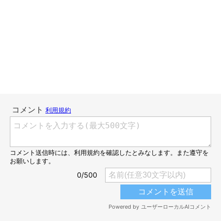
連載「こぐま犬てんすけ」
いぬのきもちWEB MAGAZINE
こんにちは、スズメ天狗。です。
小さい頃に飼っていた犬は、お散歩するといつも同じコースを歩
いていました。
家の近くの公園に行くと、同じルートで一周して帰ってくるとい
うやり方。
毎日毎日そのコース。
今考えると、どうして他のコースを行かなかったのかわかりませ
ん。