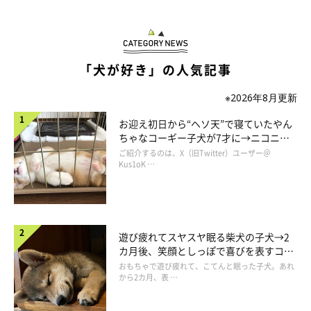
無理やりそっちに誘導しようとすると抗議の座り込み。もしくは
「抱っこ！！」。
自分が行きたい方向じゃないと歩きません。
「犬が好き」の人気記事
※2026年8月更新
他のわんこたちを見ていると、行きたい方向に誘導したら
ちょっと抵抗したとしても、大体はついて行ってるように見えま
お迎え初日から“ヘソ天”で寝ていたやん
ちゃなコーギー子犬が7才に→ニコニ
す。（しぶしぶ…）
コ“コーギースマイル”が魅力のコに成
ご紹介するのは、X（旧Twitter）ユーザー＠
長！
Kus1oK …
私もてんすけが来るまでは、散歩って飼い主が行きたい方向に犬
を連れて行ってると思っていました。
遊び疲れてスヤスヤ眠る柴犬の子犬→2
でも、てんすけは子犬の頃全く歩かない子だったので、
カ月後、笑顔としっぽで喜びを表すコに
少しでも歩いてくれるときがあったら邪魔せず、褒めて歩かせて
成長！
おもちゃで遊び疲れて、こてんと眠った子犬。あれ
いたためか、
から2カ月、表 …
自分が行きたい方向に行けると思っているらしく、