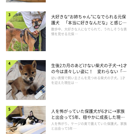
「飼い主についていく」という意識がありません。
大好きな“お姉ちゃん”になでられる元保
しつけの本とかには、犬の行きたい方向に行かせてはいけないと
護犬 「本当に好きなんだな」と感じる
書いてあったので、
表情にほっこり
散歩中、大好きな人になでられて、うれしそうな表
情を見せる元保 …
それに従おうと思った時期もあったんですが、
今ではもう、好きに歩いてくれるならそれでいいやと思うように
なりました。
生後2カ月のあどけない柴犬の子犬→1才
犬のための散歩ですし、犬が行きたいところに向かう方が良いか
の今は凛々しい姿に！ 変わらない「く
りくりおめめ」にもほっこり
なとも思ってるので
幼い表情で飼い主さんを見つめる柴犬の子犬。1才
を迎えた現在は …
うちではこういうやり方でずっと行くんだろうな…。
他の人達は散歩コースってどうやって決めてるのかな～。
人を怖がっていた保護犬が6才に→家族
と出会って5年、穏やかに成長した現在
の姿にグッとくる
人を怖がり、ケージの奥で震えていた保護犬。家族
と出会って5年 …