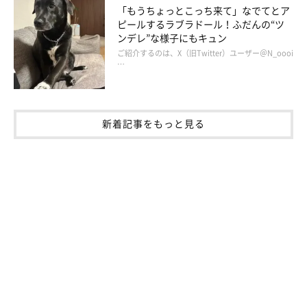
「もうちょっとこっち来て」なでてとア
登場人物紹介
ピールするラブラドール！ふだんの“ツ
ンデレ”な様子にもキュン
ご紹介するのは、X（旧Twitter）ユーザー＠N_oooi
…
新着記事をもっと見る