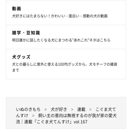
動画
犬好きにはたまらない！かわいい・面白い・感動の犬の動画
連載とは別の漫画が載っています。
・ブログ「こぐま犬と散歩〜元保護犬の漫画日記〜」
雑学・豆知識
https://suzumetengu.hatenablog.com/
明日誰かに話したくなる犬にまつわる”あれこれ”ネタはこちら
写真や動画、日常の生活が載っています。
犬グッズ
・ツイッター：
@kogumaken
犬との暮らしに意外と使える100均グッズから、犬モチーフの雑貨
・Instagram：
@suzumetengu
まで
いぬのきもち
犬が好き
連載
こぐま犬て
んすけ
飼い主の意向は無視するのが我が家の愛犬
流｜連載「こぐま犬てんすけ」vol.167