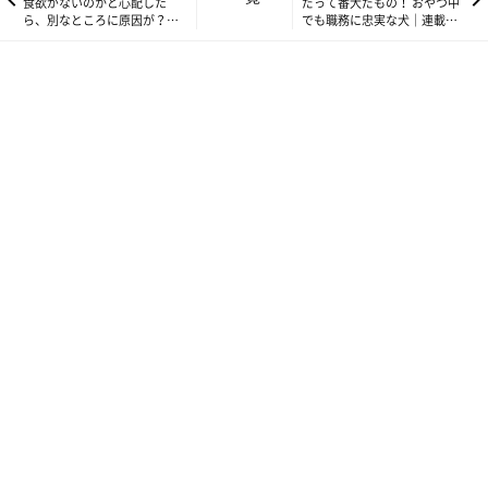
食欲がないのかと心配した
だって番犬だもの！ おやつ中
ら、別なところに原因が？｜
でも職務に忠実な犬｜連載
連載「こぐま犬てんすけ」
「こぐま犬てんすけ」vol.168
vol.166