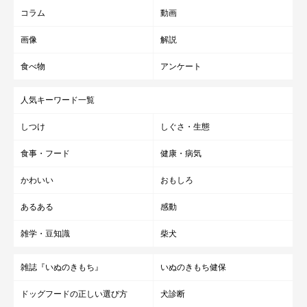
コラム
動画
画像
解説
食べ物
アンケート
人気キーワード一覧
しつけ
しぐさ・生態
食事・フード
健康・病気
かわいい
おもしろ
あるある
感動
雑学・豆知識
柴犬
雑誌『いぬのきもち』
いぬのきもち健保
ドッグフードの正しい選び方
犬診断