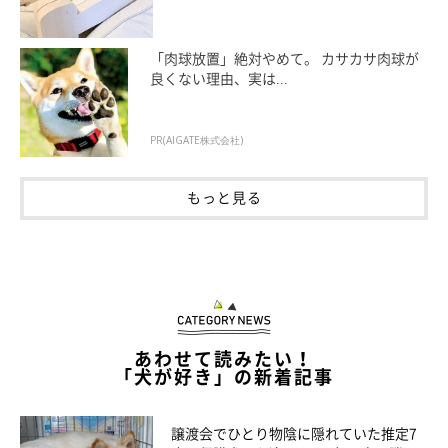
ぼくのさんぽだからこれでいいねん（フフ
「肉球放置」絶対やめて。 カサカサ肉球が
ッ）
良くない理由、実は...
PR(AIGATE株式会社)
もっと見る
あわせて読みたい！
「犬が好き」の新着記事
譲渡会でひとり物陰に隠れていた推定7
連載「こぐま犬てんすけ」