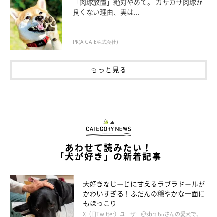
「肉球放置」絶対やめて。 カサカサ肉球が
良くない理由、実は...
登場人物紹介
PR(AIGATE株式会社)
もっと見る
あわせて読みたい！
「犬が好き」の新着記事
大好きなじーじに甘えるラブラドールが
かわいすぎる！ふだんの穏やかな一面に
もほっこり
X（旧Twitter）ユーザー＠sbrsitmさんの愛犬で、