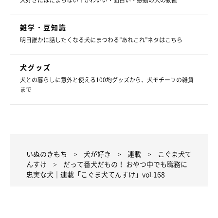
犬好きにはたまらない！かわいい・面白い・感動の犬の動画
雑学・豆知識
明日誰かに話したくなる犬にまつわる”あれこれ”ネタはこちら
犬グッズ
犬との暮らしに意外と使える100均グッズから、犬モチーフの雑貨
まで
いぬのきもち
犬が好き
連載
こぐま犬て
んすけ
だって番犬だもの！ おやつ中でも職務に
忠実な犬｜連載「こぐま犬てんすけ」vol.168