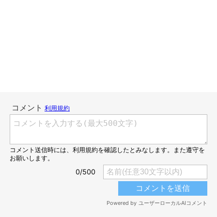
連載「こぐま犬てんすけ」
いぬのきもちWEB MAGAZINE
こんにちは、スズメ天狗。です。
てんすけはインターホンが鳴ると激しく吠えてしまいます。
いつまでも吠えはしないので、
てんすけアラートとして、うちの防犯を担ってくれてると思って
おります。
そんなてんすけですが、
インターホンが鳴らなくても家の前に車が止まったり、人の話し