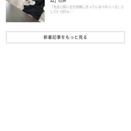
ね」の声
「完全に飼い主を信頼しきっているペキニーズ」と
してX（旧Tw …
作者のブログとSNS
連載とは別の漫画が載っています。
新着記事をもっと見る
・ブログ「こぐま犬と散歩〜元保護犬の漫画日記〜」
https://suzumetengu.hatenablog.com/
写真や動画、日常の生活が載っています。
・ツイッター：
@kogumaken
・Instagram：
@suzumetengu