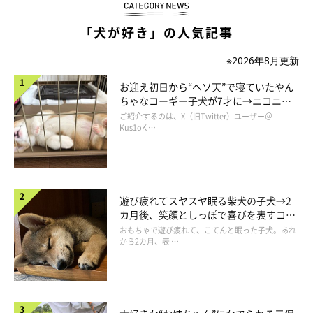
みたいな、やり遂げた感があって面白かったです。
「犬が好き」の人気記事
※2026年8月更新
いつも家を守ってくれてありがとう♥
お迎え初日から“ヘソ天”で寝ていたやん
ちゃなコーギー子犬が7才に→ニコニ
コ“コーギースマイル”が魅力のコに成
ご紹介するのは、X（旧Twitter）ユーザー＠
長！
Kus1oK …
遊び疲れてスヤスヤ眠る柴犬の子犬→2
カ月後、笑顔としっぽで喜びを表すコに
成長！
おもちゃで遊び疲れて、こてんと眠った子犬。あれ
から2カ月、表 …