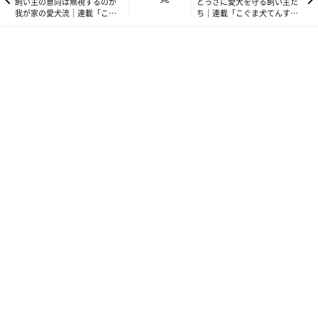
飼い主の意向は無視するのが
とっさに愛犬を守る飼い主た
我が家の愛犬流｜連載「こぐ
ち｜連載「こぐま犬てんす
ま犬てんすけ」vol.167
け」vol.169