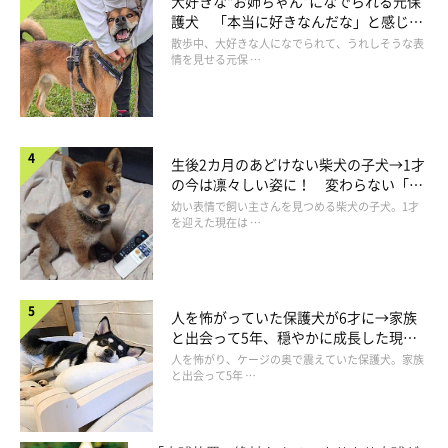
大好きな“お姉ちゃん”になでられる元保
護犬 「本当に好きなんだな」と感じる
表情にほっこり
散歩中、大好きな人になでられて、うれしそうな表
連載「こぐま犬てんすけ」
情を見せる元保 …
いぬのきもちWEB MAGAZINE
ぼくのおうちだからね。
生後2カ月のあどけない柴犬の子犬→1才
の今は凛々しい姿に！ 変わらない「く
りくりおめめ」にもほっこり
幼い表情で飼い主さんを見つめる柴犬の子犬。1才
を迎えた現在は …
人を怖がっていた保護犬が6才に→家族
と出会って5年、穏やかに成長した現在
の姿にグッとくる
人を怖がり、ケージの奥で震えていた保護犬。家族
と出会って5年 …