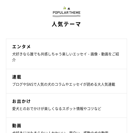
人気テーマ
エンタメ
犬好きなら誰でも共感しちゃう楽しいエッセイ・画像・動画をご紹
連載「こぐま犬てんすけ」
介
いぬのきもちWEB MAGAZINE
連載
ブログやSNSで人気の犬のコラムやエッセイが読める大人気連載
お出かけ
愛犬とのおでかけが楽しくなるスポット情報やコツなど
動画