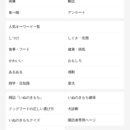
画像
解説
食べ物
アンケート
人気キーワード一覧
しつけ
しぐさ・生態
食事・フード
健康・病気
かわいい
おもしろ
あるある
感動
雑学・豆知識
柴犬
雑誌『いぬのきもち』
いぬのきもち健保
ドッグフードの正しい選び方
犬診断
いぬのきもちクイズ
購読者専用ページ