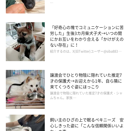
…
「好奇心の塊でコミュニケーションに苦
労した」生後3カ月柴犬子犬→いつの間
にかお互いをわかり合える「かけがえの
ない存在」に！
紹介するのは、X(旧Twitter)ユーザー@siba883 …
譲渡会でひとり物陰に隠れていた推定7
才の保護犬→お迎えから1年、自ら隣に
来てくつろぐ姿にほっこり
譲渡会で物陰に隠れていた推定7才の保護犬・シャ
ムちゃん。家族 …
飼い主のひざの上で眠るペキニーズ 安
心しきった姿に「こんな信頼関係いいよ