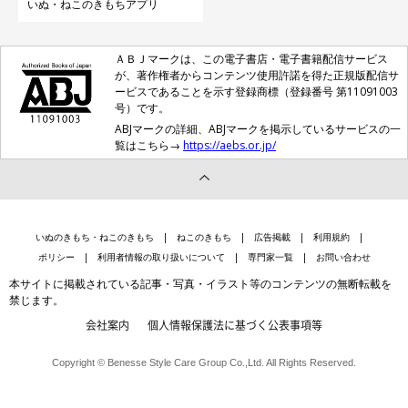
いぬ・ねこのきもちアプリ
ＡＢＪマークは、この電子書店・電子書籍配信サービス
が、著作権者からコンテンツ使用許諾を得た正規版配信サ
ービスであることを示す登録商標（登録番号 第11091003
号）です。
ABJマークの詳細、ABJマークを掲示しているサービスの一
覧はこちら→
https://aebs.or.jp/
いぬのきもち・ねこのきもち
ねこのきもち
広告掲載
利用規約
ポリシー
利用者情報の取り扱いについて
専門家一覧
お問い合わせ
本サイトに掲載されている記事・写真・イラスト等のコンテンツの無断転載を
禁じます。
会社案内
個人情報保護法に基づく公表事項等
Copyright © Benesse Style Care Group Co.,Ltd. All Rights Reserved.