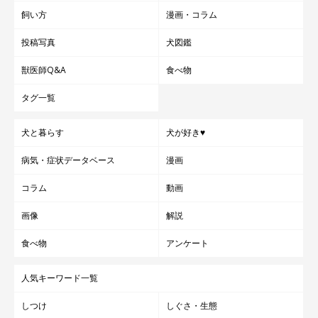
飼い方
漫画・コラム
投稿写真
犬図鑑
獣医師Q&A
食べ物
タグ一覧
犬と暮らす
犬が好き♥
病気・症状データベース
漫画
コラム
動画
画像
解説
食べ物
アンケート
人気キーワード一覧
しつけ
しぐさ・生態