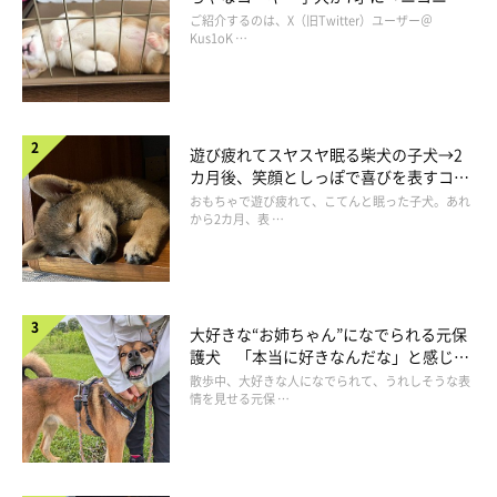
コ“コーギースマイル”が魅力のコに成
ご紹介するのは、X（旧Twitter）ユーザー＠
長！
Kus1oK …
遊び疲れてスヤスヤ眠る柴犬の子犬→2
カ月後、笑顔としっぽで喜びを表すコに
成長！
おもちゃで遊び疲れて、こてんと眠った子犬。あれ
から2カ月、表 …
大好きな“お姉ちゃん”になでられる元保
護犬 「本当に好きなんだな」と感じる
表情にほっこり
散歩中、大好きな人になでられて、うれしそうな表
情を見せる元保 …