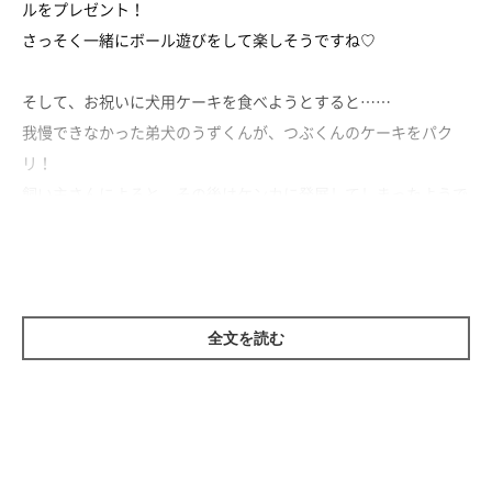
ルをプレゼント！
さっそく一緒にボール遊びをして楽しそうですね♡
そして、お祝いに犬用ケーキを食べようとすると……
我慢できなかった弟犬のうずくんが、つぶくんのケーキをパク
リ！
飼い主さんによると、その後はケンカに発展してしまったようで
すが……
最後はしっかりそれぞれのケーキを堪能した2頭なのでした。
全文を読む