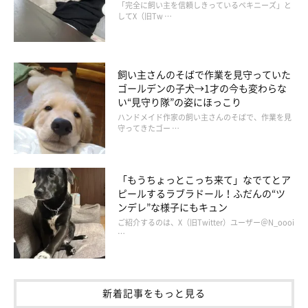
「完全に飼い主を信頼しきっているペキニーズ」と
してX（旧Tw …
飼い主さんのそばで作業を見守っていた
ゴールデンの子犬→1才の今も変わらな
い“見守り隊”の姿にほっこり
ハンドメイド作家の飼い主さんのそばで、作業を見
守ってきたゴー …
「もうちょっとこっち来て」なでてとア
ピールするラブラドール！ふだんの“ツ
ンデレ”な様子にもキュン
ご紹介するのは、X（旧Twitter）ユーザー＠N_oooi
…
新着記事をもっと見る