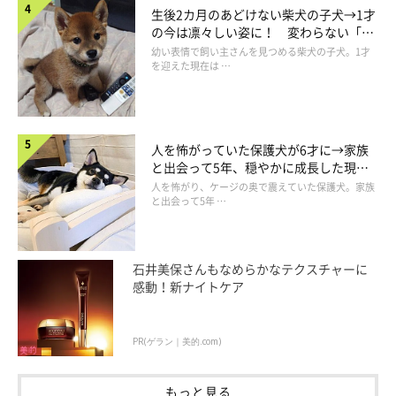
生後2カ月のあどけない柴犬の子犬→1才
の今は凛々しい姿に！ 変わらない「く
りくりおめめ」にもほっこり
幼い表情で飼い主さんを見つめる柴犬の子犬。1才
を迎えた現在は …
人を怖がっていた保護犬が6才に→家族
と出会って5年、穏やかに成長した現在
の姿にグッとくる
人を怖がり、ケージの奥で震えていた保護犬。家族
と出会って5年 …
石井美保さんもなめらかなテクスチャーに
感動！新ナイトケア
PR(ゲラン｜美的.com)
もっと見る