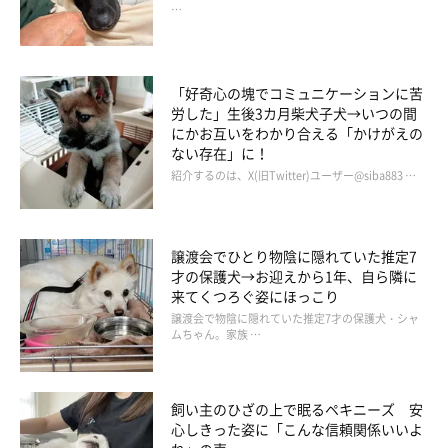
…
「好奇心の塊でコミュニケーションに苦
労した」生後3カ月柴犬子犬→いつの間
にかお互いをわかり合える「かけがえの
ない存在」に！
紹介するのは、X(旧Twitter)ユーザー@siba883 …
譲渡会でひとり物陰に隠れていた推定7
才の保護犬→お迎えから1年、自ら隣に
来てくつろぐ姿にほっこり
譲渡会で物陰に隠れていた推定7才の保護犬・シャ
ムちゃん。家族 …
飼い主のひざの上で眠るペキニーズ 安
心しきった姿に「こんな信頼関係いいよ