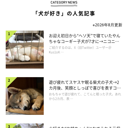
「犬が好き」の人気記事
※2026年8月更新
お迎え初日から“ヘソ天”で寝ていたやん
ちゃなコーギー子犬が7才に→ニコニ
コ“コーギースマイル”が魅力のコに成
ご紹介するのは、X（旧Twitter）ユーザー＠
長！
Kus1oK …
遊び疲れてスヤスヤ眠る柴犬の子犬→2
カ月後、笑顔としっぽで喜びを表すコに
成長！
おもちゃで遊び疲れて、こてんと眠った子犬。あれ
から2カ月、表 …