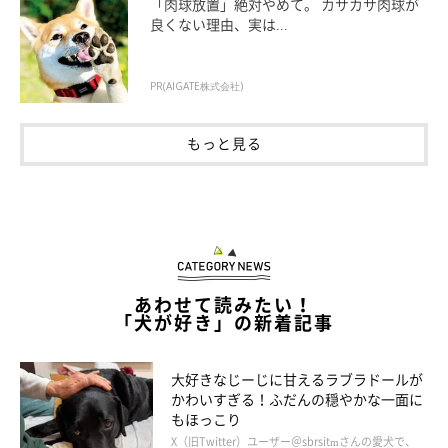
「肉球放置」絶対やめて。 カサカサ肉球が
良くない理由、実は...
PR(AIGATE株式会社)
もっと見る
あわせて読みたい！
「犬が好き」の新着記事
大好きなじーじに甘えるラブラドールが
かわいすぎる！ふだんの穏やかな一面に
もほっこり
X（旧Twitter）ユーザー＠sbrsitmさんの愛犬で、