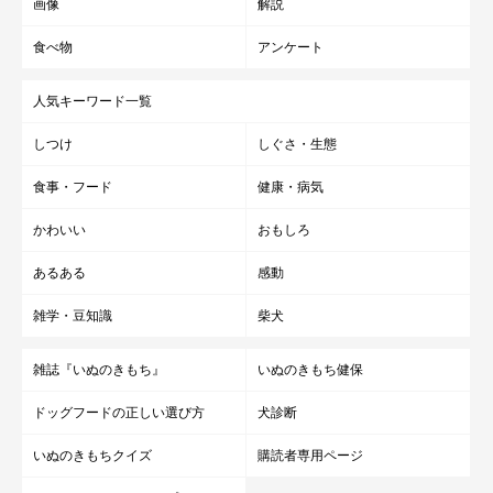
画像
解説
食べ物
アンケート
人気キーワード一覧
しつけ
しぐさ・生態
食事・フード
健康・病気
かわいい
おもしろ
あるある
感動
雑学・豆知識
柴犬
雑誌『いぬのきもち』
いぬのきもち健保
ドッグフードの正しい選び方
犬診断
いぬのきもちクイズ
購読者専用ページ