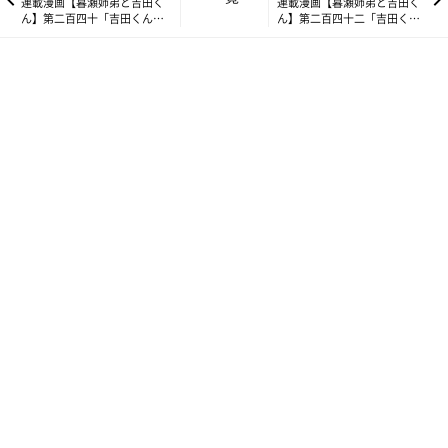
連載漫画【暮瀬姉弟と吉田く
連載漫画【暮瀬姉弟と吉田く
ふわふわ・ほかほかな吉田くんを前に、抱きしめずにはいられな
ん】第二百四十「吉田くんと
ん】第二百四十二「吉田くん
い周一。この温もりに癒される…！
ハロウィン・ファッション」
のぐるぐる」
とはいえ寒くならないように寒さ対策は飼い主も愛犬もしっかり
しなければなりません。