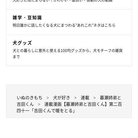
犬好きにはたまらない！かわいい・面白い・感動の犬の動画
雑学・豆知識
明日誰かに話したくなる犬にまつわる”あれこれ”ネタはこちら
犬グッズ
犬との暮らしに意外と使える100均グッズから、犬モチーフの雑貨
まで
いぬのきもち
犬が好き
連載
暮瀬姉弟と
吉田くん
連載漫画【暮瀬姉弟と吉田くん】第二百
四十一「吉田くんで暖をとる」