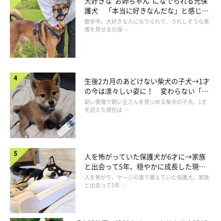
大好きな“お姉ちゃん”になでられる元保
護犬 「本当に好きなんだな」と感じる
表情にほっこり
散歩中、大好きな人になでられて、うれしそうな表
情を見せる元保 …
生後2カ月のあどけない柴犬の子犬→1才
の今は凛々しい姿に！ 変わらない「く
りくりおめめ」にもほっこり
幼い表情で飼い主さんを見つめる柴犬の子犬。1才
を迎えた現在は …
人を怖がっていた保護犬が6才に→家族
と出会って5年、穏やかに成長した現在
の姿にグッとくる
人を怖がり、ケージの奥で震えていた保護犬。家族
と出会って5年 …