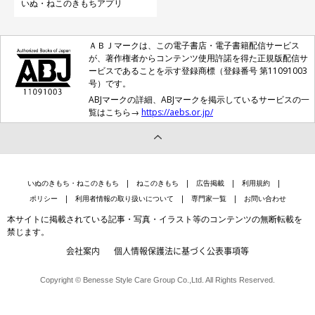
いぬ・ねこのきもちアプリ
ＡＢＪマークは、この電子書店・電子書籍配信サービス
が、著作権者からコンテンツ使用許諾を得た正規版配信サ
ービスであることを示す登録商標（登録番号 第11091003
号）です。
ABJマークの詳細、ABJマークを掲示しているサービスの一
覧はこちら→
https://aebs.or.jp/
いぬのきもち・ねこのきもち
ねこのきもち
広告掲載
利用規約
ポリシー
利用者情報の取り扱いについて
専門家一覧
お問い合わせ
本サイトに掲載されている記事・写真・イラスト等のコンテンツの無断転載を
禁じます。
会社案内
個人情報保護法に基づく公表事項等
Copyright © Benesse Style Care Group Co.,Ltd. All Rights Reserved.