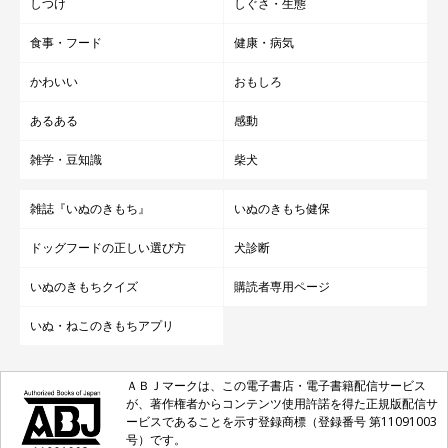
しつけ
しぐさ・生態
食事・フード
健康・病気
かわいい
おもしろ
あるある
感動
雑学・豆知識
柴犬
雑誌『いぬのきもち』
いぬのきもち健保
ドッグフードの正しい選び方
犬診断
いぬのきもちクイズ
購読者専用ページ
いぬ・ねこのきもちアプリ
ＡＢＪマークは、この電子書店・電子書籍配信サービス
が、著作権者からコンテンツ使用許諾を得た正規版配信サ
ービスであることを示す登録商標（登録番号 第11091003
号）です。