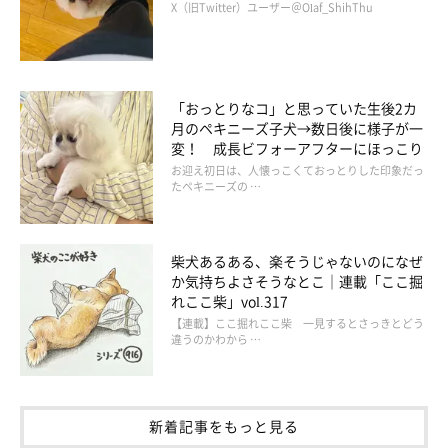
X（旧Twitter）ユーザー＠Olaf_ShihThu
の愛らしい姿がたくさん見られるかもしれませんね♪
掲載協力／Instagram（
@mokaannsara_shiba
さん）
※この記事は投稿者さまにご了承をいただいたうえで制作してい
「おっとりなコ」と思っていた生後2カ
月のペキニーズ子犬→数日後に様子が一
ます。
変！ 成長ビフォーアフターにほっこり
文／雨宮カイ
お迎え初日は、人懐っこくておっとりした印象だっ
たペキニーズの …
柴犬あるある、楽そうじゃないのになぜ
か気持ちよさそうなとこ｜連載「ここ掘
れここ柴」vol.317
【連載】ここ掘れここ柴 一見するとさっきとどう
違うのかわから …
新着記事をもっと見る