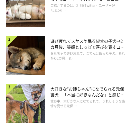
コ“コーギースマイル”が魅力のコに成
2匹の微笑ましい姿を見たInstagramユーザーからは、
「恋人かの
ご紹介するのは、X（旧Twitter）ユーザー＠
長！
Kus1oK …
ような寝方」「幸せですね〜こちらもほっこり」「幸せがぎゅう
ぎゅう」「お互い信頼しきってますねー」
などと反響のコメント
がたくさん寄せられていました。
遊び疲れてスヤスヤ眠る柴犬の子犬→2
カ月後、笑顔としっぽで喜びを表すコに
成長！
おもちゃで遊び疲れて、こてんと眠った子犬。あれ
から2カ月、表 …
大好きな“お姉ちゃん”になでられる元保
護犬 「本当に好きなんだな」と感じる
表情にほっこり
散歩中、大好きな人になでられて、うれしそうな表
情を見せる元保 …
この投稿をInstagramで見る