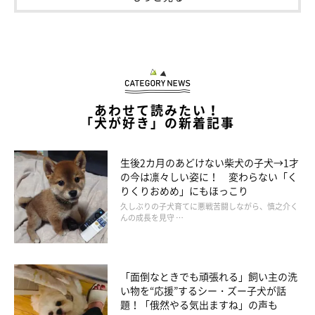
あわせて読みたい！
「犬が好き」の新着記事
生後2カ月のあどけない柴犬の子犬→1才
（写真左から）犬のサラちゃん、猫のルナちゃん
の今は凛々しい姿に！ 変わらない「く
@mokaannsara_shiba
りくりおめめ」にもほっこり
久しぶりの子犬育てに悪戦苦闘しながら、慎之介く
んの成長を見守 …
普段からとても仲良しなサラちゃん、ルナちゃん。くっついた
り、じゃれ合ったり、ペロペロしたり、一緒に寝たりと、日常で
は2匹の可愛いやりとりが見られるようです。
「面倒なときでも頑張れる」飼い主の洗
い物を“応援”するシー・ズー子犬が話
本格的に寒くなってくるこれからの季節。ギュッと密着する2匹
題！「俄然やる気出ますね」の声も