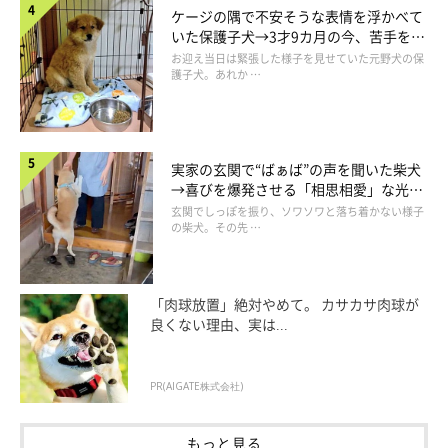
ケージの隅で不安そうな表情を浮かべて
いた保護子犬→3才9カ月の今、苦手を克
服し頼もしいコに成長！
お迎え当日は緊張した様子を見せていた元野犬の保
護子犬。あれか …
実家の玄関で“ばぁば”の声を聞いた柴犬
→喜びを爆発させる「相思相愛」な光景
にほっこり
モカアンサラルナ(@mokaannsara_shiba)がシェアした投稿
玄関でしっぽを振り、ソワソワと落ち着かない様子
の柴犬。その先 …
「肉球放置」絶対やめて。 カサカサ肉球が
良くない理由、実は...
PR(AIGATE株式会社)
もっと見る