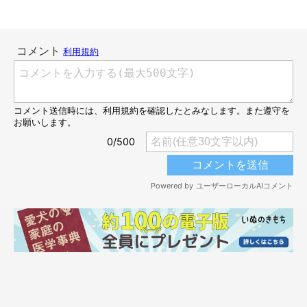
@mokaannsara_shiba
同じベッドでギュウギュウに
なって眠っていました！ これは可
愛すぎる…。2匹の仲良しぶりがうかがえて、見ていてほっこり
しますね♪