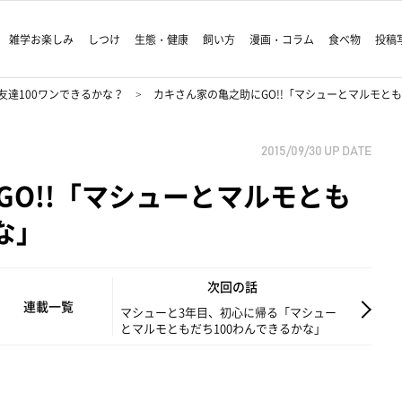
雑学お楽しみ
しつけ
生態・健康
飼い方
漫画・コラム
食べ物
投稿
友達100ワンできるかな？
カキさん家の亀之助にGO!!「マシューとマルモとも
2015/09/30
UP DATE
GO!!「マシューとマルモとも
な」
次回の話
連載一覧
マシューと3年目、初心に帰る「マシュー
とマルモともだち100わんできるかな」