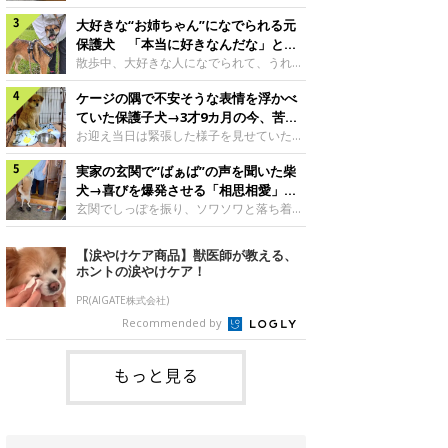
したのでしょうか。今回は、神楽ちゃんの
犬。あれから2カ月、表情や行動にさまざ
成長を飼い主さんと振り返ります！神楽ち
大好きな“お姉ちゃん”になでられる元
まな変化が見られるようになりました。遊
ゃんの成長について聞いた！お迎えから数
び疲れて眠る生後2カ月のなっちゃん遊び
保護犬 「本当に好きなんだな」と感
日後の神楽ちゃん（撮影時生後2カ月）＠
疲れた様子のなっちゃん。@Pkndg_紹介
じる表情にほっこり
散歩中、大好きな人になでられて、うれし
Kus1oKg2vsgdWS2――お迎え当初の神楽
するのは、X（旧Twitter）ユーザー
そうな表情を見せる元保護犬。甘えるよう
ちゃんの様子について教えてください。飼
@Pkndg_さんの愛犬・なっちゃん（取材
ケージの隅で不安そうな表情を浮かべ
な姿に、見ているこちらまでほっこりしま
い主さん： 「お迎え当日から“ヘソ天”で寝
時、生後4カ月／柴犬）。こちらの写真
す。大好きな“お姉ちゃん”に甘える小次郎
ていた保護子犬→3才9カ月の今、苦手
るようなコでし
は、なっちゃんが生後2カ月のころに撮影
くん妹さんになでてもらい、うれしそうな
を克服し頼もしいコに成長！
お迎え当日は緊張した様子を見せていた元
された一枚です。この日、なっちゃんは家
表情を見せる小次郎くん（2026年6月撮
野犬の保護子犬。あれから約3年半、苦手
族と一緒におもちゃで遊んでいました。た
影）。@mika_Jimmy紹介するのは、X（旧
実家の玄関で“ばぁば”の声を聞いた柴
だったことを一つひとつ克服し、家族に寄
くさん遊んで疲れたのか、その後は眠り始
Twitter）ユーザー@mika_Jimmyさんの愛
り添う姿を見せています。お迎え当日、ケ
犬→喜びを爆発させる「相思相愛」な
めたそうです。眠るなっちゃん。
犬・小次郎くん（撮影時5才）。こちら
ージの隅で不安そうにお迎え当日のシルビ
光景にほっこり
玄関でしっぽを振り、ソワソワと落ち着か
@Pkndg_
は、飼い主さんの妹さんと一緒に散歩をし
アちゃん。@nemonemotos今回紹介する
ない様子の柴犬。その先には、大好きな人
たときに撮影したという一枚です。この
のは、X（旧Twitter）ユーザー
との再会が待っていました。玄関でソワソ
【涙やけケア商品】獣医師が教える、
日、飼い主さんは実家から自宅へ帰る途
@nemonemotosさんの愛犬・シルビアち
ワする福丸くんソワソワした様子を見せる
ホントの涙やけケア！
中、妹さんと公園で待ち合わせ
ゃん（撮影当時、生後推定2カ月）。飼い
福丸くん。@totomo_fukumaru紹介する
主さんが「#最初に撮った一枚」として投
のは、X（旧Twitter）ユーザー
PR(AIGATE株式会社)
稿した写真には、ケージの隅で不安そうな
@totomo_fukumaruさんが投稿していた
Recommended by
表情を浮かべるシルビアちゃんの姿が写っ
動画。玄関でしっぽを振っているのは、愛
ていました。こちらは、保護犬だったシル
犬・福丸くん（撮影時11才／柴犬）です。
何やらソワソワしている様子が印象的です
もっと見る
が、それにはほっこりする理由がありまし
た。 玄関で聞こえた、うれしい声ばぁば
に会えて喜ぶ福丸くん。@to