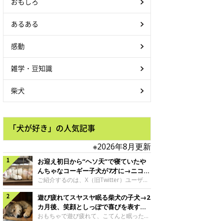
おもしろ
あるある
感動
雑学・豆知識
柴犬
「犬が好き」の人気記事
※2026年8月更新
お迎え初日から“ヘソ天”で寝ていたや
んちゃなコーギー子犬が7才に→ニコニ
コ“コーギースマイル”が魅力のコに成
ご紹介するのは、X（旧Twitter）ユーザー
＠Kus1oKg2vsgdWS2さんの愛犬でウェル
長！
遊び疲れてスヤスヤ眠る柴犬の子犬→2
シュ・コーギー・ペンブロークの神楽ちゃ
ん。今年の8月で7才になるという神楽ちゃ
カ月後、笑顔としっぽで喜びを表すコ
んですが、いったいどんな子犬時代を過ご
に成長！
おもちゃで遊び疲れて、こてんと眠った子