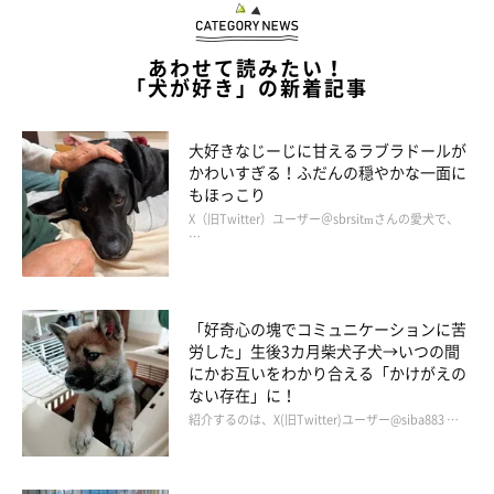
あわせて読みたい！
「犬が好き」の新着記事
大好きなじーじに甘えるラブラドールが
かわいすぎる！ふだんの穏やかな一面に
もほっこり
X（旧Twitter）ユーザー＠sbrsitmさんの愛犬で、
…
「好奇心の塊でコミュニケーションに苦
労した」生後3カ月柴犬子犬→いつの間
にかお互いをわかり合える「かけがえの
ない存在」に！
紹介するのは、X(旧Twitter)ユーザー@siba883 …