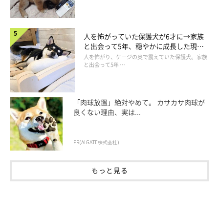
プロフィール
人を怖がっていた保護犬が6才に→家族
幸池重季（だんな）
と出会って5年、穏やかに成長した現在
「いぬのきもち」ほか、児童書や教育誌イラストを中心としたイ
の姿にグッとくる
人を怖がり、ケージの奥で震えていた保護犬。家族
ラスト制作をはじめ、パッケージイラスト、ゲームイラスト、キ
と出会って5年 …
ャラクターデザインなど様々な媒体やジャンルで活動。
日本プロ野球「オリックス・バファローズ」の公式マスコットの
「肉球放置」絶対やめて。 カサカサ肉球が
デザインを手がける（バファローブル・バファローベル）京都在
良くない理由、実は...
住。
「あうんのてんぽ」本編では、だんなとして登場する。
PR(AIGATE株式会社)
AUNITEM(犬グッズSHOP)
もっと見る
てんぽyoutubeチャンネル