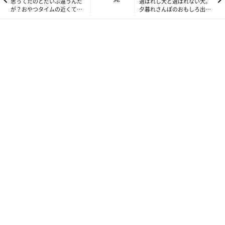
思ってたのとだいぶ違うんだ
選ばれし犬と選ばれない犬。
が？おやつタイムの近くて遠
夕暮れさんぽのおもしろ出来
いしぐさ|連載「シーズー犬の
事|連載「シーズー犬のてん
てんぽ」第192回
ぽ」第194回