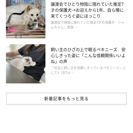
譲渡会でひとり物陰に隠れていた推定7
才の保護犬→お迎えから1年、自ら隣に
来てくつろぐ姿にほっこり
譲渡会で物陰に隠れていた推定7才の保護犬・シャ
ムちゃん。家族 …
飼い主のひざの上で眠るペキニーズ 安
心しきった姿に「こんな信頼関係いいよ
ね」の声
「完全に飼い主を信頼しきっているペキニーズ」と
してX（旧Tw …
新着記事をもっと見る