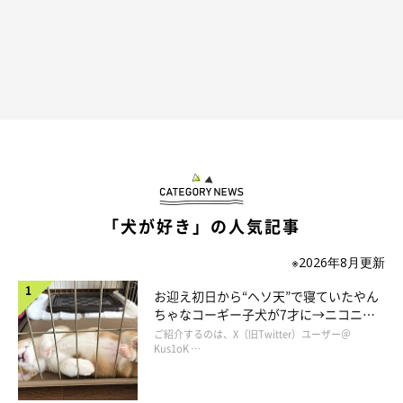
「犬が好き」の人気記事
※2026年8月更新
お迎え初日から“ヘソ天”で寝ていたやん
ちゃなコーギー子犬が7才に→ニコニ
コ“コーギースマイル”が魅力のコに成
ご紹介するのは、X（旧Twitter）ユーザー＠
長！
Kus1oK …