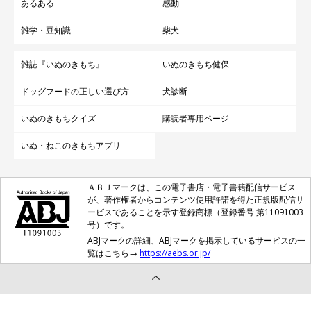
あるある
感動
雑学・豆知識
柴犬
雑誌『いぬのきもち』
いぬのきもち健保
ドッグフードの正しい選び方
犬診断
いぬのきもちクイズ
購読者専用ページ
いぬ・ねこのきもちアプリ
ＡＢＪマークは、この電子書店・電子書籍配信サービス
が、著作権者からコンテンツ使用許諾を得た正規版配信サ
ービスであることを示す登録商標（登録番号 第11091003
号）です。
ABJマークの詳細、ABJマークを掲示しているサービスの一
覧はこちら→
https://aebs.or.jp/