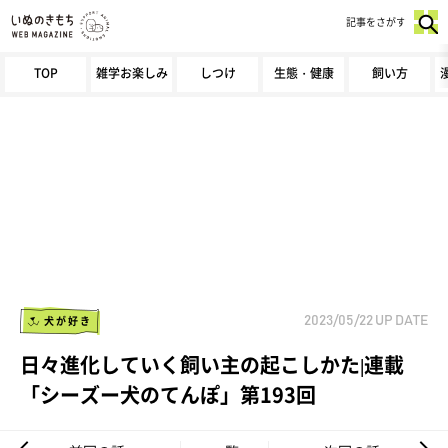
記事をさがす
TOP
雑学お楽しみ
しつけ
生態・健康
飼い方
犬が好き
2023/05/22
UP DATE
日々進化していく飼い主の起こしかた|連載
「シーズー犬のてんぽ」第193回