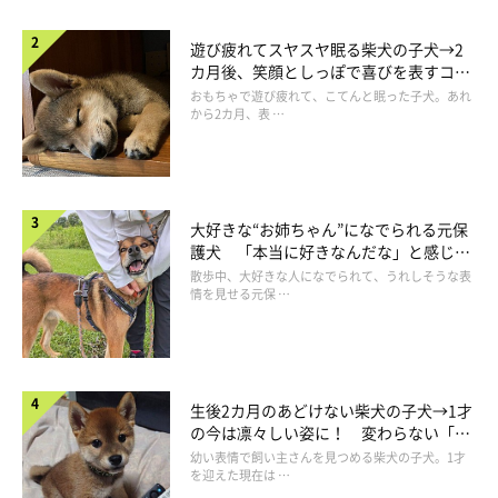
遊び疲れてスヤスヤ眠る柴犬の子犬→2
カ月後、笑顔としっぽで喜びを表すコに
成長！
おもちゃで遊び疲れて、こてんと眠った子犬。あれ
から2カ月、表 …
大好きな“お姉ちゃん”になでられる元保
護犬 「本当に好きなんだな」と感じる
表情にほっこり
散歩中、大好きな人になでられて、うれしそうな表
情を見せる元保 …
生後2カ月のあどけない柴犬の子犬→1才
の今は凛々しい姿に！ 変わらない「く
りくりおめめ」にもほっこり
幼い表情で飼い主さんを見つめる柴犬の子犬。1才
を迎えた現在は …