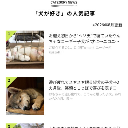
「犬が好き」の人気記事
※2026年8月更新
お迎え初日から“ヘソ天”で寝ていたやん
ちゃなコーギー子犬が7才に→ニコニ
コ“コーギースマイル”が魅力のコに成
ご紹介するのは、X（旧Twitter）ユーザー＠
長！
Kus1oK …
遊び疲れてスヤスヤ眠る柴犬の子犬→2
そらとにゃあずの出会い
カ月後、笑顔としっぽで喜びを表すコに
成長！
おもちゃで遊び疲れて、こてんと眠った子犬。あれ
から2カ月、表 …