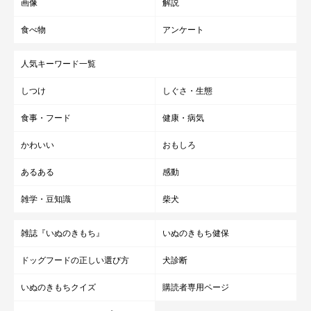
画像
解説
食べ物
アンケート
人気キーワード一覧
しつけ
しぐさ・生態
食事・フード
健康・病気
かわいい
おもしろ
あるある
感動
雑学・豆知識
柴犬
雑誌『いぬのきもち』
いぬのきもち健保
ドッグフードの正しい選び方
犬診断
いぬのきもちクイズ
購読者専用ページ