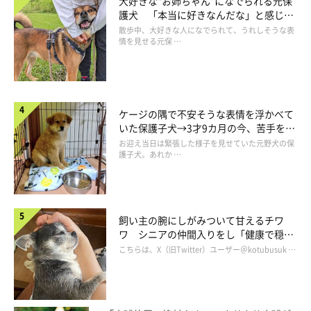
大好きな“お姉ちゃん”になでられる元保
護犬 「本当に好きなんだな」と感じる
表情にほっこり
散歩中、大好きな人になでられて、うれしそうな表
情を見せる元保 …
ケージの隅で不安そうな表情を浮かべて
いた保護子犬→3才9カ月の今、苦手を克
服し頼もしいコに成長！
お迎え当日は緊張した様子を見せていた元野犬の保
護子犬。あれか …
いぬのきもちweb
マルモ：
そらの飼い主あいべちゃんは、靴のデザイナーさん。
飼い主の腕にしがみついて甘えるチワ
ワ シニアの仲間入りをし「健康で穏や
さすがオサレ職業、会社にそらを連れてご出勤のスタイル。
かな暮らしが続いてほしい」と願う
こちらは、X（旧Twitter）ユーザー＠kotubusuk …
でね、なんと “そら部長”、役職付きなんだってよ。