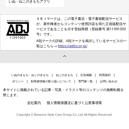
いぬ・ねこのきもちアプリ
ＡＢＪマークは、この電子書店・電子書籍配信サービス
が、著作権者からコンテンツ使用許諾を得た正規版配信サ
ービスであることを示す登録商標（登録番号 第11091003
号）です。
ABJマークの詳細、ABJマークを掲示しているサービスの一
覧はこちら→
https://aebs.or.jp/
いぬのきもち・ねこのきもち
ねこのきもち
広告掲載
利用規約
ポリシー
利用者情報の取り扱いについて
専門家一覧
お問い合わせ
本サイトに掲載されている記事・写真・イラスト等のコンテンツの無断転載を
禁じます。
会社案内
個人情報保護法に基づく公表事項等
Copyright © Benesse Style Care Group Co.,Ltd. All Rights Reserved.