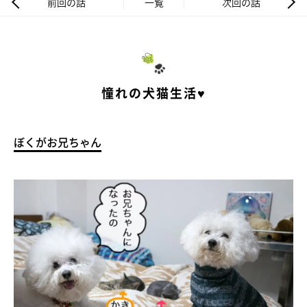
前回の話
一覧
次回の話
憧れの犬猫生活♥
ぼくがお兄ちゃん