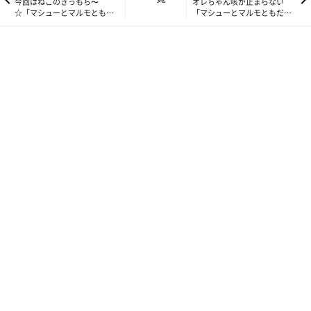
今回はねこのきっもち〜
オレちゃん咳が止まらない
☆「マシューとマルモともだ
「マシューとマルモともだち
ち100わんできるかな」
100わんできるかな」
いぬのきもちweb
マルモ：
同じトリミングサロンに通うそらは、マシューより
少しお兄さんで、少しぽけーっとした優しい男のコ。
マシューと私の来訪をそりゃもう大歓迎してくれて、
ニコニコ笑顔でいろいろ案内してくれるの。