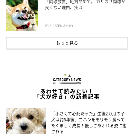
「肉球放置」絶対やめて。 カサカサ肉球が
良くない理由、実は...
PR(AIGATE株式会社)
もっと見る
いぬのきもちweb
あわせて読みたい！
「犬が好き」の新着記事
マルモ：
2匹を保護した方がりんごとかきを会社に連れてきたのが
「小さくて心配だった」生後2カ月の子
犬は約6年後、ゴハンをモリモリ食べて
初めての出会い。そら部長との対面時は、2匹とも
たくましく成長！優しさあふれる姿に癒
「シャアッ！」。
される