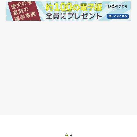
いぬのきもちweb
マルモ：
そらは愚息マシューと違って、本当に心根の優しい陽気な
コなんだよ。お客さんみんなに順に尻尾を振ってキスの
ご挨拶、何週も何週もするの。あんた見習いなさいよ、
そらは名ホストだよ！
マシュー：
あー！カキしゃまに近づくんじゃないわよ！
キスはもっとダメ—！