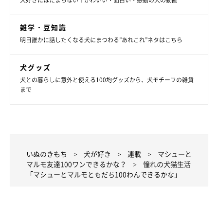
犬好きにはたまらない！かわいい・面白い・感動の犬の動画
そらがテレビにダッシュ、吠えだした！
雑学・豆知識
明日誰かに話したくなる犬にまつわる”あれこれ”ネタはこちら
犬グッズ
犬との暮らしに意外と使える100均グッズから、犬モチーフの雑貨
まで
いぬのきもち
犬が好き
連載
マシューと
いぬのきもちweb
マルモ友達100ワンできるかな？
憧れの犬猫生活
「マシューとマルモともだち100わんできるかな」
マルモ：
わ、飛んだ！テレビがぐらぐらするほどジャンプジャンプ
ジャンプ！ 画面にはよく見るコマーシャルの白い犬。