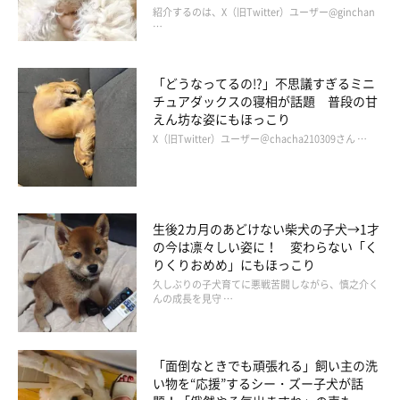
紹介するのは、X（旧Twitter）ユーザー@ginchan
…
「どうなってるの!?」不思議すぎるミニ
チュアダックスの寝相が話題 普段の甘
えん坊な姿にもほっこり
X（旧Twitter）ユーザー＠chacha210309さん …
生後2カ月のあどけない柴犬の子犬→1才
の今は凛々しい姿に！ 変わらない「く
りくりおめめ」にもほっこり
いぬのきもちweb
久しぶりの子犬育てに悪戦苦闘しながら、慎之介く
んの成長を見守 …
マルモ：
はじめは心配していた子猫との生活は、一緒に住み始めて
「面倒なときでも頑張れる」飼い主の洗
1カ月弱、今ではそらと２匹で追いかけっこ大会だそう。
い物を“応援”するシー・ズー子犬が話
そらはちゃんと手加減して遊んでいるんだって。