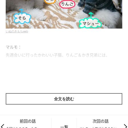
いぬのきもちweb
マルモ：
先週会いに行ったかわいい子猫、りんご＆かき兄弟には、
白くてふわふわのお兄さんがいるの。
マシューのワン友“そら”だよ。
全文を読む
前回の話
次回の話
一覧