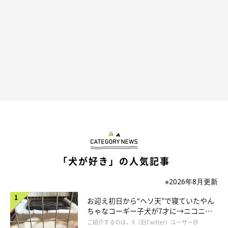
「犬が好き」の人気記事
普段のおこげちゃんの様子は？
※2026年8月更新
お迎え初日から“ヘソ天”で寝ていたやん
ちゃなコーギー子犬が7才に→ニコニ
コ“コーギースマイル”が魅力のコに成
ご紹介するのは、X（旧Twitter）ユーザー＠