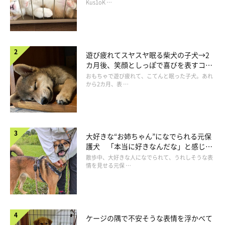
長！
Kus1oK …
遊び疲れてスヤスヤ眠る柴犬の子犬→2
カ月後、笑顔としっぽで喜びを表すコに
成長！
おもちゃで遊び疲れて、こてんと眠った子犬。あれ
から2カ月、表 …
大好きな“お姉ちゃん”になでられる元保
護犬 「本当に好きなんだな」と感じる
表情にほっこり
いろんなものに興味津々
散歩中、大好きな人になでられて、うれしそうな表
情を見せる元保 …
＠chacha_okoge
おこげちゃんを迎えたのが生後3か月の頃。迎えた当初からおっ
とりしていて、人をよく観察するようなコだったとか。けれど、
ケージの隅で不安そうな表情を浮かべて
一旦スイッチが入ると興奮して走ったり笑ったり、とってもにぎ