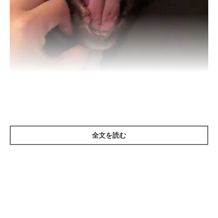
100％の笑顔！
全文を読む
＠chacha_okoge
ソファでくつろいでいるとき、飼い主さんパパにあごを撫でても
らったところ、いつもの”大笑い”が始まったそうです。
飼い主さん：
「おこげが我が家に来たときから、なぜかあごを触ると笑うんで