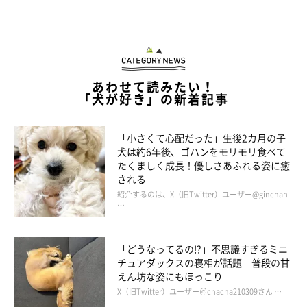
あわせて読みたい！
「犬が好き」の新着記事
「小さくて心配だった」生後2カ月の子
犬は約6年後、ゴハンをモリモリ食べて
たくましく成長！優しさあふれる姿に癒
される
紹介するのは、X（旧Twitter）ユーザー@ginchan
…
ちゃちゃまるくんと猫じゃらし争奪戦？
「どうなってるの!?」不思議すぎるミニ
chacha_okoge
チュアダックスの寝相が話題 普段の甘
えん坊な姿にもほっこり
さまざまなシーンでたくさんの表情を家族に見せるおこげちゃ
X（旧Twitter）ユーザー＠chacha210309さん …