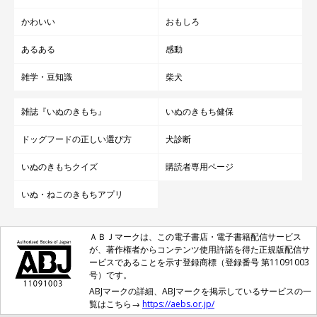
かわいい
おもしろ
あるある
感動
雑学・豆知識
柴犬
雑誌『いぬのきもち』
いぬのきもち健保
ドッグフードの正しい選び方
犬診断
いぬのきもちクイズ
購読者専用ページ
いぬ・ねこのきもちアプリ
ＡＢＪマークは、この電子書店・電子書籍配信サービス
が、著作権者からコンテンツ使用許諾を得た正規版配信サ
ービスであることを示す登録商標（登録番号 第11091003
号）です。
ABJマークの詳細、ABJマークを掲示しているサービスの一
覧はこちら→
https://aebs.or.jp/