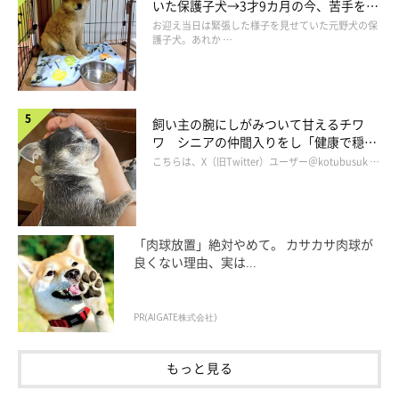
いた保護子犬→3才9カ月の今、苦手を克
やか！
服し頼もしいコに成長！
お迎え当日は緊張した様子を見せていた元野犬の保
護子犬。あれか …
飼い主さん：
「フレンチ・ブルドッグは初めて飼う犬種でしたが、うれしいと
き、悲しいとき、楽しいとき、反省しているとき、と表情がわか
飼い主の腕にしがみついて甘えるチワ
ワ シニアの仲間入りをし「健康で穏や
りやすくて、見ているだけでとっても面白いです。寝ているとき
かな暮らしが続いてほしい」と願う
こちらは、X（旧Twitter）ユーザー＠kotubusuk …
はびっくりするほどブサイクになっちゃうところや、ごはんを待
つときよだれが出ちゃうのをペロペロしている姿も愛くるしいで
す」
「肉球放置」絶対やめて。 カサカサ肉球が
良くない理由、実は...
PR(AIGATE株式会社)
もっと見る