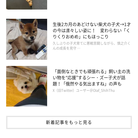
ん。大好きなのは猫じゃらしやボールで遊ぶことだそうです。先
住猫のちゃちゃまるくんのために買った猫じゃらしがいちばんの
お気に入りで、ちゃちゃまるくんと遊んでいてもおこげちゃんは
生後2カ月のあどけない柴犬の子犬→1才
脇で喜んでいるのだとか。
の今は凛々しい姿に！ 変わらない「く
りくりおめめ」にもほっこり
久しぶりの子犬育てに悪戦苦闘しながら、慎之介く
あごを撫でられると思わず大笑いしてしまうおこげちゃん。おこ
んの成長を見守 …
げちゃんが見せる愛くるしい姿に飼い主さんもメロメロのようで
す。これからも家族をハッピーにする笑顔をたくさん見せてくれ
「面倒なときでも頑張れる」飼い主の洗
そうですね。
い物を“応援”するシー・ズー子犬が話
題！「俄然やる気出ますね」の声も
写真提供・取材協力／
＠chacha_okoge
さん／Instagram
X（旧Twitter）ユーザー＠Olaf_ShihThu
※この記事は投稿者さまにご了承をいただいたうえで制作してい
ます。
取材・文／小泉美筆
新着記事をもっと見る