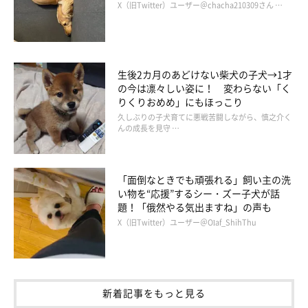
X（旧Twitter）ユーザー＠chacha210309さん …
生後5カ月のむぎちゃん。「今日もスヤスヤ。お風呂昨日入ったのに」と、
飼い主さん。
@mugi_nikki
生後2カ月のあどけない柴犬の子犬→1才
現在は生後5カ月になったむぎちゃんですが、今でもトイレでよ
の今は凛々しい姿に！ 変わらない「く
く寝ているのだそう。トイレで寝るのが好きな理由にニオイをあ
りくりおめめ」にもほっこり
げていた飼い主さんですが、最近になって違う可能性も考えられ
久しぶりの子犬育てに悪戦苦闘しながら、慎之介く
んの成長を見守 …
るのではないかと思ったようです。
飼い主さん：
「面倒なときでも頑張れる」飼い主の洗
い物を“応援”するシー・ズー子犬が話
「もしかすると、
トイレカバーのネットのボコボコとした感触が
題！「俄然やる気出ますね」の声も
好きなのかもしれない
と思い始めています。散歩をしてても、グ
X（旧Twitter）ユーザー＠Olaf_ShihThu
レーチングだったり凹凸のある鉄板の上を好んで休んだりするこ
とがあるので」
新着記事をもっと見る