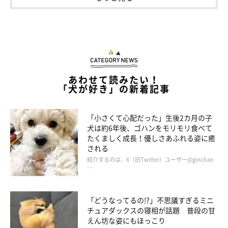
あわせて読みたい！
「犬が好き」の新着記事
「小さくて心配だった」生後2カ月の子
犬は約6年後、ゴハンをモリモリ食べて
たくましく成長！優しさあふれる姿に癒
される
紹介するのは、X（旧Twitter）ユーザー@ginchan
…
「どうなってるの!?」不思議すぎるミニ
チュアダックスの寝相が話題 普段の甘
えん坊な姿にもほっこり