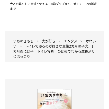
飼い主さん：
犬との暮らしに意外と使える100均グッズから、犬モチーフの雑貨
「じつは、むぎちゃんは幼いながら先天性の目の病気を発症して
まで
おり、将来的には手術が決まっています。成長スピードが早い
分、毎日幸せに健康でいられる時間は有限だと思っています。
むぎちゃんを大切に育て上げ、家族としての思い出をたくさん育
んでいきたいと思っております。我が家に来てくれてありがと
いぬのきもち
犬が好き
エンタメ
かわい
い
トイレで寝るのが好きな生後2カ月の子犬、1
う！ 夫婦共々幸せです！ コーギー最高！』
カ月後には→「トイレ写真」の比較でわかる成長ぶり
にほっこり！