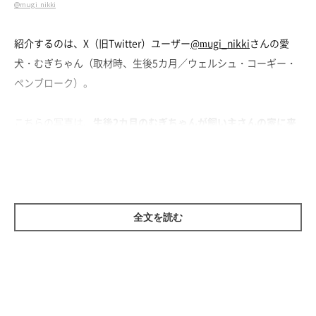
@mugi_nikki
紹介するのは、X（旧Twitter）ユーザー
@mugi_nikki
さんの愛
犬・むぎちゃん（取材時、生後5カ月／ウェルシュ・コーギー・
ペンブローク）。
こちらの写真は、
生後2カ月のむぎちゃんが飼い主さんの家に来
て4、5日目というタイミング
で撮影したそうです。おなかを丸出
しにした完全無防備な姿で眠っていますが、その場所はトイレの
上！
全文を読む
どうやらむぎちゃんはトイレの上で寝るのが好きなようで、飼い
主さんはその姿をたびたび目撃しているのだとか。記録として写
真に残していることも多く、トイレで寝るむぎちゃんの写真を比
較すると成長の様子もよくわかるんです。