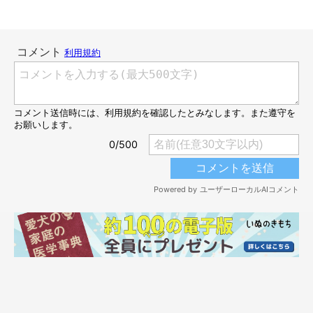
生後3カ月と5日のむぎちゃん
@mugi_nikki
こちらの写真は、あれからおよそ1カ月後に撮影した生後3カ月の
頃のむぎちゃん。たった1カ月しか経過していませんが、体が大
きくなっていることがうかがえますね！
生後2カ月の頃からトイレで寝る様子を見せているむぎちゃんで
すが、飼い主さんは最初にこの姿を見たときはどのような心境だ
ったのでしょうか。
飼い主さん：
「まだ子犬なのに兄弟犬たちとも離れてしまい、寂しさも不安も