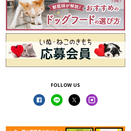
掻きだす様子を見せていました。この光景からは、どのようなこと
がわかるのか——獣医師に聞きました。
写真提供・取材協力／
@mugi_nikki
さん／X（旧Twitter）
取材・文／凛香
※この記事は投稿者さまに取材し、了承の上制作したものです。
2024年8月時点の情報であり、現在と異なる場合があります。
FOLLOW US