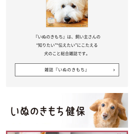
『いぬのきもち』は、飼い主さんの
“知りたい”“伝えたい”にこたえる
犬のこと総合雑誌です。
お客さんに「なでろ」の圧をかけるむぎちゃん
@mugi_nikki
雑誌『いぬのきもち』
まだ子犬のむぎちゃんがどのようなおとなの犬へと成長していく
のか、楽しみですね！
関連記事:
水の入ったボウルを前足でバシャバシャ！豪快
な行動に隠された心理とは？獣医師が解説
X（旧Twitter）ユーザー@mugi_nikkiさんの愛犬・むぎちゃんは、
水の入ったボウルを前足でバシャバシャと掘り始め、両足で力強く