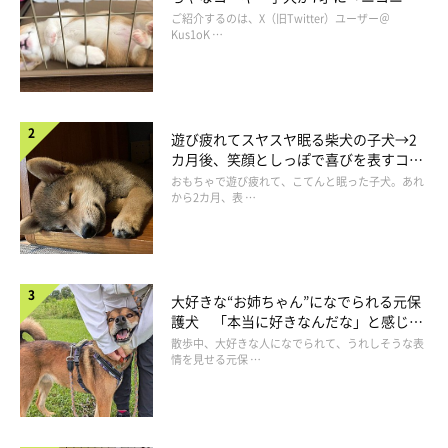
コ“コーギースマイル”が魅力のコに成
ご紹介するのは、X（旧Twitter）ユーザー＠
長！
Kus1oK …
生後100日のむぎちゃんの記念写真
遊び疲れてスヤスヤ眠る柴犬の子犬→2
カ月後、笑顔としっぽで喜びを表すコに
@mugi_nikki
成長！
おもちゃで遊び疲れて、こてんと眠った子犬。あれ
から2カ月、表 …
お迎えしたばかりの頃に愛らしい寝姿を見せてくれたむぎちゃん
を「可愛い！」と思った飼い主さんですが、同時に複雑な心境で
もあったようです。
大好きな“お姉ちゃん”になでられる元保
護犬 「本当に好きなんだな」と感じる
飼い主さん：
表情にほっこり
散歩中、大好きな人になでられて、うれしそうな表
「
『え、可愛い。けど、トイレかぁ〜〜！（泣） でも、可愛
情を見せる元保 …
い』
という気持ちでした。自分のおしっこのニオイも好きなのか
もしれませんが、やはりあまりキレイではないので、
『やめてほ
しいなぁ……』
とも思いました（笑）」