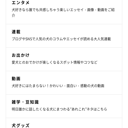
エンタメ
犬好きなら誰でも共感しちゃう楽しいエッセイ・画像・動画をご紹
介
連載
ブログやSNSで人気の犬のコラムやエッセイが読める大人気連載
お出かけ
愛犬とのおでかけが楽しくなるスポット情報やコツなど
スリッパで遊ぶむぎちゃん
@mugi_nikki
動画
犬好きにはたまらない！かわいい・面白い・感動の犬の動画
むぎちゃんをお迎えしてから成長スピードに驚き、
「『可愛い』
が止まりません」
と話す飼い主さん。まだ家族になって間もない
雑学・豆知識
むぎちゃんと今後どのように過ごしていきたいのか、今の思いを
明日誰かに話したくなる犬にまつわる”あれこれ”ネタはこちら
このように話しています。
犬グッズ