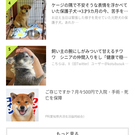
ケージの隅で不安そうな表情を浮かべて
いた保護子犬→3才9カ月の今、苦手を克
服し頼もしいコに成長！
お迎え当日は緊張した様子を見せていた元野犬の保
護子犬。あれか …
飼い主の腕にしがみついて甘えるチワ
ワ シニアの仲間入りをし「健康で穏や
かな暮らしが続いてほしい」と願う
こちらは、X（旧Twitter）ユーザー＠kotubusuk …
ご存じですか？月々500円で入院・手術・死
亡を保障
PR(愛知県共済生活協同組合)
生後5カ月になったむぎちゃん、現在もトイ
レで寝ている？
もっと見る