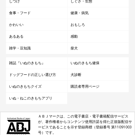
しつけ
しぐさ・生態
食事・フード
健康・病気
かわいい
おもしろ
あるある
感動
雑学・豆知識
柴犬
雑誌『いぬのきもち』
いぬのきもち健保
ドッグフードの正しい選び方
犬診断
いぬのきもちクイズ
購読者専用ページ
いぬ・ねこのきもちアプリ
ＡＢＪマークは、この電子書店・電子書籍配信サービス
が、著作権者からコンテンツ使用許諾を得た正規版配信サ
ービスであることを示す登録商標（登録番号 第11091003
号）です。