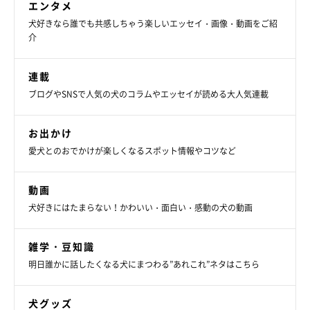
エンタメ
おこめちゃんの性格は一言でいうと、
「かまってちゃん」
なのだ
犬好きなら誰でも共感しちゃう楽しいエッセイ・画像・動画をご紹
介
そう。人のことがとにかく大好きで、ドッグランに行ってもほか
の犬と遊ばず、その飼い主さんたちのところに行って“ヘソ天ポ
連載
ーズ”でアピールするのだとか。
ブログやSNSで人気の犬のコラムやエッセイが読める大人気連載
そんなおこめちゃんを見て、飼い主さんは
「人じゃなくてワンち
お出かけ
ゃんと遊んでー！」
と思うこともしばしばあるそうですが、そん
愛犬とのおでかけが楽しくなるスポット情報やコツなど
なところもおこめちゃんらしくて可愛いと話します。
動画
犬好きにはたまらない！かわいい・面白い・感動の犬の動画
雑学・豆知識
明日誰かに話したくなる犬にまつわる”あれこれ”ネタはこちら
犬グッズ