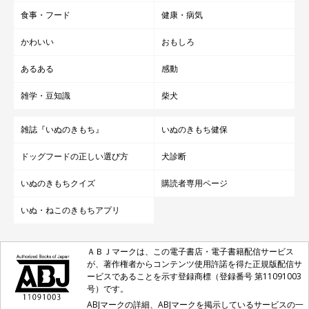
食事・フード
健康・病気
かわいい
おもしろ
あるある
感動
雑学・豆知識
柴犬
雑誌『いぬのきもち』
いぬのきもち健保
ドッグフードの正しい選び方
犬診断
いぬのきもちクイズ
購読者専用ページ
いぬ・ねこのきもちアプリ
ＡＢＪマークは、この電子書店・電子書籍配信サービス
が、著作権者からコンテンツ使用許諾を得た正規版配信サ
ービスであることを示す登録商標（登録番号 第11091003
号）です。
ABJマークの詳細、ABJマークを掲示しているサービスの一