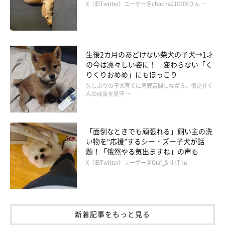
X（旧Twitter）ユーザー＠chacha210309さん …
生後2カ月のあどけない柴犬の子犬→1才
の今は凛々しい姿に！ 変わらない「く
りくりおめめ」にもほっこり
久しぶりの子犬育てに悪戦苦闘しながら、慎之介く
んの成長を見守 …
「面倒なときでも頑張れる」飼い主の洗
い物を“応援”するシー・ズー子犬が話
題！「俄然やる気出ますね」の声も
X（旧Twitter）ユーザー＠Olaf_ShihThu
おこめちゃんはどんなコ？
新着記事をもっと見る