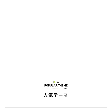
人気テーマ
「あざといポーズ」で可愛さ満点のおこめちゃん
@okome_1224