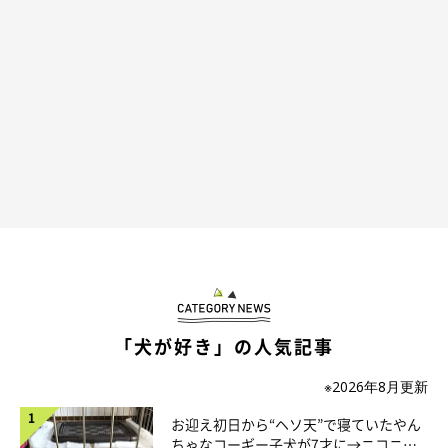
おもちゃを取ろうと必死！
@okome_1224
「犬が好き」の人気記事
ちなみに動画には映っていませんが、おこめちゃんは外に出たお
もちゃを前足を伸ばして自力で回収し、“無限ループ”して遊んで
※2026年8月更新
いたそうです。
お迎え初日から“ヘソ天”で寝ていたやん
ちゃなコーギー子犬が7才に→ニコニ