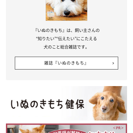
作れたらいいな」
関連記事:
『いぬのきもち』は、飼い主さんの
“猿期”真っ只中だったポメラニアンの子犬 2才
の現在、ふわふわな姿に成長した変化にキュ
“知りたい”“伝えたい”にこたえる
ン！
換毛期特有の“猿期”だったポメラニアンの子犬・おこめちゃんが、
犬のこと総合雑誌です。
2才でふわふわな成犬に。生後5カ月から成長を見守ってきた飼い主
さんが感じた変化や、愛らしい日常エピソードを紹介します。
雑誌『いぬのきもち』
写真提供・取材協力／
@okome_1224
さん／X（旧Twitter）
取材・文／二宮ねこむ
※この記事は投稿者さまに取材し、了承の上制作したものです。
2024年9月時点の情報であり、現在と異なる場合があります。