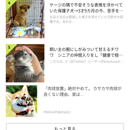
ケージの隅で不安そうな表情を浮かべて
いた保護子犬→3才9カ月の今、苦手を克
服し頼もしいコに成長！
お迎え当日は緊張した様子を見せていた元野犬の保
護子犬。あれか …
別の日に撮影した動画。おもちゃを外に出すのが上達しました！
@okome_1224
さらに、おこめちゃんにはこんな賢い一面もあるそうで……。
飼い主の腕にしがみついて甘えるチワ
ワ シニアの仲間入りをし「健康で穏や
かな暮らしが続いてほしい」と願う
こちらは、X（旧Twitter）ユーザー＠kotubusuk …
飼い主さん：
「また賢いなと思うのが、飼い主が不在のときはケージの外にお
もちゃを出さないんです！
『おこめがおもちゃを外に出す→飼
い主がケージの中に戻す』の一連の流れが遊び
だと思っているよ
「肉球放置」絶対やめて。 カサカサ肉球が
良くない理由、実は...
うで、この日以降も飼い主がそばにいるときだけ頻繁にやるよう
になりました」
PR(AIGATE株式会社)
おこめちゃんはかまってほしいときに、自分から飼い主さんのも
もっと見る
とにおもちゃを持ってくるタイプなのだそう。今回の行動も、