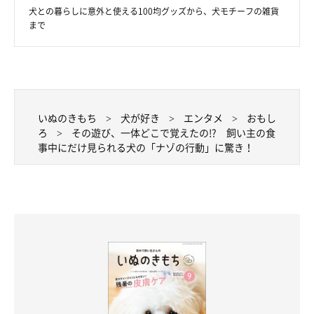
犬との暮らしに意外と使える100均グッズから、犬モチーフの雑貨
まで
夜の散歩を楽しむおこめちゃん
@okome_1224
いぬのきもち
犬が好き
エンタメ
おもし
飼い主さんのXには、飼い主さんと楽しそうに遊ぶ様子や、散歩
ろ
その遊び、一体どこで覚えたの!? 飼い主の食
事中にだけ見られる犬の「ナゾの行動」に驚き！
する様子、おいしそうにごはんを食べる様子など、幸せいっぱい
に過ごすおこめちゃんの姿が投稿されています。
おこめちゃんとこれからどのような日々を送っていきたいのか、
飼い主さんは今の気持ちをこう話しています。
飼い主さん：
「まだ1才なので、おこめの知らない楽しいことがまだまだこれ
からもたくさんあると思います。一緒に楽しい思い出をたくさん