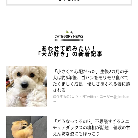
「おもちゃを外に出したら注目してもらえると思ったのではない
か」
と、飼い主さんは推測します。
あわせて読みたい！
え、その遊びいつ覚えたのww
#ポメラニアン
「犬が好き」の新着記事
pic.twitter.com/s0zL7wzAlf
— おこめ【ポメラニアン】 (@okome_1224)
June 6, 2024
「小さくて心配だった」生後2カ月の子
犬は約6年後、ゴハンをモリモリ食べて
たくましく成長！優しさあふれる姿に癒
される
紹介するのは、X（旧Twitter）ユーザー@ginchan
…
外に出すのだんだん上手になってますね？
#ポメラニアン
pic.twitter.com/d20Go6B66e
— おこめ【ポメラニアン】 (@okome_1224)
July 26, 2024
「どうなってるの!?」不思議すぎるミニ
チュアダックスの寝相が話題 普段の甘
えん坊な姿にもほっこり