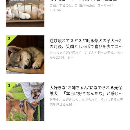
おこめちゃんは今までこうした行動をしたことがなかったため、
コ“コーギースマイル”が魅力のコに成
ご紹介するのは、X（旧Twitter）ユーザー＠
飼い主さんは
「びっくりしましたし、本当にいつできるようにな
長！
Kus1oK …
ったのか不思議でした」
と驚き。
遊び疲れてスヤスヤ眠る柴犬の子犬→2
カ月後、笑顔としっぽで喜びを表すコに
成長！
おもちゃで遊び疲れて、こてんと眠った子犬。あれ
から2カ月、表 …
大好きな“お姉ちゃん”になでられる元保
護犬 「本当に好きなんだな」と感じる
表情にほっこり
散歩中、大好きな人になでられて、うれしそうな表
情を見せる元保 …