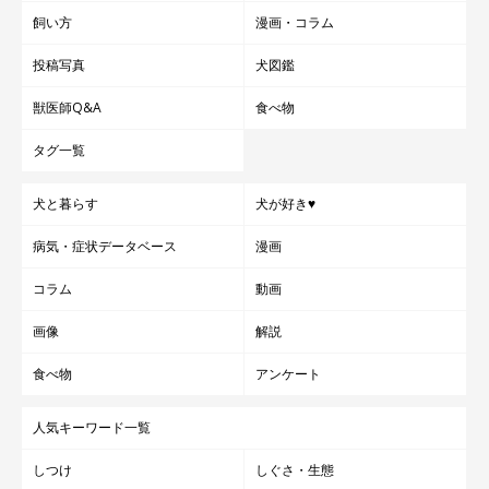
飼い方
漫画・コラム
投稿写真
犬図鑑
獣医師Q&A
食べ物
タグ一覧
犬と暮らす
犬が好き♥
病気・症状データベース
漫画
コラム
動画
画像
解説
食べ物
アンケート
人気キーワード一覧
しつけ
しぐさ・生態