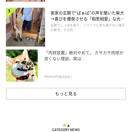
実家の玄関で“ばぁば”の声を聞いた柴犬
→喜びを爆発させる「相思相愛」な光景
にほっこり
玄関でしっぽを振り、ソワソワと落ち着かない様子
の柴犬。その先 …
「肉球放置」絶対やめて。 カサカサ肉球が
良くない理由、実は...
犬と散歩するのに虫ぐらい平気になれよって話なんですが
PR(AIGATE株式会社)
無理なものは無理なんだよ…
もっと見る