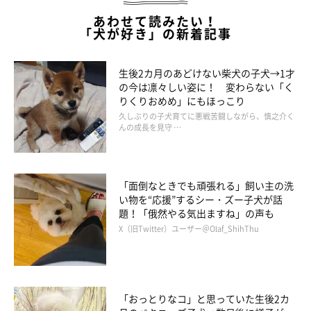
あわせて読みたい！
「犬が好き」の新着記事
生後2カ月のあどけない柴犬の子犬→1才
の今は凛々しい姿に！ 変わらない「く
りくりおめめ」にもほっこり
久しぶりの子犬育てに悪戦苦闘しながら、慎之介く
んの成長を見守 …
登場人物紹介
「面倒なときでも頑張れる」飼い主の洗
い物を“応援”するシー・ズー子犬が話
題！「俄然やる気出ますね」の声も
X（旧Twitter）ユーザー＠Olaf_ShihThu
「おっとりなコ」と思っていた生後2カ