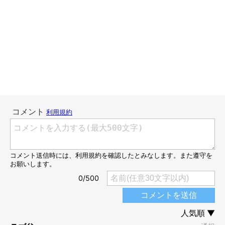
こんにちは、スズメ天狗。です。
今の時期、犬の体に色々くっついてきますよね。
てんすけはもふもふの上に毛が細く、いろんなものをくっつけや
すい毛質。
一番多いのが引っ付き虫や花の花粉、種。
次にあるのがアリなんです。
羽虫は毛がもふもふのせいかあまり付かず、飛んでる系の虫は意
外と大丈夫。
困るのが登ってくる系の虫です。青虫が付いてたこともありま