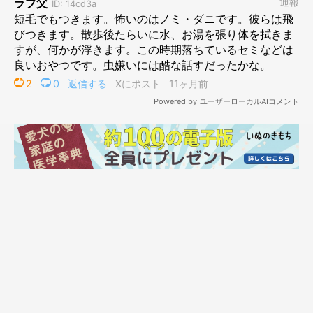
す。
最近見かけるのが、アリ。
この時期、散歩のあとは汗だくになるので、毎日着ていく上着を
洗濯しています。
すると、そのとき水の上をアリが必死で泳いでいるのを発見。
私自身は地面に上着を付けることがないし、上着はツルツルした
素材で出来てるので、アリが登ってきても落ちるはず。
とすると考えられるのは「てんすけを抱っこしたとき」に付いた
可能性。
てんすけの頭をご機嫌で歩いているアリを見つけたときもある
し。（てんすけは気にならないらしい）
このまま家に入られると困るので、最近は玄関でブラッシングを