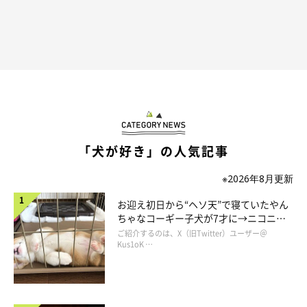
したり、ウェットティッシュで体を拭くようにしてます。
私は虫がめちゃくちゃ苦手なので、他の虫を付けてこないでくれ
よ…と願う毎日。
こういう時、短毛の子だとあまり付かないんだろうか…と思いま
す。
「犬が好き」の人気記事
※2026年8月更新
前に顔に小さい虫が付いてて悲鳴あげられた
お迎え初日から“ヘソ天”で寝ていたやん
ことがあるボク
ちゃなコーギー子犬が7才に→ニコニ
コ“コーギースマイル”が魅力のコに成
ご紹介するのは、X（旧Twitter）ユーザー＠
長！
Kus1oK …