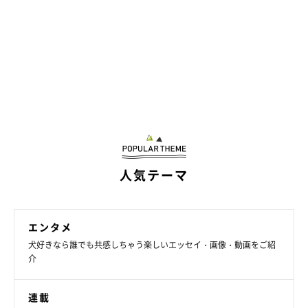
作者のブログとSNS
人気テーマ
連載とは別の漫画が載っています。
・ブログ「こぐま犬と散歩〜元保護犬の漫画日記〜」
https://suzumetengu.hatenablog.com/
エンタメ
犬好きなら誰でも共感しちゃう楽しいエッセイ・画像・動画をご紹
介
写真や動画、日常の生活が載っています。
・X（旧ツイッター）：
@kogumaken
連載
・Instagram：
@suzumetengu