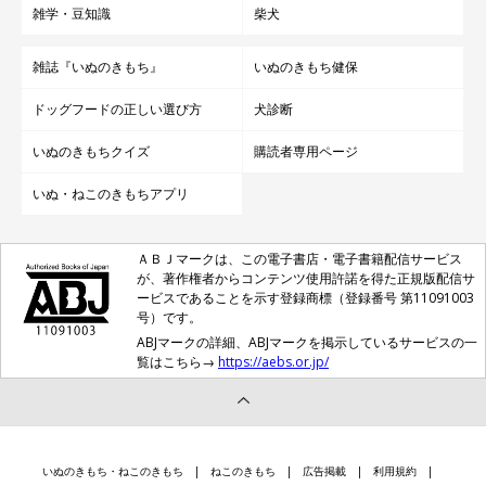
雑学・豆知識
柴犬
雑誌『いぬのきもち』
いぬのきもち健保
ドッグフードの正しい選び方
犬診断
いぬのきもちクイズ
購読者専用ページ
いぬ・ねこのきもちアプリ
ＡＢＪマークは、この電子書店・電子書籍配信サービス
が、著作権者からコンテンツ使用許諾を得た正規版配信サ
ービスであることを示す登録商標（登録番号 第11091003
号）です。
ABJマークの詳細、ABJマークを掲示しているサービスの一
覧はこちら→
https://aebs.or.jp/
いぬのきもち・ねこのきもち
ねこのきもち
広告掲載
利用規約