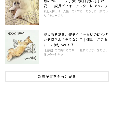
月のペキニーズ子犬→数日後に様子が一
変！ 成長ビフォーアフターにほっこり
お迎え初日は、人懐っこくておっとりした印象だっ
たペキニーズの …
柴犬あるある、楽そうじゃないのになぜ
か気持ちよさそうなとこ｜連載「ここ掘
れここ柴」vol.317
【連載】ここ掘れここ柴 一見するとさっきとどう
違うのかわから …
新着記事をもっと見る