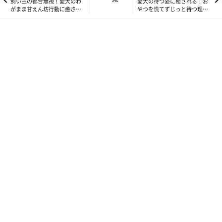
飼い主の都合無視！愛犬のわ
愛犬の待つ姿に癒される！お
がまま甘えん坊行動に癒され
やつを慌てずじっと待つ理由
る｜連載「こぐま犬てんす
｜連載「こぐま犬てんすけ」
け」vol.292
vol.294