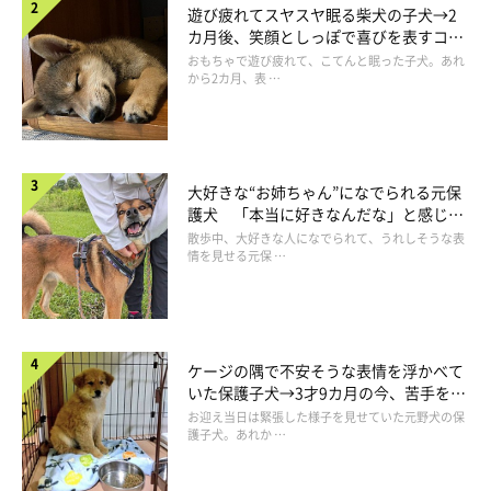
遊び疲れてスヤスヤ眠る柴犬の子犬→2
カ月後、笑顔としっぽで喜びを表すコに
成長！
おもちゃで遊び疲れて、こてんと眠った子犬。あれ
から2カ月、表 …
大好きな“お姉ちゃん”になでられる元保
護犬 「本当に好きなんだな」と感じる
表情にほっこり
散歩中、大好きな人になでられて、うれしそうな表
情を見せる元保 …
ケージの隅で不安そうな表情を浮かべて
いた保護子犬→3才9カ月の今、苦手を克
服し頼もしいコに成長！
お迎え当日は緊張した様子を見せていた元野犬の保
護子犬。あれか …