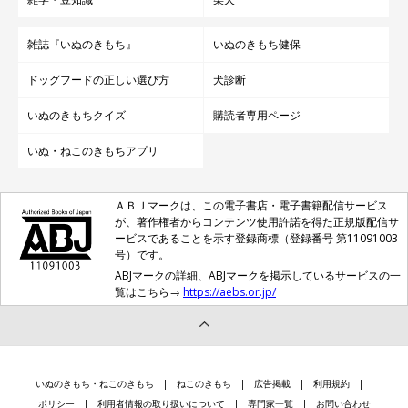
雑誌『いぬのきもち』
いぬのきもち健保
ドッグフードの正しい選び方
犬診断
いぬのきもちクイズ
購読者専用ページ
いぬ・ねこのきもちアプリ
ＡＢＪマークは、この電子書店・電子書籍配信サービス
が、著作権者からコンテンツ使用許諾を得た正規版配信サ
ービスであることを示す登録商標（登録番号 第11091003
号）です。
ABJマークの詳細、ABJマークを掲示しているサービスの一
覧はこちら→
https://aebs.or.jp/
いぬのきもち・ねこのきもち
ねこのきもち
広告掲載
利用規約
ポリシー
利用者情報の取り扱いについて
専門家一覧
お問い合わせ