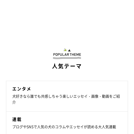
関連記事:
「初めてのお鼻クンクン」をする先住犬と新入
り子犬 「出会って3日目」の光景が尊い！
紹介するのは、X（旧Twitter）ユーザー@mamesiba_natsuさんが
投稿していた写真。鼻と鼻をくっつけている2頭の愛犬・なつちゃ
ん（撮影時6才）、ここちゃん（撮影時、生後4カ月）が写っていま
す。撮影当時は、子犬のここちゃんを家族に迎えて3日目のことだ
ったそう。当時のエピソードなど、飼い主さんに話を聞きました。
写真提供・取材協力／
@mamesiba_natsu
さん／X（旧Twitter）
取材・文／雨宮カイ
※この記事は投稿者さまに取材し、了承の上制作したものです。
人気テーマ
2025年7月時点の情報であり、現在と異なる場合があります。
エンタメ
犬好きなら誰でも共感しちゃう楽しいエッセイ・画像・動画をご紹
介
連載
ブログやSNSで人気の犬のコラムやエッセイが読める大人気連載