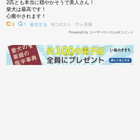
こちらは、ここちゃんを家族に迎えて7カ月が経ったころに撮影
した一枚。
「お休みの日にお庭で遊ぶ姉妹を撮影した」
とのこと
ですが、2頭の雰囲気を見ると良い関係を築きながら暮らしてい
ることが伝わってきます。
「おうちに来て表情が優しくなったのはなっちゃんが優しいからだね」
@mamesiba_natsu