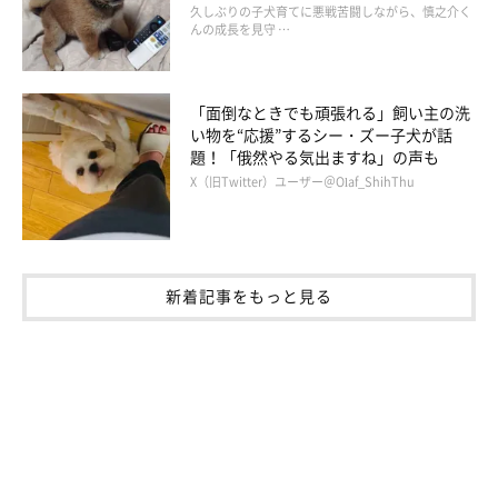
久しぶりの子犬育てに悪戦苦闘しながら、慎之介く
んの成長を見守 …
「面倒なときでも頑張れる」飼い主の洗
い物を“応援”するシー・ズー子犬が話
題！「俄然やる気出ますね」の声も
X（旧Twitter）ユーザー＠Olaf_ShihThu
仲良く日向ぼっこ♪
@mamesiba_natsu
新着記事をもっと見る
ここちゃんに毎日優しく接しているなつちゃんに、飼い主さんは
「感謝の気持ちでいっぱいです」
と話していました。
これからも2頭仲良く、飼い主さんのもとで楽しく暮らしていっ
てほしいですね！