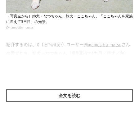
（写真左から）姉犬・なつちゃん、妹犬・ここちゃん。「ここちゃんを家族
に迎えて3日目」の光景。
@mamesiba_natsu
紹介するのは、X（旧Twitter）ユーザー
@mamesiba_natsu
さん
の愛犬たち。姉犬・なつちゃん（撮影時6才4カ月／柴犬／左）
と、妹犬・ここちゃん（撮影時、生後4カ月／柴犬／右）です。
こちらの写真は、
子犬のここちゃんを家族に迎えて3日目の光景
だそう。ここちゃんのそばにそっと寄り添っているように見える
全文を読む
なつちゃんですが、実は撮影時にこんな出来事があったそうで
す。
飼い主さん：
「普段はどのワンコにも穏やかななっちゃんが、ここちゃんを見