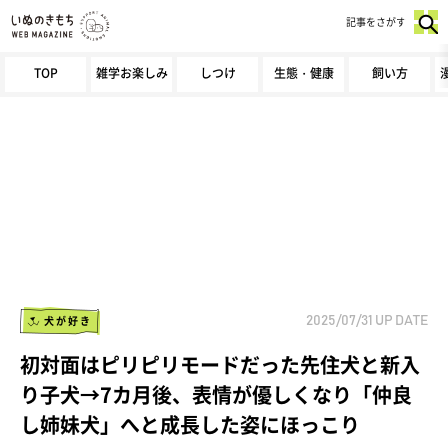
記事をさがす
TOP
雑学お楽しみ
しつけ
生態・健康
飼い方
犬が好き
2025/07/31
UP DATE
初対面はピリピリモードだった先住犬と新入
り子犬→7カ月後、表情が優しくなり「仲良
し姉妹犬」へと成長した姿にほっこり