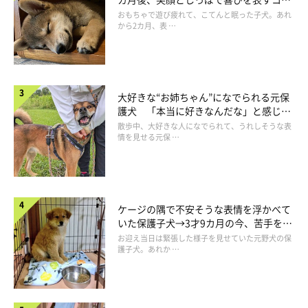
成長！
おもちゃで遊び疲れて、こてんと眠った子犬。あれ
から2カ月、表 …
大好きな“お姉ちゃん”になでられる元保
護犬 「本当に好きなんだな」と感じる
表情にほっこり
ここちゃんに優しく接してくれたなつちゃん
散歩中、大好きな人になでられて、うれしそうな表
情を見せる元保 …
に、感謝の気持ちでいっぱい
ケージの隅で不安そうな表情を浮かべて
いた保護子犬→3才9カ月の今、苦手を克
服し頼もしいコに成長！
お迎え当日は緊張した様子を見せていた元野犬の保
護子犬。あれか …