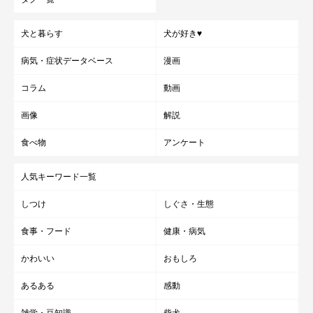
犬と暮らす
犬が好き♥
病気・症状データベース
漫画
コラム
動画
画像
解説
食べ物
アンケート
人気キーワード一覧
しつけ
しぐさ・生態
食事・フード
健康・病気
かわいい
おもしろ
あるある
感動
雑学・豆知識
柴犬