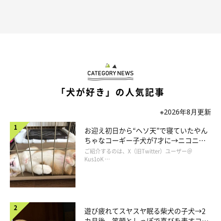
飼い主さんは2枚の写真を比較して、
「なっちゃんのおかげで、
ここちゃんの表情が優しくなった」
と感じているようです。
飼い主さん：
「寂しがりやで怖がりなここちゃんですが、なっちゃんがそばに
「犬が好き」の人気記事
いると安心するようです。優しいなっちゃんのおかげで、ここち
ゃんは柔らかい表情に変わったように感じます」
※2026年8月更新
お迎え初日から“ヘソ天”で寝ていたやん
ちゃなコーギー子犬が7才に→ニコニ
コ“コーギースマイル”が魅力のコに成
ご紹介するのは、X（旧Twitter）ユーザー＠
長！
Kus1oK …
遊び疲れてスヤスヤ眠る柴犬の子犬→2
カ月後、笑顔としっぽで喜びを表すコに