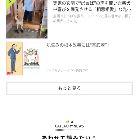
実家の玄関で“ばぁば”の声を聞いた柴犬
→喜びを爆発させる「相思相愛」な光景
にほっこり
玄関でしっぽを振り、ソワソワと落ち着かない様子
の柴犬。その先 …
肌悩みの根本改善には“基底膜”！
PR(エリクシール on 美的.com)
可愛らしいツーショット！
@mamesiba_natsu
もっと見る
なつちゃんとここちゃんが一緒に暮らし始めて、9カ月が経過
（取材時）しました。今ではすっかり“仲良し姉妹犬”になったと
いい、日常では微笑ましい光景がたくさん見られるのだとか。
飼い主さん：
あわせて読みたい！