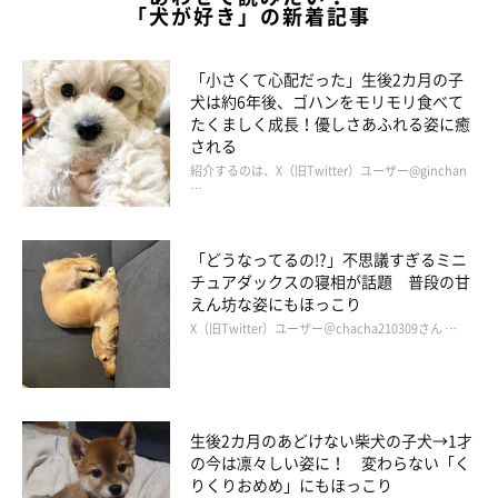
「犬が好き」の新着記事
「穏やかな性格のなっちゃんは、おもちゃはすべてここちゃんに
貸してあげるし、一緒に遊んであげています。ここちゃんが鳴け
ばすぐに飛んでいく、優しいお姉ちゃんです。
「小さくて心配だった」生後2カ月の子
犬は約6年後、ゴハンをモリモリ食べて
たくましく成長！優しさあふれる姿に癒
2頭が寄り添っている姿を見ると、
『仲良し姉妹になったなぁ』
される
と実感します」
紹介するのは、X（旧Twitter）ユーザー@ginchan
…
「どうなってるの!?」不思議すぎるミニ
チュアダックスの寝相が話題 普段の甘
えん坊な姿にもほっこり
X（旧Twitter）ユーザー＠chacha210309さん …
生後2カ月のあどけない柴犬の子犬→1才
の今は凛々しい姿に！ 変わらない「く
りくりおめめ」にもほっこり