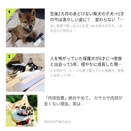
生後2カ月のあどけない柴犬の子犬→1才
の今は凛々しい姿に！ 変わらない「く
りくりおめめ」にもほっこり
幼い表情で飼い主さんを見つめる柴犬の子犬。1才
を迎えた現在は …
人を怖がっていた保護犬が6才に→家族
と出会って5年、穏やかに成長した現在
の姿にグッとくる
人を怖がり、ケージの奥で震えていた保護犬。家族
と出会って5年 …
「肉球放置」絶対やめて。 カサカサ肉球が
良くない理由、実は...
PR(AIGATE株式会社)