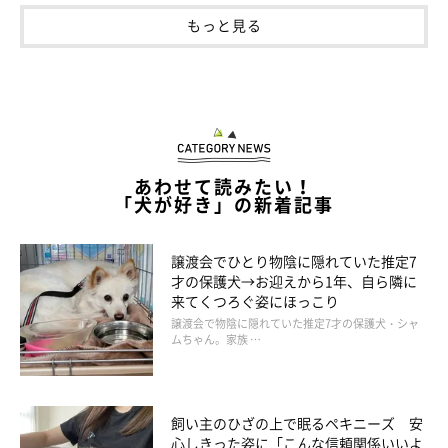
もっと見る
楽しそうに駆け回る様子のぷぅすけくん（生後11カ月頃）
puusuke_maru
飼い主さん曰く、やんちゃだけど
犬見知りな一面もある
というぷ
ぅすけくん。そのため、よく貸し切りのドッグランに行くのだと
か。
あわせて読みたい！
「犬が好き」の新着記事
「動くことが大好きなのでとっても楽しそうに遊んでくれて見て
るこっちも幸せになります」と飼い主さんは話してくれました。
譲渡会でひとり物陰に隠れていた推定7
才の保護犬→お迎えから1年、自ら隣に
また、ぷぅすけくんの魅力はなんといっても甘えん坊なところな
来てくつろぐ姿にほっこり
のだそう。
譲渡会で物陰に隠れていた推定7才の保護犬・シャ
ムちゃん。家族 …
飼い主さん：
「寝る時は絶対にくっついて寝る！1日3回は絶対抱っこ！暇さえ
飼い主のひざの上で眠るペキニーズ 安
あれば『ぼくとあそんで！』と
ワガママすぎるけど、なんせお顔
心しきった姿に「こんな信頼関係いいよ