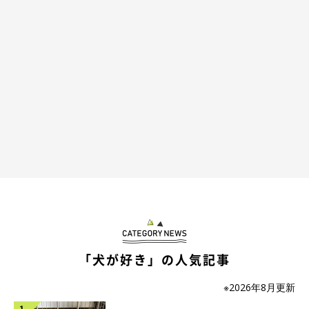
2才の誕生日を迎えたぷぅすけくん
puusuke_maru
こちらは、2才の誕生日を迎えたぷぅすけくんです。
2枚の写真を見比べて飼い主さんはこのように振り返ります。
飼い主さん：
「かなり顔立ちが大人っぽくなったかなと思います。キリッとし
た気がする…（笑）今でも私から見れば赤ちゃんですが（笑）」
また、行動面でも変化が見られるそうで...
飼い主さん：
「ひとりでお留守番が出来るようになったり、私が落ち込んでた
「犬が好き」の人気記事
らそばで寄り添ってくれたり…。
やんちゃですがとっても優しい
コになりました
」
※2026年8月更新