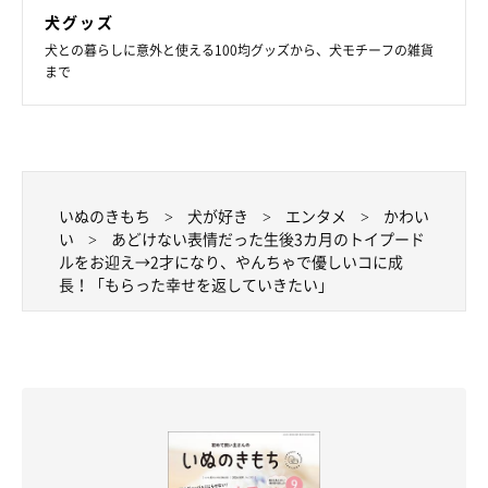
て幸せに暮らせているので、もらった幸せをしっかり返していき
犬グッズ
たいですね」
犬との暮らしに意外と使える100均グッズから、犬モチーフの雑貨
まで
写真提供・取材協力／
@puusuke_maru
さん／X（旧Twitter）
取材・文／COCO
※この記事は投稿者さまに取材し、了承の上制作したものです。
2026年6月時点の情報であり、現在と異なる場合があります。
いぬのきもち
犬が好き
エンタメ
かわい
い
あどけない表情だった生後3カ月のトイプード
ルをお迎え→2才になり、やんちゃで優しいコに成
長！「もらった幸せを返していきたい」