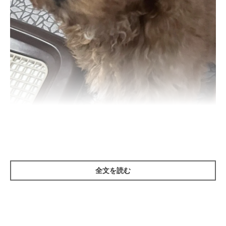
全文を読む
生後3カ月頃のぷぅすけくん
puusuke_maru
紹介するのは、X（旧Twitter）ユーザー
@puusuke_maru
さんの