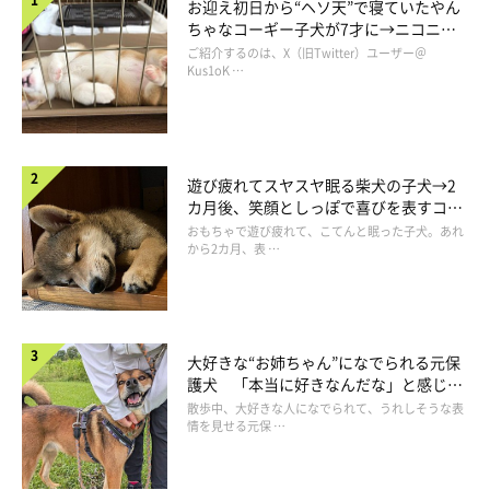
お迎え初日から“ヘソ天”で寝ていたやん
ちゃなコーギー子犬が7才に→ニコニ
コ“コーギースマイル”が魅力のコに成
ご紹介するのは、X（旧Twitter）ユーザー＠
長！
Kus1oK …
遊び疲れてスヤスヤ眠る柴犬の子犬→2
カ月後、笑顔としっぽで喜びを表すコに
成長！
おもちゃで遊び疲れて、こてんと眠った子犬。あれ
から2カ月、表 …
大好きな“お姉ちゃん”になでられる元保
護犬 「本当に好きなんだな」と感じる
表情にほっこり
ぷぅすけくんはどんなコ？
散歩中、大好きな人になでられて、うれしそうな表
情を見せる元保 …