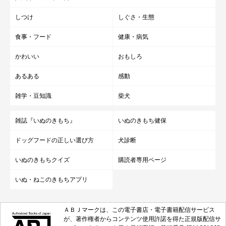
しつけ
しぐさ・生態
食事・フード
健康・病気
かわいい
おもしろ
あるある
感動
雑学・豆知識
柴犬
雑誌『いぬのきもち』
いぬのきもち健保
ドッグフードの正しい選び方
犬診断
いぬのきもちクイズ
購読者専用ページ
いぬ・ねこのきもちアプリ
ＡＢＪマークは、この電子書店・電子書籍配信サービス
が、著作権者からコンテンツ使用許諾を得た正規版配信サ