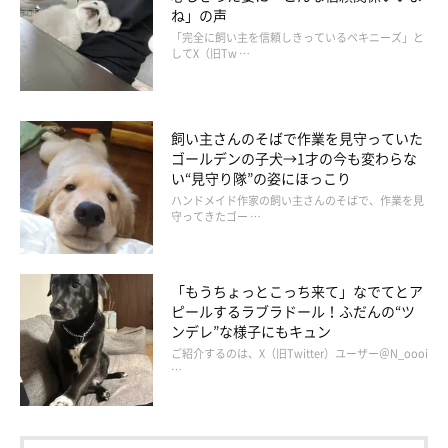
が可愛いのでどれだけ疲れていても全部許しちゃいますね
ね」の声
（笑）
」
「完全に飼い主を信頼しきっているペキニーズ」と
してX（旧Tw …
飼い主さんのそばで作業を見守っていた
ゴールデンの子犬→1才の今も変わらな
い“見守り隊”の姿にほっこり
ハンドメイド作家の飼い主さんのそばで、作業を見
守ってきたゴー …
「もうちょっとこっち来て」なでてとア
ピールするラブラドール！ふだんの“ツ
ンデレ”な様子にもキュン
ご紹介するのは、X（旧Twitter）ユーザー＠N_oooi
…