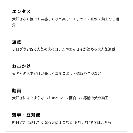
エンタメ
犬好きなら誰でも共感しちゃう楽しいエッセイ・画像・動画をご紹
介
連載
シャッター音が鳴るとキメ顔をするぷぅすけくん（1才頃）
ブログやSNSで人気の犬のコラムやエッセイが読める大人気連載
puusuke_maru
お出かけ
最後に、飼い主さんにとってぷぅすけくんはどのような存在か、
愛犬とのおでかけが楽しくなるスポット情報やコツなど
また、これからぷぅすけくんとどのように過ごしていきたいか、
飼い主さんの思いを聞きました。
動画
犬好きにはたまらない！かわいい・面白い・感動の犬の動画
飼い主さん：
「ぷぅすけは私の命より大切な家族です。元々わたしの体調が良
雑学・豆知識
くなく、セラピードッグとしてぷぅすけにはおうちに来てもらっ
明日誰かに話したくなる犬にまつわる”あれこれ”ネタはこちら
ていて。ぷぅすけが来てからおかげさまで体調もすごく良くなっ