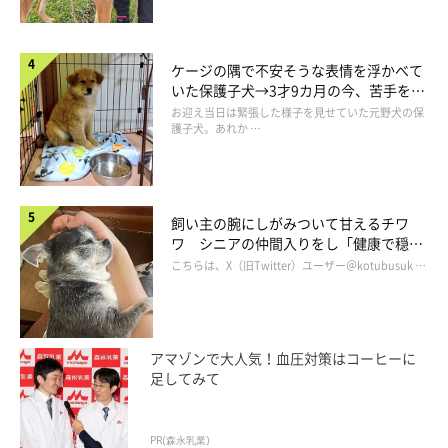
ケージの隅で不安そうな表情を浮かべて
いた保護子犬→3才9カ月の今、苦手を克
服し頼もしいコに成長！
お迎え当日は緊張した様子を見せていた元野犬の保
護子犬。あれか …
飼い主の腕にしがみついて甘えるチワ
6回目の「うちのコ記念日」を迎え、今年メ
ワ シニアの仲間入りをし「健康で穏や
イちゃんは10才に
かな暮らしが続いてほしい」と願う
こちらは、X（旧Twitter）ユーザー＠kotubusuk …
アマゾンで大人気！血圧対策はコーヒーに
足してみて
PR(森永乳業)