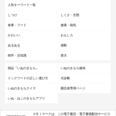
人気キーワード一覧
しつけ
しぐさ・生態
食事・フード
健康・病気
かわいい
おもしろ
あるある
感動
雑学・豆知識
柴犬
雑誌『いぬのきもち』
いぬのきもち健保
ドッグフードの正しい選び方
犬診断
いぬのきもちクイズ
購読者専用ページ
いぬ・ねこのきもちアプリ
ＡＢＪマークは、この電子書店・電子書籍配信サービス