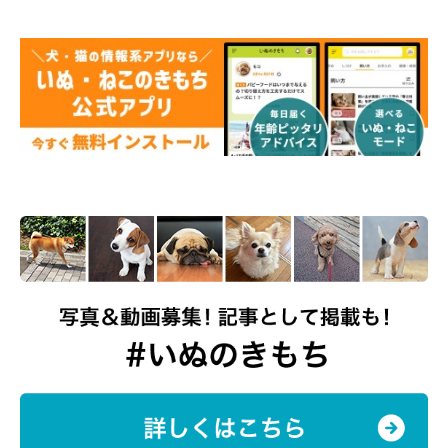
飼い主さん：
「メイに一番伝えたいのは、『わが家に来てくれて本当にありが
とう』という感謝の気持ちです。メイの存在そのものが、飼い主
の毎日の元気の源になっています。メイが『このうちに来てよか
った』と、少しでも思ってくれていたらうれしいな、といつも感
じています。
そして、今年で10才になったメイ。これからも無理をせず、おい
しいものをたくさん食べて、大好きな公園へお出かけをして、元
気で健康に、メイらしくのんびり穏やかな毎日を1日でも長く一
緒に過ごしていこうね、と伝えたいです」
メイちゃんは今、幸せに暮らしていることがわかりました。
写真提供・取材協力／
＠saradog0704
さん／X（旧Twitter）
取材・文／長谷部サチ