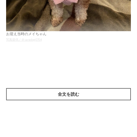
お迎え当時のメイちゃん
写真提供／＠saradog0704
メイちゃんが飼い主さん宅に迎えられたのは、4才のとき。飼い
主さんによると、メイちゃんは元保護犬だそうで、お迎え当時は
対応に悩むことも多かったといいます。
飼い主さん：
全文を読む
「お迎えしたばかりの頃は、環境の変化もあってか夜鳴きがとて
もひどく、不安そうな様子を見せることも多々ありました。ま
た、お外の世界に対しても強い恐怖心があったようで、最初は地
面を歩くことすらできず……。