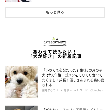
もっと見る
あわせて読みたい！
「犬が好き」の新着記事
「小さくて心配だった」生後2カ月の子
犬は約6年後、ゴハンをモリモリ食べて
たくましく成長！優しさあふれる姿に癒
される
紹介するのは、X（旧Twitter）ユーザー@ginchan
…
6回目の「うちのコ記念日」に投稿された写真
＠saradog0704
「どうなってるの!?」不思議すぎるミニ