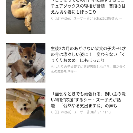
チュアダックスの寝相が話題 普段の甘
えん坊な姿にもほっこり
飼い主さんによると、メイちゃんは今年で10才に。最近の様子に
X（旧Twitter）ユーザー＠chacha210309さん …
ついて伺うと、こんなことを教えてくれました。
飼い主さん：
「ふだんの様子としてはとてもマイペースで、寝ている時間も多
生後2カ月のあどけない柴犬の子犬→1才
の今は凛々しい姿に！ 変わらない「く
くなってきましたが、おやつの時間の催促だけは絶対に忘れませ
りくりおめめ」にもほっこり
ん。
久しぶりの子犬育てに悪戦苦闘しながら、慎之介く
んの成長を見守 …
また、とてもおりこうなので、飼い主の指示に合わせて『オテ』
『オスワリ』『フセ』ができるのはもちろん、『お留守番してい
「面倒なときでも頑張れる」飼い主の洗
てね』と言うと、自ら進んでケージに入って待っていてくれま
い物を“応援”するシー・ズー子犬が話
す。
題！「俄然やる気出ますね」の声も
X（旧Twitter）ユーザー＠Olaf_ShihThu
飼い主の指示をしっかりわかってくれる賢さと、おやつを全力で
ワクワク待つ無邪気な姿、そのギャップのすべてがメイの愛おし