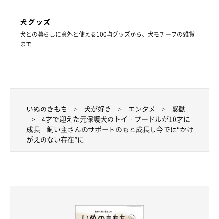
犬グッズ
犬との暮らしに意外と使える100均グッズから、犬モチーフの雑貨
まで
甘えるような表情で飼い主さんを見つめるメイちゃん
＠saradog0704
いぬのきもち
犬が好き
エンタメ
感動
そんなメイちゃんについて「言葉は話せなくても、こちらの気持
4才で迎えた元保護犬のトイ・プードルが10才に
成長 飼い主さんのサポートのもと成長し今では“かけ
ちに寄り添って、私たちがうれしいときは一緒に喜び、少し疲れ
がえのない存在”に
ているときは静かに隣にいてくれる、かけがえのないパートナー
です」と話す飼い主さん。
最後に、メイちゃんへの思いを伺うと、次のように教えてくれま
した。