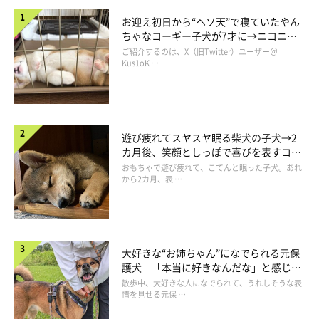
お迎え初日から“ヘソ天”で寝ていたやん
ちゃなコーギー子犬が7才に→ニコニ
お散歩中のメイちゃんの様子
コ“コーギースマイル”が魅力のコに成
ご紹介するのは、X（旧Twitter）ユーザー＠
＠saradog0704
長！
Kus1oK …
飼い主さん：
「また、あんなに怖がっていたお外も、今では大好きな公園がで
き、そこで楽しそうにお散歩できるまでになりました。
遊び疲れてスヤスヤ眠る柴犬の子犬→2
カ月後、笑顔としっぽで喜びを表すコに
成長！
おもちゃで遊び疲れて、こてんと眠った子犬。あれ
そんな成長したメイの姿を見ると、とても感慨深くなりますし、
から2カ月、表 …
本当に愛おしく、大きな幸せを感じます」
大好きな“お姉ちゃん”になでられる元保
護犬 「本当に好きなんだな」と感じる
表情にほっこり
散歩中、大好きな人になでられて、うれしそうな表
情を見せる元保 …