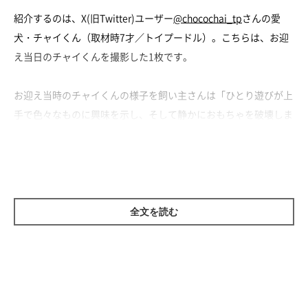
紹介するのは、X(旧Twitter)ユーザー
@chocochai_tp
さんの愛
犬・チャイくん（取材時7才／トイプードル）。こちらは、お迎
え当日のチャイくんを撮影した1枚です。
お迎え当時のチャイくんの様子を飼い主さんは「ひとり遊びが上
手で色々なものに興味を示し、そして静かにおもちゃを破壊しま
くるコでした」と話します。
では、7才を迎えるチャイくんはどんなコに成長したのでしょう
か。
全文を読む
チャイくんはこんなコに成長しました！