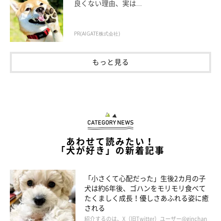
良くない理由、実は...
PR(AIGATE株式会社)
もっと見る
あわせて読みたい！
「犬が好き」の新着記事
おもちゃで遊ぶチャイくん
@chocochai_tp
「小さくて心配だった」生後2カ月の子
犬は約6年後、ゴハンをモリモリ食べて
飼い主さん曰く、チャイくんは「マイペースでおっとり甘えん
たくましく成長！優しさあふれる姿に癒
坊、そして天真爛漫で物おじをしない性格」とのこと。
される
紹介するのは、X（旧Twitter）ユーザー@ginchan