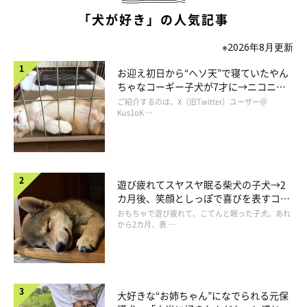
飼い主さん：
「犬が好き」の人気記事
「
力加減を覚えておもちゃを破壊しなくなりました（笑）
今は何
※2026年8月更新
でも優しく遊びます。あとは飼い主の言う事をよく理解できる様
になりました。言葉を理解し先回りして行動するので、助かる時
お迎え初日から“ヘソ天”で寝ていたやん
ちゃなコーギー子犬が7才に→ニコニ
とそうでない時があります。反対に前足ちょいちょいと目線だけ
コ“コーギースマイル”が魅力のコに成
ご紹介するのは、X（旧Twitter）ユーザー＠
で要求し、飼い主を意のままに動かす時もあります（笑）」
長！
Kus1oK …
遊び疲れてスヤスヤ眠る柴犬の子犬→2
カ月後、笑顔としっぽで喜びを表すコに
成長！
おもちゃで遊び疲れて、こてんと眠った子犬。あれ
から2カ月、表 …
大好きな“お姉ちゃん”になでられる元保