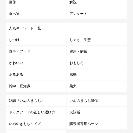
画像
解説
食べ物
アンケート
人気キーワード一覧
しつけ
しぐさ・生態
食事・フード
健康・病気
かわいい
おもしろ
あるある
感動
雑学・豆知識
柴犬
雑誌『いぬのきもち』
いぬのきもち健保
ドッグフードの正しい選び方
犬診断
いぬのきもちクイズ
購読者専用ページ