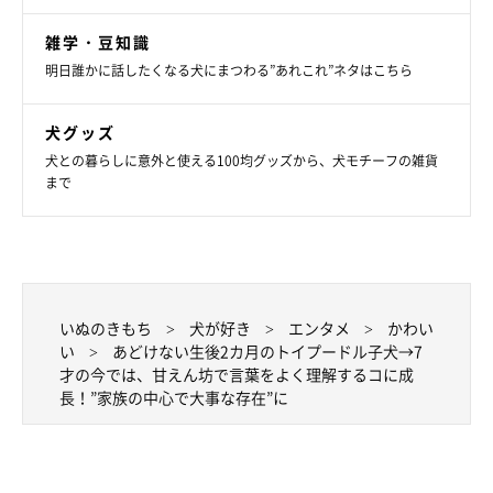
雑学・豆知識
明日誰かに話したくなる犬にまつわる”あれこれ”ネタはこちら
犬グッズ
ぬいぐるみと一緒に寝るチャイくん
犬との暮らしに意外と使える100均グッズから、犬モチーフの雑貨
まで
@chocochai_tp
最後に、飼い主さんにとってチャイくんはどのような存在か、ま
た、これからどのように過ごして行きたいかについて聞きまし
た。
いぬのきもち
犬が好き
エンタメ
かわい
い
あどけない生後2カ月のトイプードル子犬→7
飼い主さん：
才の今では、甘えん坊で言葉をよく理解するコに成
「
家族の中心で、とても大事な存在です。
ついこの前お迎えした
長！”家族の中心で大事な存在”に
ばかりだと思っていたのに、あっという間に7才になってしまい
ました。人よりも早いスピードで犬生を歩むチャイが、元気に楽
しく長生きしてくれることが、私たち家族の願いです」