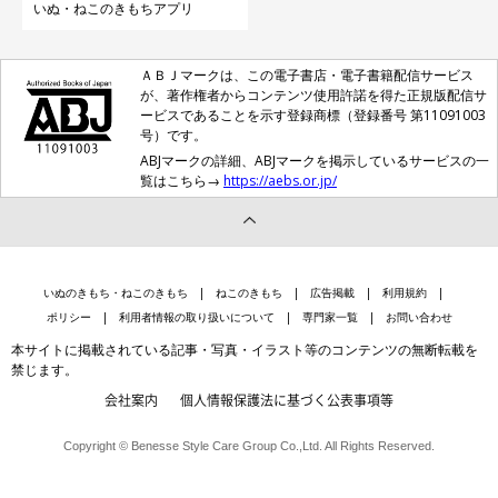
いぬ・ねこのきもちアプリ
ＡＢＪマークは、この電子書店・電子書籍配信サービス
が、著作権者からコンテンツ使用許諾を得た正規版配信サ
ービスであることを示す登録商標（登録番号 第11091003
号）です。
ABJマークの詳細、ABJマークを掲示しているサービスの一
覧はこちら→
https://aebs.or.jp/
いぬのきもち・ねこのきもち
ねこのきもち
広告掲載
利用規約
ポリシー
利用者情報の取り扱いについて
専門家一覧
お問い合わせ
本サイトに掲載されている記事・写真・イラスト等のコンテンツの無断転載を
禁じます。
会社案内
個人情報保護法に基づく公表事項等
Copyright © Benesse Style Care Group Co.,Ltd. All Rights Reserved.