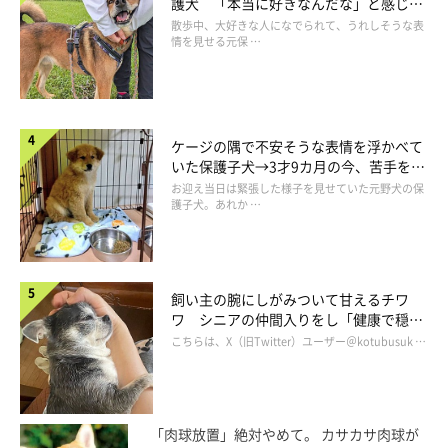
護犬 「本当に好きなんだな」と感じる
表情にほっこり
散歩中、大好きな人になでられて、うれしそうな表
情を見せる元保 …
ケージの隅で不安そうな表情を浮かべて
チャイくんはどんなコ？
いた保護子犬→3才9カ月の今、苦手を克
服し頼もしいコに成長！
お迎え当日は緊張した様子を見せていた元野犬の保
護子犬。あれか …
飼い主の腕にしがみついて甘えるチワ
ワ シニアの仲間入りをし「健康で穏や
かな暮らしが続いてほしい」と願う
こちらは、X（旧Twitter）ユーザー＠kotubusuk …
「肉球放置」絶対やめて。 カサカサ肉球が