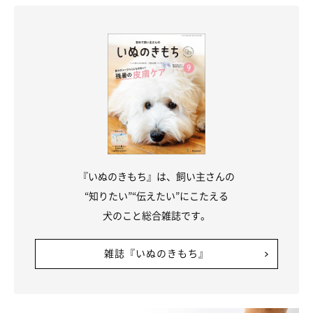
写真提供・取材協力／
@chocochai_tp
さん／X（旧Twitter）
取材・文／COCO
※この記事は投稿者さまに取材し、了承の上制作したものです。
2026年5月時点の情報であり、現在と異なる場合があります。
『いぬのきもち』は、飼い主さんの
“知りたい”“伝えたい”にこたえる
犬のこと総合雑誌です。
雑誌『いぬのきもち』