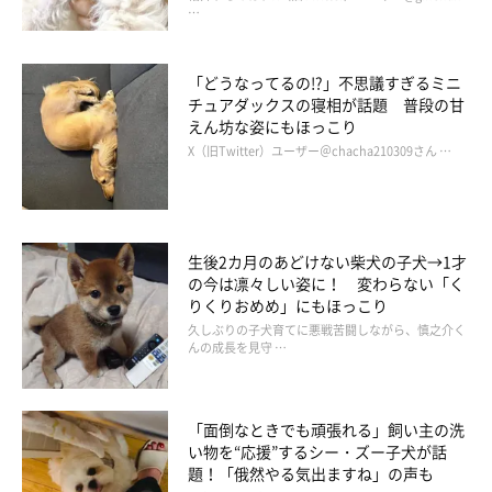
…
そんなチャイくんの魅力を飼い主さんに聞いてみると…
「どうなってるの!?」不思議すぎるミニ
飼い主さん：
チュアダックスの寝相が話題 普段の甘
「人も犬も大好きで、どこに行ってもかわいがられ、ずっとしっ
えん坊な姿にもほっこり
ぽを振っています。
おっとりとした仕草と、信頼しきって見つめ
X（旧Twitter）ユーザー＠chacha210309さん …
てくる瞳が魅力でいつもメロメロになっています
」
また、チャイくんと一緒にいて幸せ・楽しいと感じるエピソード
生後2カ月のあどけない柴犬の子犬→1才
も飼い主さんに教えてもらいました。
の今は凛々しい姿に！ 変わらない「く
りくりおめめ」にもほっこり
飼い主さん：
久しぶりの子犬育てに悪戦苦闘しながら、慎之介く
んの成長を見守 …
「一緒にいるだけで常に幸せなのですが、特に在宅勤務時に足元
でおとなしく待っている姿に癒されます。基本、飼い主がいる時
はべったりとくっついて離れません。そして仕事が終ったのを見
「面倒なときでも頑張れる」飼い主の洗
い物を“応援”するシー・ズー子犬が話
計らって甘えてくるのがいじらしく、全力で甘やかします。ボー
題！「俄然やる気出ますね」の声も
ル遊びも好きで、楽しそうな笑顔で追いかけている姿に、飼い主