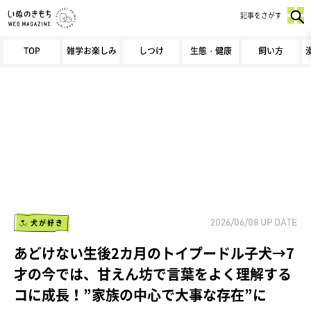
記事をさがす
TOP
雑学お楽しみ
しつけ
生態・健康
飼い方
犬が好き
2026/06/08
UP DATE
あどけない生後2カ月のトイプードル子犬→7
才の今では、甘えん坊で言葉をよく理解する
コに成長！”家族の中心で大事な存在”に