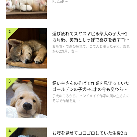
長！
Kus1oK …
遊び疲れてスヤスヤ眠る柴犬の子犬→2
カ月後、笑顔としっぽで喜びを表すコに
成長！
おもちゃで遊び疲れて、こてんと眠った子犬。あれ
から2カ月、表 …
飼い主さんのそばで作業を見守っていた
ゴールデンの子犬→1才の今も変わらな
い“見守り隊”の姿にほっこり
子犬のころから、ハンドメイド作家の飼い主さんの
そばで作業を見 …
お腹を見せてゴロゴロしていた生後2カ