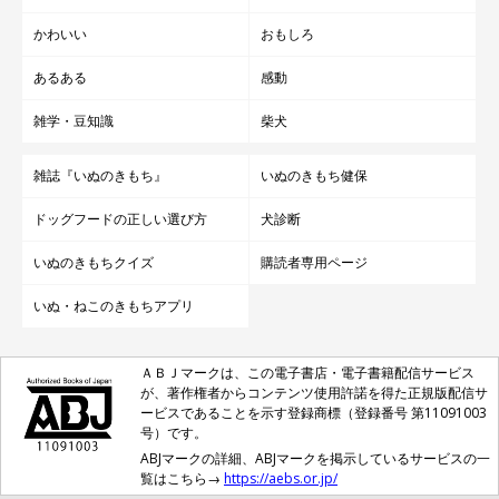
かわいい
おもしろ
あるある
感動
雑学・豆知識
柴犬
雑誌『いぬのきもち』
いぬのきもち健保
ドッグフードの正しい選び方
犬診断
いぬのきもちクイズ
購読者専用ページ
いぬ・ねこのきもちアプリ
ＡＢＪマークは、この電子書店・電子書籍配信サービス
が、著作権者からコンテンツ使用許諾を得た正規版配信サ
ービスであることを示す登録商標（登録番号 第11091003
号）です。
ABJマークの詳細、ABJマークを掲示しているサービスの一
覧はこちら→
https://aebs.or.jp/