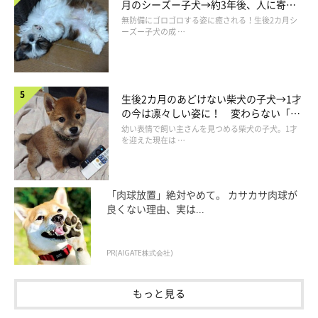
@mate_miroku
月のシーズー子犬→約3年後、人に寄り
添う優しいコに成長した姿にほっこり
無防備にゴロゴロする姿に癒される！生後2カ月シ
ーズー子犬の成 …
カップの底にワンコの
このように飲み物を飲むと……なんと
鼻と口が！！
生後2カ月のあどけない柴犬の子犬→1才
飲み物をいただきながらワンコになれちゃうという、ワンコ好き
の今は凛々しい姿に！ 変わらない「く
にはたまらない仕掛けがあるのです♡
りくりおめめ」にもほっこり
幼い表情で飼い主さんを見つめる柴犬の子犬。1才
を迎えた現在は …
「肉球放置」絶対やめて。 カサカサ肉球が
良くない理由、実は...
PR(AIGATE株式会社)
もっと見る