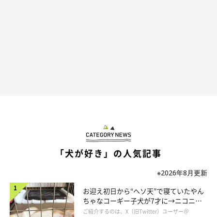
「犬が好き」の人気記事
@yokotakada1
※2026年8月更新
柴犬の弥勒くんの顔にもぴったりおさまる、柴犬マグカップの顔
お迎え初日から“ヘソ天”で寝ていたやん
(｀・ω・´)
ちゃなコーギー子犬が7才に→ニコニ
コ“コーギースマイル”が魅力のコに成
ご紹介するのは、X（旧Twitter）ユーザー＠