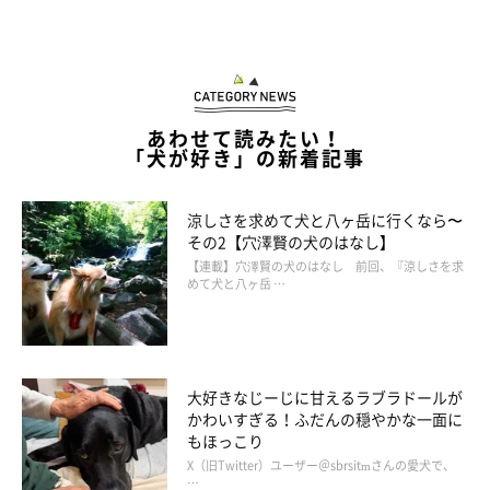
あわせて読みたい！
「犬が好き」の新着記事
涼しさを求めて犬と八ヶ岳に行くなら〜
その2【穴澤賢の犬のはなし】
@mate_miroku
【連載】穴澤賢の犬のはなし 前回、『涼しさを求
めて犬と八ヶ岳 …
ダイソーで見つけたら、全部揃えたくなってしまうほどかわいい
ワンコマグカップ♪ この冬を楽しく乗り切るグッズとして、ぜ
ひチェックしてみてくださいね！
大好きなじーじに甘えるラブラドールが
かわいすぎる！ふだんの穏やかな一面に
もほっこり
★Instagram、Twitterで「#いぬのきもち」「#いぬのきもち部」
X（旧Twitter）ユーザー＠sbrsitmさんの愛犬で、
…