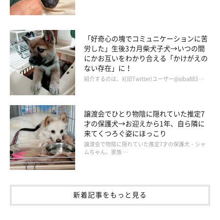
でご投稿いただいた素敵な写真・動画を紹介しています。
「好奇心の塊でコミュニケーションに苦
参照／Instagram（
@m.k_23489
、
@yokotakada1
、
労した」生後3カ月柴犬子犬→いつの間
@mate_miroku
）
にかお互いをわかり合える「かけがえの
ない存在」に！
文／Ayano Yamabuki
紹介するのは、X(旧Twitter)ユーザー@siba883 …
譲渡会でひとり物陰に隠れていた推定7
才の保護犬→お迎えから1年、自ら隣に
来てくつろぐ姿にほっこり
譲渡会で物陰に隠れていた推定7才の保護犬・シャ
ムちゃん。家族 …
新着記事をもっと見る