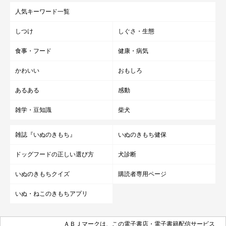
人気キーワード一覧
しつけ
しぐさ・生態
食事・フード
健康・病気
かわいい
おもしろ
あるある
感動
雑学・豆知識
柴犬
雑誌『いぬのきもち』
いぬのきもち健保
ドッグフードの正しい選び方
犬診断
いぬのきもちクイズ
購読者専用ページ
いぬ・ねこのきもちアプリ
ＡＢＪマークは、この電子書店・電子書籍配信サービス