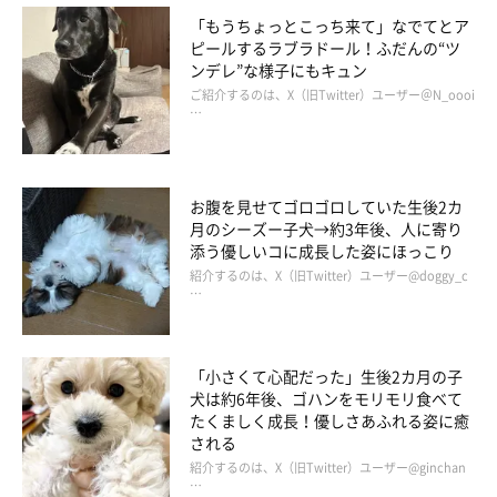
「もうちょっとこっち来て」なでてとア
ピールするラブラドール！ふだんの“ツ
ンデレ”な様子にもキュン
ご紹介するのは、X（旧Twitter）ユーザー＠N_oooi
…
お腹を見せてゴロゴロしていた生後2カ
月のシーズー子犬→約3年後、人に寄り
添う優しいコに成長した姿にほっこり
紹介するのは、X（旧Twitter）ユーザー@doggy_c
…
「小さくて心配だった」生後2カ月の子
犬は約6年後、ゴハンをモリモリ食べて
たくましく成長！優しさあふれる姿に癒
される
紹介するのは、X（旧Twitter）ユーザー@ginchan
…