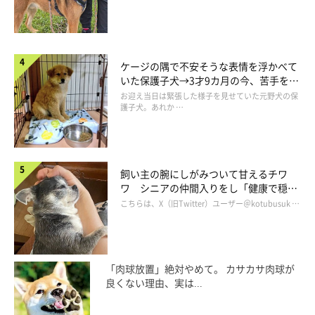
ケージの隅で不安そうな表情を浮かべて
いた保護子犬→3才9カ月の今、苦手を克
服し頼もしいコに成長！
お迎え当日は緊張した様子を見せていた元野犬の保
護子犬。あれか …
飼い主の腕にしがみついて甘えるチワ
ワ シニアの仲間入りをし「健康で穏や
かな暮らしが続いてほしい」と願う
こちらは、X（旧Twitter）ユーザー＠kotubusuk …
「肉球放置」絶対やめて。 カサカサ肉球が
良くない理由、実は...