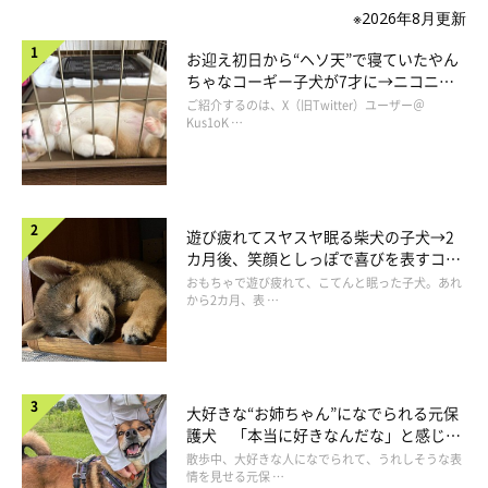
※2026年8月更新
お迎え初日から“ヘソ天”で寝ていたやん
ちゃなコーギー子犬が7才に→ニコニ
コ“コーギースマイル”が魅力のコに成
ご紹介するのは、X（旧Twitter）ユーザー＠
長！
Kus1oK …
遊び疲れてスヤスヤ眠る柴犬の子犬→2
カ月後、笑顔としっぽで喜びを表すコに
成長！
おもちゃで遊び疲れて、こてんと眠った子犬。あれ
から2カ月、表 …
大好きな“お姉ちゃん”になでられる元保
護犬 「本当に好きなんだな」と感じる
表情にほっこり
散歩中、大好きな人になでられて、うれしそうな表
情を見せる元保 …