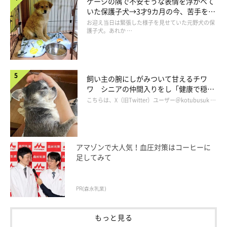
ケージの隅で不安そうな表情を浮かべて
いた保護子犬→3才9カ月の今、苦手を克
服し頼もしいコに成長！
お迎え当日は緊張した様子を見せていた元野犬の保
護子犬。あれか …
飼い主の腕にしがみついて甘えるチワ
ワ シニアの仲間入りをし「健康で穏や
かな暮らしが続いてほしい」と願う
こちらは、X（旧Twitter）ユーザー＠kotubusuk …
アマゾンで大人気！血圧対策はコーヒーに
足してみて
PR(森永乳業)
もっと見る