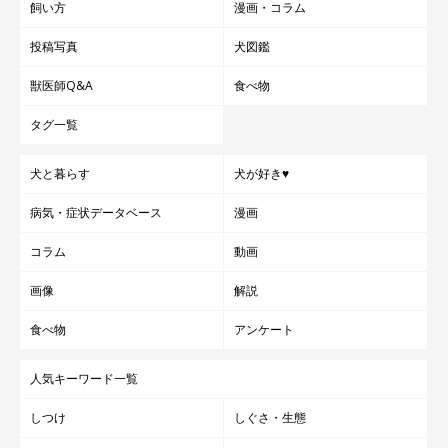
飼い方
漫画・コラム
投稿写真
犬図鑑
獣医師Q&A
食べ物
タグ一覧
犬と暮らす
犬が好き♥
病気・症状データベース
漫画
コラム
動画
画像
解説
食べ物
アンケート
人気キーワード一覧
しつけ
しぐさ・生態