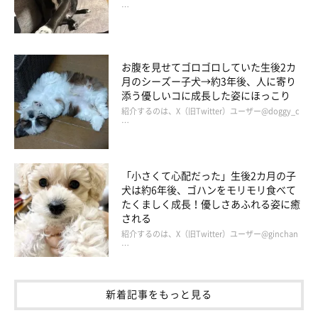
…
お腹を見せてゴロゴロしていた生後2カ
月のシーズー子犬→約3年後、人に寄り
添う優しいコに成長した姿にほっこり
紹介するのは、X（旧Twitter）ユーザー@doggy_c
…
「小さくて心配だった」生後2カ月の子
犬は約6年後、ゴハンをモリモリ食べて
たくましく成長！優しさあふれる姿に癒
される
紹介するのは、X（旧Twitter）ユーザー@ginchan
…
新着記事をもっと見る