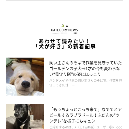
あわせて読みたい！
「犬が好き」の新着記事
飼い主さんのそばで作業を見守っていた
ゴールデンの子犬→1才の今も変わらな
い“見守り隊”の姿にほっこり
ハンドメイド作家の飼い主さんのそばで、作業を見
守ってきたゴー …
「もうちょっとこっち来て」なでてとア
ピールするラブラドール！ふだんの“ツ
ンデレ”な様子にもキュン
ご紹介するのは、X（旧Twitter）ユーザー＠N_oooi