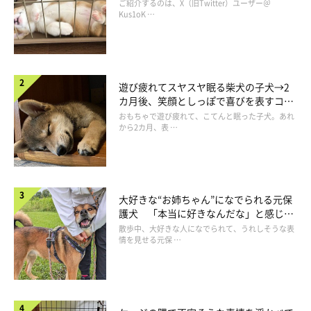
コ“コーギースマイル”が魅力のコに成
ご紹介するのは、X（旧Twitter）ユーザー＠
長！
Kus1oK …
遊び疲れてスヤスヤ眠る柴犬の子犬→2
カ月後、笑顔としっぽで喜びを表すコに
成長！
おもちゃで遊び疲れて、こてんと眠った子犬。あれ
から2カ月、表 …
リンク
大好きな“お姉ちゃん”になでられる元保
護犬 「本当に好きなんだな」と感じる
著者のツイッター：よしこ（めー語）
表情にほっこり
散歩中、大好きな人になでられて、うれしそうな表
情を見せる元保 …
ブログ『パグ嫁と姑』