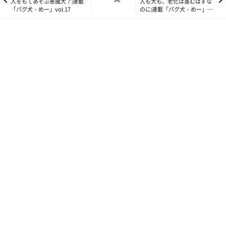
人をもてあそぶ悪魔犬？|連載
人も犬も、老化は進むはずな
「パグ犬・めー」vol.17
のに|連載「パグ犬・めー」
vol.19