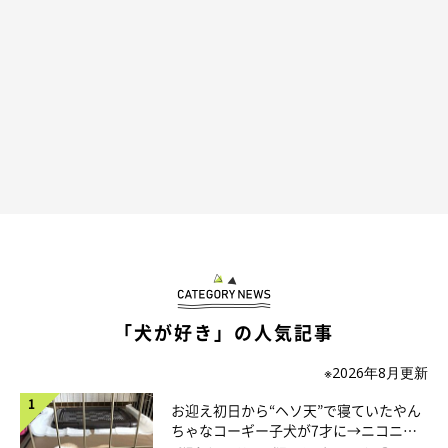
ルウェアです。暑い夏もとっても涼しく☆
モデル：めーさん（１３才オス）
プロフィール
よしこ
13才のパグ・めーと暮らしています。趣味は犬の漫画を
描くこと。著書に「パグまんが めー語」（河出書房新社）、
「めー先生ですよ」（幻冬舎）など。めーは食いしんぼうでよく
寝る犬です。よその人が大好き。
「犬が好き」の人気記事
※2026年8月更新
お迎え初日から“ヘソ天”で寝ていたやん
ちゃなコーギー子犬が7才に→ニコニ