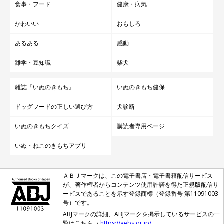
食事・フード
健康・病気
かわいい
おもしろ
あるある
感動
雑学・豆知識
柴犬
雑誌『いぬのきもち』
いぬのきもち健保
ドッグフードの正しい選び方
犬診断
いぬのきもちクイズ
購読者専用ページ
いぬ・ねこのきもちアプリ
ＡＢＪマークは、この電子書店・電子書籍配信サービス
が、著作権者からコンテンツ使用許諾を得た正規版配信サ
ービスであることを示す登録商標（登録番号 第11091003
号）です。
ABJマークの詳細、ABJマークを掲示しているサービスの一
覧はこちら→
https://aebs.or.jp/