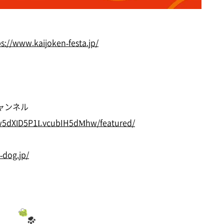
ps://www.kaijoken-festa.jp/
eチャンネル
w5dXlD5P1LvcubIH5dMhw/featured/
s-dog.jp/