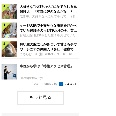
したのでしょうか。今回は、神楽ちゃんの
犬。あれから2カ月、表情や行動にさまざ
成長を飼い主さんと振り返ります！神楽ち
大好きな“お姉ちゃん”になでられる元
まな変化が見られるようになりました。遊
ゃんの成長について聞いた！お迎えから数
び疲れて眠る生後2カ月のなっちゃん遊び
保護犬 「本当に好きなんだな」と感
日後の神楽ちゃん（撮影時生後2カ月）＠
疲れた様子のなっちゃん。@Pkndg_紹介
じる表情にほっこり
散歩中、大好きな人になでられて、うれし
Kus1oKg2vsgdWS2――お迎え当初の神楽
するのは、X（旧Twitter）ユーザー
そうな表情を見せる元保護犬。甘えるよう
ちゃんの様子について教えてください。飼
@Pkndg_さんの愛犬・なっちゃん（取材
ケージの隅で不安そうな表情を浮かべ
な姿に、見ているこちらまでほっこりしま
い主さん： 「お迎え当日から“ヘソ天”で寝
時、生後4カ月／柴犬）。こちらの写真
す。大好きな“お姉ちゃん”に甘える小次郎
ていた保護子犬→3才9カ月の今、苦手
るようなコでし
は、なっちゃんが生後2カ月のころに撮影
くん妹さんになでてもらい、うれしそうな
を克服し頼もしいコに成長！
お迎え当日は緊張した様子を見せていた元
された一枚です。この日、なっちゃんは家
表情を見せる小次郎くん（2026年6月撮
野犬の保護子犬。あれから約3年半、苦手
族と一緒におもちゃで遊んでいました。た
影）。@mika_Jimmy紹介するのは、X（旧
飼い主の腕にしがみついて甘えるチワ
だったことを一つひとつ克服し、家族に寄
くさん遊んで疲れたのか、その後は眠り始
Twitter）ユーザー@mika_Jimmyさんの愛
り添う姿を見せています。お迎え当日、ケ
ワ シニアの仲間入りをし「健康で穏
めたそうです。眠るなっちゃん。
犬・小次郎くん（撮影時5才）。こちら
ージの隅で不安そうにお迎え当日のシルビ
やかな暮らしが続いてほしい」と願う
こちらは、X（旧Twitter）ユーザー＠
@Pkndg_
は、飼い主さんの妹さんと一緒に散歩をし
アちゃん。@nemonemotos今回紹介する
kotubusuke617さんが投稿した写真。写
たときに撮影したという一枚です。この
のは、X（旧Twitter）ユーザー
っているのは、愛犬でチワワのつぶしゃん
事例から学ぶ『特権アクセス管理』
日、飼い主さんは実家から自宅へ帰る途
@nemonemotosさんの愛犬・シルビアち
（本名：こつぶちゃん）です。飼い主さん
中、妹さんと公園で待ち合わせ
ゃん（撮影当時、生後推定2カ月）。飼い
の腕にしがみつくつぶしゃん（撮影時6
主さんが「#最初に撮った一枚」として投
才）＠kotubusuke617撮影当時の状況に
PR(KeeperSecurity)
稿した写真には、ケージの隅で不安そうな
ついて伺うと、飼い主さんはこう教えてく
Recommended by
表情を浮かべるシルビアちゃんの姿が写っ
れました。飼い主さん： 「ある休日のこ
ていました。こちらは、保護犬だったシル
とです。私がソファに座った途端にひざの
上にのってきたので、そのままなでながら
もっと見る
テレビを見ていたのですが、微動だにしな
いので気になって見てみると、腕にしがみ
つくような形で気持ちよさそうに