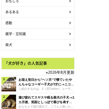
おもしろ
あるある
感動
雑学・豆知識
柴犬
「犬が好き」の人気記事
※2026年8月更新
お迎え初日から“ヘソ天”で寝ていたや
んちゃなコーギー子犬が7才に→ニコニ
コ“コーギースマイル”が魅力のコに成
ご紹介するのは、X（旧Twitter）ユーザー
＠Kus1oKg2vsgdWS2さんの愛犬でウェル
長！
遊び疲れてスヤスヤ眠る柴犬の子犬→2
シュ・コーギー・ペンブロークの神楽ちゃ
ん。今年の8月で7才になるという神楽ちゃ
カ月後、笑顔としっぽで喜びを表すコ
んですが、いったいどんな子犬時代を過ご
に成長！
おもちゃで遊び疲れて、こてんと眠った子