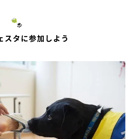
M
u
t
e
ェスタに参加しよう