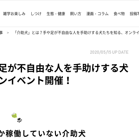
雑学お楽しみ
しつけ
生態・健康
飼い方
漫画・コラム
食べ物
投稿
事
「介助犬」とは？手や足が不自由な人を手助けする犬たちを知る、オンラ
2020/05/15
UP DATE
足が不自由な人を手助けする犬
ンイベント開催！
しか稼働していない介助犬