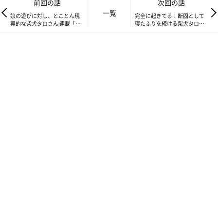
前回の話
次回の話
一覧
娘の遊びに対し、とことん現
完全に起きてる！断固として
実的な柴犬タロさん|連載「モ
寝たふりを続ける柴犬タロさ
フモフ柴とプニプニ娘」第69
ん|連載「モフモフ柴とプニプ
話
ニ娘」第71話
普段からクールな柴犬なので仕方ないと思い、娘に見せてみまし