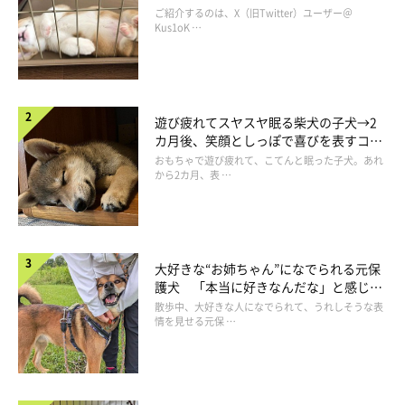
コ“コーギースマイル”が魅力のコに成
ご紹介するのは、X（旧Twitter）ユーザー＠
長！
Kus1oK …
遊び疲れてスヤスヤ眠る柴犬の子犬→2
おやつで娘の心をつかんだ！
カ月後、笑顔としっぽで喜びを表すコに
成長！
おもちゃで遊び疲れて、こてんと眠った子犬。あれ
から2カ月、表 …
大好きな“お姉ちゃん”になでられる元保
護犬 「本当に好きなんだな」と感じる
表情にほっこり
散歩中、大好きな人になでられて、うれしそうな表
情を見せる元保 …