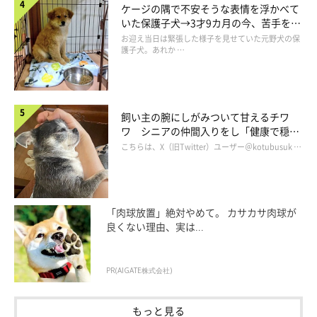
ケージの隅で不安そうな表情を浮かべて
いた保護子犬→3才9カ月の今、苦手を克
服し頼もしいコに成長！
お迎え当日は緊張した様子を見せていた元野犬の保
護子犬。あれか …
飼い主の腕にしがみついて甘えるチワ
ワ シニアの仲間入りをし「健康で穏や
この作戦ならタロさんも指人形と仲良くなってくれるのでは⁉と
かな暮らしが続いてほしい」と願う
こちらは、X（旧Twitter）ユーザー＠kotubusuk …
思い、犬用おやつを指人形で持ち、タロさんに近づいてみまし
た。
「肉球放置」絶対やめて。 カサカサ肉球が
良くない理由、実は...
PR(AIGATE株式会社)
もっと見る