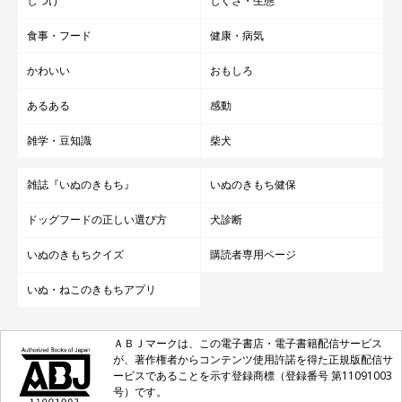
しつけ
しぐさ・生態
食事・フード
健康・病気
かわいい
おもしろ
あるある
感動
雑学・豆知識
柴犬
雑誌『いぬのきもち』
いぬのきもち健保
ドッグフードの正しい選び方
犬診断
いぬのきもちクイズ
購読者専用ページ
いぬ・ねこのきもちアプリ
ＡＢＪマークは、この電子書店・電子書籍配信サービス
が、著作権者からコンテンツ使用許諾を得た正規版配信サ
ービスであることを示す登録商標（登録番号 第11091003
号）です。