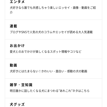
エンタメ
犬好きなら誰でも共感しちゃう楽しいエッセイ・画像・動画をご紹
介
連載
ブログやSNSで人気の犬のコラムやエッセイが読める大人気連載
お出かけ
愛犬とのおでかけが楽しくなるスポット情報やコツなど
動画
犬好きにはたまらない！かわいい・面白い・感動の犬の動画
雑学・豆知識
明日誰かに話したくなる犬にまつわる”あれこれ”ネタはこちら
しかし…おやつがなくなると指人形に全く興味がなくなる娘とタ
ロさん。
犬グッズ