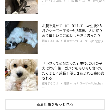
ご紹介するのは、X（旧Twitter）ユーザー＠N_oooi
…
お腹を見せてゴロゴロしていた生後2カ
月のシーズー子犬→約3年後、人に寄り
添う優しいコに成長した姿にほっこり
紹介するのは、X（旧Twitter）ユーザー@doggy_c
…
警戒するタロさん…
やっぱりダメかな？と思って待っていたら、おやつ欲しさが警戒
「小さくて心配だった」生後2カ月の子
心より勝ったのか、タロさんが指人形からおやつを食べてくれま
犬は約6年後、ゴハンをモリモリ食べて
した！
たくましく成長！優しさあふれる姿に癒
される
紹介するのは、X（旧Twitter）ユーザー@ginchan
これで娘もタロさんも、私の手作り指人形が好きになってくれた
…
に間違いない！と思いました。
新着記事をもっと見る