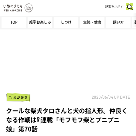
記事をさがす
TOP
雑学お楽しみ
しつけ
生態・健康
飼い方
犬が好き
2020/06/04
UP DATE
クールな柴犬タロさんと犬の指人形。仲良く
なる作戦は⁉|連載「モフモフ柴とプニプニ
娘」第70話