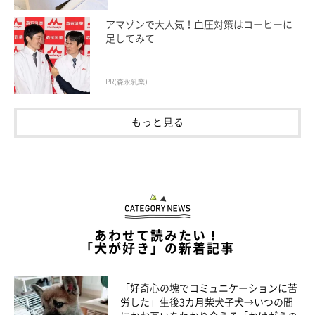
アマゾンで大人気！血圧対策はコーヒーに
足してみて
PR(森永乳業)
もっと見る
しかし、ハァハァしていなくても、やはり暑いようで帰宅すると
すぐにフローリングに横たわり全身を冷やします。大理石やステ
ンレスの冷却ボードなどを置いていた時期もあるのですが、一度
も使ってくれないマロたん…。
あわせて読みたい！
「犬が好き」の新着記事
「好奇心の塊でコミュニケーションに苦
労した」生後3カ月柴犬子犬→いつの間