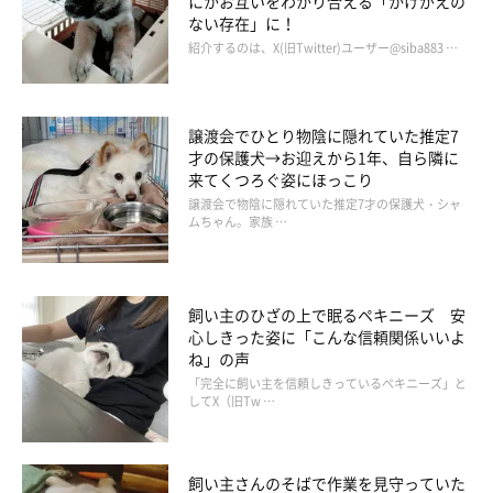
にかお互いをわかり合える「かけがえの
ない存在」に！
紹介するのは、X(旧Twitter)ユーザー@siba883 …
譲渡会でひとり物陰に隠れていた推定7
才の保護犬→お迎えから1年、自ら隣に
来てくつろぐ姿にほっこり
譲渡会で物陰に隠れていた推定7才の保護犬・シャ
ムちゃん。家族 …
飼い主のひざの上で眠るペキニーズ 安
食べることは生きること
心しきった姿に「こんな信頼関係いいよ
ね」の声
「完全に飼い主を信頼しきっているペキニーズ」と
してX（旧Tw …
飼い主さんのそばで作業を見守っていた