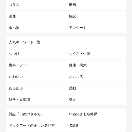
コラム
動画
画像
解説
食べ物
アンケート
人気キーワード一覧
しつけ
しぐさ・生態
食事・フード
健康・病気
かわいい
おもしろ
あるある
感動
雑学・豆知識
柴犬
雑誌『いぬのきもち』
いぬのきもち健保
ドッグフードの正しい選び方
犬診断