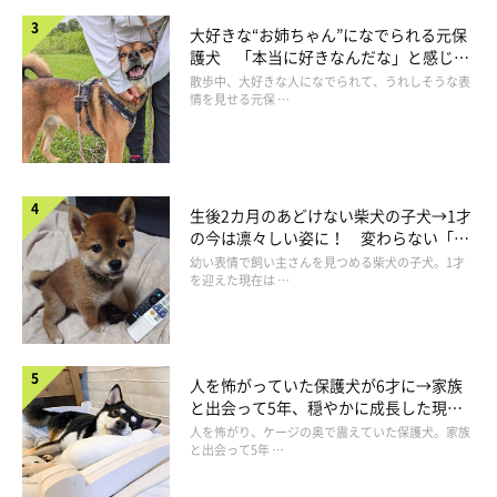
大好きな“お姉ちゃん”になでられる元保
護犬 「本当に好きなんだな」と感じる
表情にほっこり
散歩中、大好きな人になでられて、うれしそうな表
情を見せる元保 …
生後2カ月のあどけない柴犬の子犬→1才
の今は凛々しい姿に！ 変わらない「く
りくりおめめ」にもほっこり
幼い表情で飼い主さんを見つめる柴犬の子犬。1才
を迎えた現在は …
お気に入りの場所でクールダウン
人を怖がっていた保護犬が6才に→家族
と出会って5年、穏やかに成長した現在
の姿にグッとくる
人を怖がり、ケージの奥で震えていた保護犬。家族
と出会って5年 …