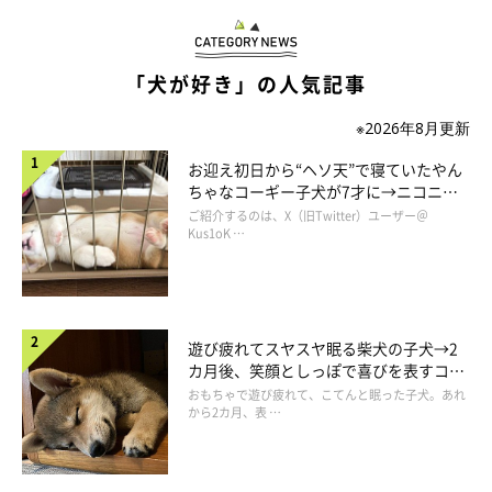
「犬が好き」の人気記事
※2026年8月更新
お迎え初日から“ヘソ天”で寝ていたやん
ちゃなコーギー子犬が7才に→ニコニ
コ“コーギースマイル”が魅力のコに成
ご紹介するのは、X（旧Twitter）ユーザー＠
長！
Kus1oK …
などと、のんびりしている場合ではありません。気温が上がって
マロたんがハァハァする前に帰らなければ。「帰ろう」の一言
遊び疲れてスヤスヤ眠る柴犬の子犬→2
で、自ら神社の裏口に進む勝手知ったるマロたん。お散歩中より
カ月後、笑顔としっぽで喜びを表すコに
やる気が漲っています。
成長！
おもちゃで遊び疲れて、こてんと眠った子犬。あれ
から2カ月、表 …