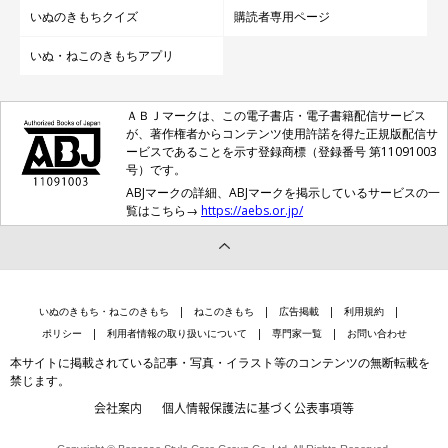
いぬのきもちクイズ
購読者専用ページ
いぬ・ねこのきもちアプリ
ＡＢＪマークは、この電子書店・電子書籍配信サービス
が、著作権者からコンテンツ使用許諾を得た正規版配信サ
ービスであることを示す登録商標（登録番号 第11091003
号）です。
ABJマークの詳細、ABJマークを掲示しているサービスの一
覧はこちら→
https://aebs.or.jp/
いぬのきもち・ねこのきもち
ねこのきもち
広告掲載
利用規約
ポリシー
利用者情報の取り扱いについて
専門家一覧
お問い合わせ
本サイトに掲載されている記事・写真・イラスト等のコンテンツの無断転載を
禁じます。
会社案内
個人情報保護法に基づく公表事項等