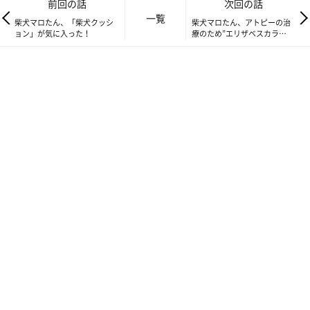
前回の話
次回の話
一覧
柴犬マロたん、「柴犬クッシ
柴犬マロたん、アトピーの治
ョン」が気に入った！
療のため”エリザベスカラ
ー”装着で頑張る！
お盆の予定なし