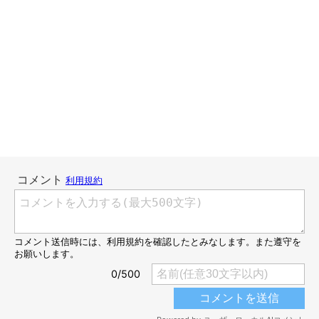
ところで、毎年梅雨明け直後は早朝でも暑いのに今年は幾分マシ
に思える…ってもうお盆も近いからですね。お盆と言えば、例年
は都会から友人知人がマロたんに会いに来てくれるのですが、今
年は一切予定なし。寂しいけど仕方ない。仕方ないけど寂しい。
コロナめ。