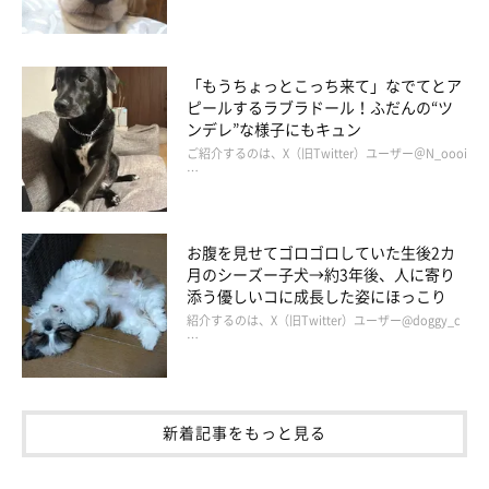
「もうちょっとこっち来て」なでてとア
ピールするラブラドール！ふだんの“ツ
ンデレ”な様子にもキュン
ご紹介するのは、X（旧Twitter）ユーザー＠N_oooi
…
お腹を見せてゴロゴロしていた生後2カ
月のシーズー子犬→約3年後、人に寄り
添う優しいコに成長した姿にほっこり
紹介するのは、X（旧Twitter）ユーザー@doggy_c
…
新着記事をもっと見る