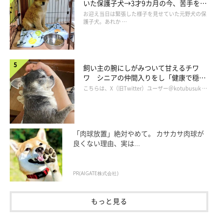
いた保護子犬→3才9カ月の今、苦手を克
服し頼もしいコに成長！
お迎え当日は緊張した様子を見せていた元野犬の保
護子犬。あれか …
飼い主の腕にしがみついて甘えるチワ
ワ シニアの仲間入りをし「健康で穏や
かな暮らしが続いてほしい」と願う
こちらは、X（旧Twitter）ユーザー＠kotubusuk …
「肉球放置」絶対やめて。 カサカサ肉球が
良くない理由、実は...
PR(AIGATE株式会社)
もっと見る