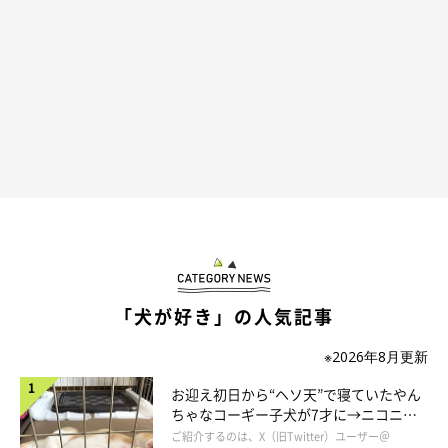
「犬が好き」の人気記事
※2026年8月更新
お迎え初日から“ヘソ天”で寝ていたやん
ちゃなコーギー子犬が7才に→ニコニ
コ“コーギースマイル”が魅力のコに成
ご紹介するのは、X（旧Twitter）ユーザー＠