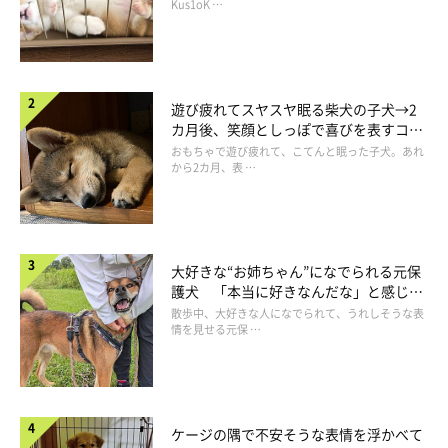
長！
Kus1oK …
遊び疲れてスヤスヤ眠る柴犬の子犬→2
カ月後、笑顔としっぽで喜びを表すコに
成長！
おもちゃで遊び疲れて、こてんと眠った子犬。あれ
から2カ月、表 …
大好きな“お姉ちゃん”になでられる元保
護犬 「本当に好きなんだな」と感じる
表情にほっこり
散歩中、大好きな人になでられて、うれしそうな表
情を見せる元保 …
ケージの隅で不安そうな表情を浮かべて