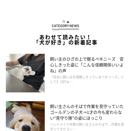
あわせて読みたい！
「犬が好き」の新着記事
飼い主のひざの上で眠るペキニーズ 安
心しきった姿に「こんな信頼関係いいよ
ね」の声
「完全に飼い主を信頼しきっているペキニーズ」と
してX（旧Tw …
飼い主さんのそばで作業を見守っていた
ゴールデンの子犬→1才の今も変わらな
い“見守り隊”の姿にほっこり
ハンドメイド作家の飼い主さんのそばで、作業を見
守ってきたゴー …