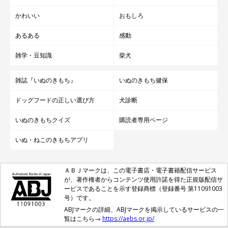
かわいい
おもしろ
あるある
感動
雑学・豆知識
柴犬
雑誌『いぬのきもち』
いぬのきもち健保
ドッグフードの正しい選び方
犬診断
いぬのきもちクイズ
購読者専用ページ
いぬ・ねこのきもちアプリ
ＡＢＪマークは、この電子書店・電子書籍配信サービス
が、著作権者からコンテンツ使用許諾を得た正規版配信サ
ービスであることを示す登録商標（登録番号 第11091003
号）です。
ABJマークの詳細、ABJマークを掲示しているサービスの一
覧はこちら→
https://aebs.or.jp/