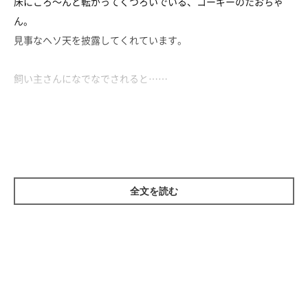
床にころ～んと転がってくつろいでいる、コーギーのたおちゃ
ん。
見事なヘソ天を披露してくれています。
飼い主さんになでなでされると……
のびーっとしたり、足がピョンピョンしたりと、ちょっぴりアレ
ンジをきかせたヘソ天も♡
くつろいでいる姿が愛らしいたおちゃんなのでした。
全文を読む