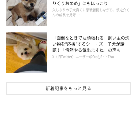
りくりおめめ」にもほっこり
久しぶりの子犬育てに悪戦苦闘しながら、慎之介く
んの成長を見守 …
「面倒なときでも頑張れる」飼い主の洗
い物を“応援”するシー・ズー子犬が話
題！「俄然やる気出ますね」の声も
X（旧Twitter）ユーザー＠Olaf_ShihThu
新着記事をもっと見る