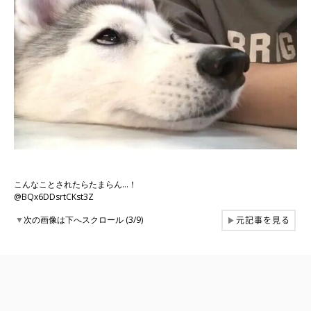
こんなことされたらたまらん…！
@BQx6DDsrtCKst3Z
元記事を見る
▼
次の画像は下へスクロール (3/9)
▶