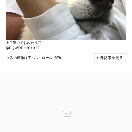
上目遣いでおねだり♡
@BQx6DDsrtCKst3Z
元記事を見る
▼
次の画像は下へスクロール (6/9)
▶