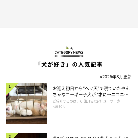
「犬が好き」の人気記事
※2026年8月更新
お迎え初日から“ヘソ天”で寝ていたやん
ちゃなコーギー子犬が7才に→ニコニ
コ“コーギースマイル”が魅力のコに成
ご紹介するのは、X（旧Twitter）ユーザー＠
長！
Kus1oK …