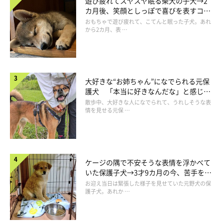
遊び疲れてスヤスヤ眠る柴犬の子犬→2
カ月後、笑顔としっぽで喜びを表すコに
成長！
おもちゃで遊び疲れて、こてんと眠った子犬。あれ
から2カ月、表 …
大好きな“お姉ちゃん”になでられる元保
護犬 「本当に好きなんだな」と感じる
表情にほっこり
散歩中、大好きな人になでられて、うれしそうな表
情を見せる元保 …
ケージの隅で不安そうな表情を浮かべて
いた保護子犬→3才9カ月の今、苦手を克
服し頼もしいコに成長！
お迎え当日は緊張した様子を見せていた元野犬の保
護子犬。あれか …