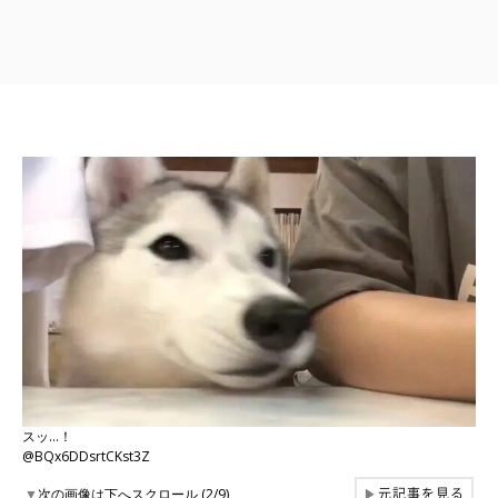
スッ…！
@BQx6DDsrtCKst3Z
元記事を見る
▼
次の画像は下へスクロール (2/9)
▶