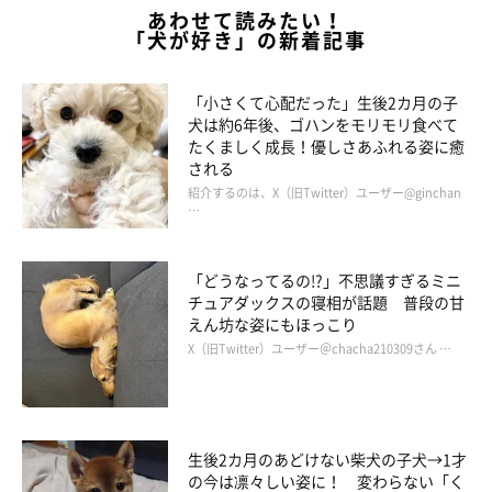
あわせて読みたい！
「犬が好き」の新着記事
「小さくて心配だった」生後2カ月の子
犬は約6年後、ゴハンをモリモリ食べて
たくましく成長！優しさあふれる姿に癒
される
紹介するのは、X（旧Twitter）ユーザー@ginchan
…
「どうなってるの!?」不思議すぎるミニ
チュアダックスの寝相が話題 普段の甘
えん坊な姿にもほっこり
X（旧Twitter）ユーザー＠chacha210309さん …
生後2カ月のあどけない柴犬の子犬→1才
の今は凛々しい姿に！ 変わらない「く