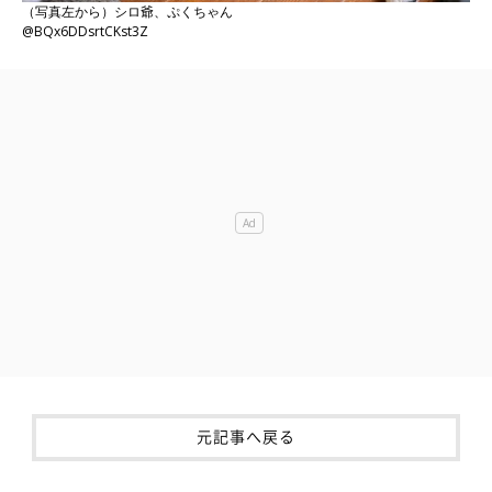
（写真左から）シロ爺、ぷくちゃん
@BQx6DDsrtCKst3Z
元記事へ戻る