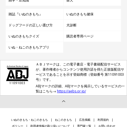
雑学・豆知識
柴犬
雑誌『いぬのきもち』
いぬのきもち健保
ドッグフードの正しい選び方
犬診断
いぬのきもちクイズ
購読者専用ページ
いぬ・ねこのきもちアプリ
ＡＢＪマークは、この電子書店・電子書籍配信サービス
が、著作権者からコンテンツ使用許諾を得た正規版配信サ
ービスであることを示す登録商標（登録番号 第11091003
号）です。
ABJマークの詳細、ABJマークを掲示しているサービスの一
覧はこちら→
https://aebs.or.jp/
いぬのきもち・ねこのきもち
ねこのきもち
広告掲載
利用規約
ポリシー
利用者情報の取り扱いについて
専門家一覧
お問い合わせ