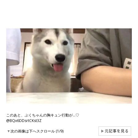
このあと、ぷくちゃんの胸キュン行動が…♡
@BQx6DDsrtCKst3Z
元記事を見る
▼
次の画像は下へスクロール (1/9)
▶