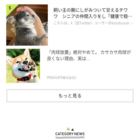
飼い主の腕にしがみついて甘えるチワ
ワ シニアの仲間入りをし「健康で穏や
かな暮らしが続いてほしい」と願う
こちらは、X（旧Twitter）ユーザー＠kotubusuk …
「肉球放置」絶対やめて。 カサカサ肉球が
良くない理由、実は...
PR(AIGATE株式会社)
もっと見る