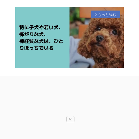
もっと読む
arrow_forward_ios
M
u
t
e