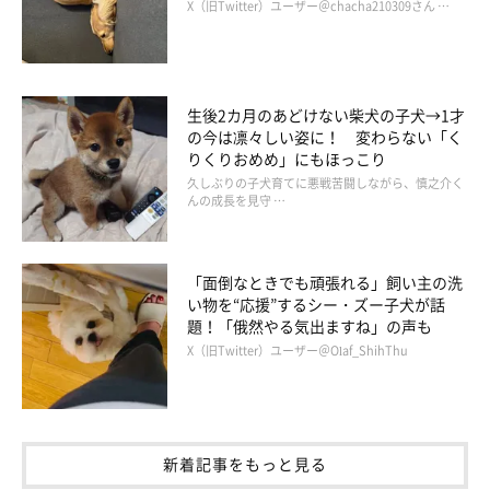
X（旧Twitter）ユーザー＠chacha210309さん …
生後2カ月のあどけない柴犬の子犬→1才
の今は凛々しい姿に！ 変わらない「く
りくりおめめ」にもほっこり
久しぶりの子犬育てに悪戦苦闘しながら、慎之介く
んの成長を見守 …
「面倒なときでも頑張れる」飼い主の洗
い物を“応援”するシー・ズー子犬が話
題！「俄然やる気出ますね」の声も
X（旧Twitter）ユーザー＠Olaf_ShihThu
新着記事をもっと見る