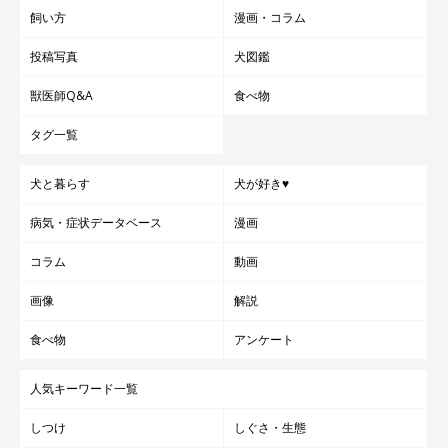
飼い方
漫画・コラム
投稿写真
犬図鑑
獣医師Q&A
食べ物
タグ一覧
犬と暮らす
犬が好き♥
病気・症状データベース
漫画
コラム
動画
画像
解説
食べ物
アンケート
人気キーワード一覧
しつけ
しぐさ・生態