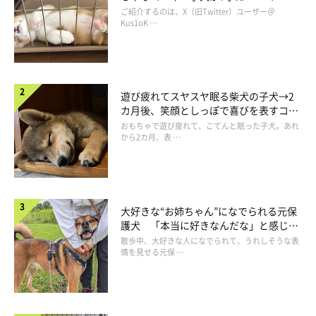
コ“コーギースマイル”が魅力のコに成
ご紹介するのは、X（旧Twitter）ユーザー＠
長！
Kus1oK …
遊び疲れてスヤスヤ眠る柴犬の子犬→2
カ月後、笑顔としっぽで喜びを表すコに
成長！
おもちゃで遊び疲れて、こてんと眠った子犬。あれ
から2カ月、表 …
大好きな“お姉ちゃん”になでられる元保
護犬 「本当に好きなんだな」と感じる
表情にほっこり
散歩中、大好きな人になでられて、うれしそうな表
情を見せる元保 …