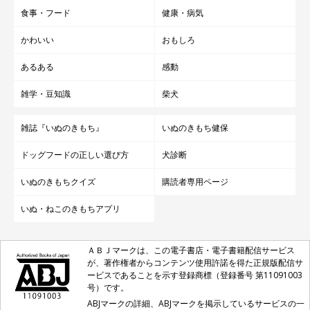
食事・フード
健康・病気
かわいい
おもしろ
あるある
感動
雑学・豆知識
柴犬
雑誌『いぬのきもち』
いぬのきもち健保
ドッグフードの正しい選び方
犬診断
いぬのきもちクイズ
購読者専用ページ
いぬ・ねこのきもちアプリ
ＡＢＪマークは、この電子書店・電子書籍配信サービス
が、著作権者からコンテンツ使用許諾を得た正規版配信サ
ービスであることを示す登録商標（登録番号 第11091003
号）です。
ABJマークの詳細、ABJマークを掲示しているサービスの一