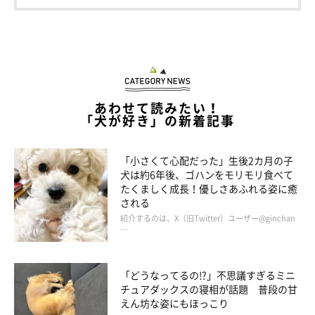
あわせて読みたい！
「犬が好き」の新着記事
「小さくて心配だった」生後2カ月の子
犬は約6年後、ゴハンをモリモリ食べて
たくましく成長！優しさあふれる姿に癒
される
紹介するのは、X（旧Twitter）ユーザー@ginchan
…
「どうなってるの!?」不思議すぎるミニ
チュアダックスの寝相が話題 普段の甘
えん坊な姿にもほっこり