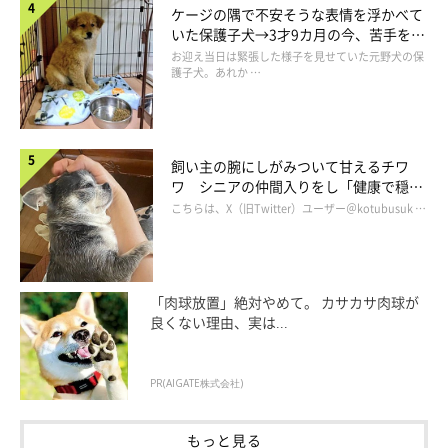
ケージの隅で不安そうな表情を浮かべて
いた保護子犬→3才9カ月の今、苦手を克
服し頼もしいコに成長！
お迎え当日は緊張した様子を見せていた元野犬の保
護子犬。あれか …
飼い主の腕にしがみついて甘えるチワ
ワ シニアの仲間入りをし「健康で穏や
かな暮らしが続いてほしい」と願う
こちらは、X（旧Twitter）ユーザー＠kotubusuk …
「肉球放置」絶対やめて。 カサカサ肉球が
良くない理由、実は...
PR(AIGATE株式会社)
もっと見る