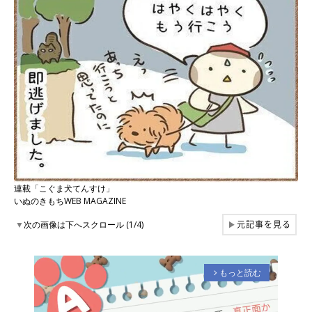
連載「こぐま犬てんすけ」
いぬのきもちWEB MAGAZINE
元記事を見る
▼
次の画像は下へスクロール (1/4)
▶
もっと読む
arrow_forward_ios