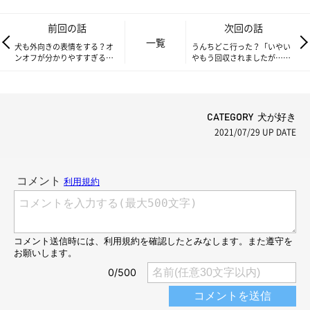
前回の話
次回の話
一覧
犬も外向きの表情をする？オ
うんちどこ行った？「いやい
ンオフが分かりやすすぎる愛
やもう回収されましたが…」
犬｜連載「こぐま犬てんす
｜連載「こぐま犬てんすけ」
け」vol.110
vol.112
CATEGORY 犬が好き
2021/07/29
UP DATE