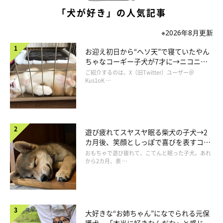
「犬が好き」の人気記事
※2026年8月更新
お迎え初日から“ヘソ天”で寝ていたやん
ちゃなコーギー子犬が7才に→ニコニ
コ“コーギースマイル”が魅力のコに成
ご紹介するのは、X（旧Twitter）ユーザー＠
長！
Kus1oK …
遊び疲れてスヤスヤ眠る柴犬の子犬→2
カ月後、笑顔としっぽで喜びを表すコに
成長！
おもちゃで遊び疲れて、こてんと眠った子犬。あれ
から2カ月、表 …
大好きな“お姉ちゃん”になでられる元保
護犬 「本当に好きなんだな」と感じる