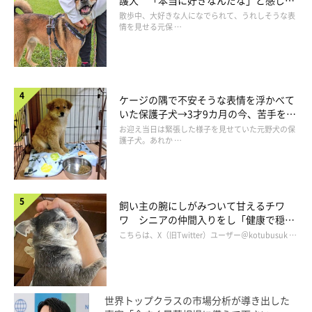
表情にほっこり
散歩中、大好きな人になでられて、うれしそうな表
情を見せる元保 …
ケージの隅で不安そうな表情を浮かべて
いた保護子犬→3才9カ月の今、苦手を克
服し頼もしいコに成長！
お迎え当日は緊張した様子を見せていた元野犬の保
護子犬。あれか …
飼い主の腕にしがみついて甘えるチワ
ワ シニアの仲間入りをし「健康で穏や
かな暮らしが続いてほしい」と願う
こちらは、X（旧Twitter）ユーザー＠kotubusuk …
世界トップクラスの市場分析が導き出した