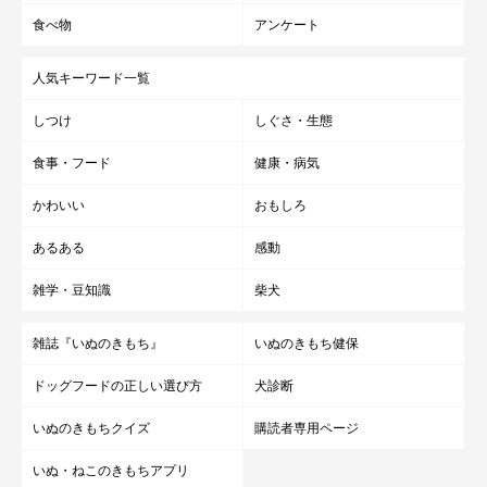
食べ物
アンケート
人気キーワード一覧
しつけ
しぐさ・生態
食事・フード
健康・病気
かわいい
おもしろ
あるある
感動
雑学・豆知識
柴犬
雑誌『いぬのきもち』
いぬのきもち健保
ドッグフードの正しい選び方
犬診断
いぬのきもちクイズ
購読者専用ページ
いぬ・ねこのきもちアプリ