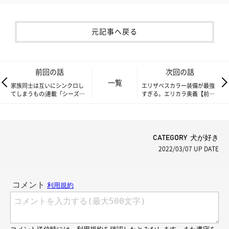
元記事へ戻る
前回の話
次回の話
一覧
家族同士は互いにシンクロし
エリザベスカラー装備が最強
てしまうもの|連載「シーズー
すぎる。エリカラ奥義【前
犬のてんぽ」第129回
編】|連載「シーズー犬のてん
ぽ」第131回
CATEGORY 犬が好き
2022/03/07
UP DATE