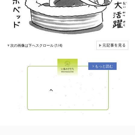
元記事を見る
▼
次の画像は下へスクロール (1/4)
▶
もっと読む
arrow_forward_ios
M