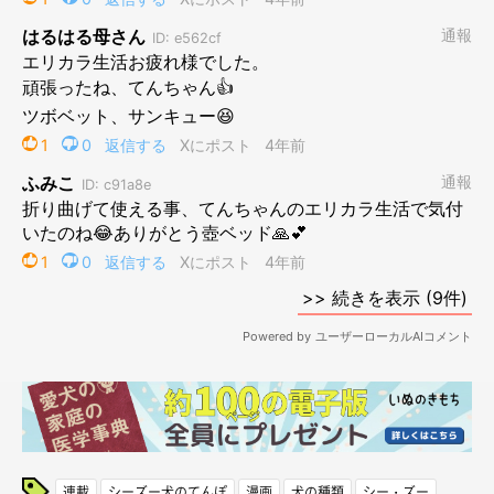
連載
シーズー犬のてんぽ
漫画
犬の種類
シー・ズー