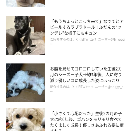
「もうちょっとこっち来て」なでてとア
ピールするラブラドール！ふだんの“ツ
ンデレ”な様子にもキュン
ご紹介するのは、X（旧Twitter）ユーザー＠N_oooi
…
お腹を見せてゴロゴロしていた生後2カ
月のシーズー子犬→約3年後、人に寄り
添う優しいコに成長した姿にほっこり
紹介するのは、X（旧Twitter）ユーザー@doggy_c
…
「小さくて心配だった」生後2カ月の子
犬は約6年後、ゴハンをモリモリ食べて
たくましく成長！優しさあふれる姿に癒
される